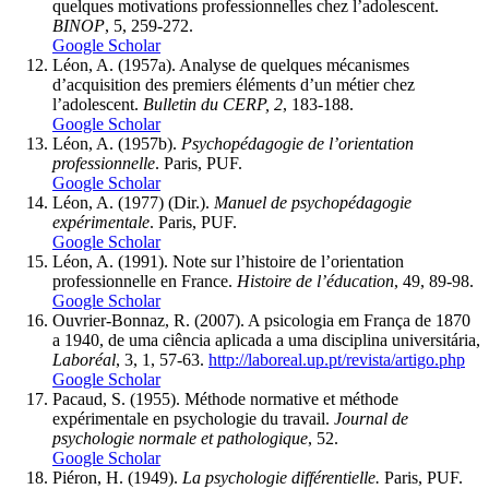
quelques motivations professionnelles chez l’adolescent.
BINOP
, 5, 259-272.
Google Scholar
Léon, A. (1957a). Analyse de quelques mécanismes
d’acquisition des premiers éléments d’un métier chez
l’adolescent.
Bulletin du CERP, 2
, 183-188.
Google Scholar
Léon, A. (1957b).
Psychopédagogie de l’orientation
professionnelle
. Paris, PUF.
Google Scholar
Léon, A. (1977) (Dir.).
Manuel de psychopédagogie
expérimentale
. Paris, PUF.
Google Scholar
Léon, A. (1991). Note sur l’histoire de l’orientation
professionnelle en France.
Histoire de l’éducation
, 49, 89-98.
Google Scholar
Ouvrier-Bonnaz, R. (2007). A psicologia em França de 1870
a 1940, de uma ciência aplicada a uma disciplina universitária,
Laboréal
, 3, 1, 57-63.
http://laboreal.up.pt/revista/artigo.php
Google Scholar
Pacaud, S. (1955). Méthode normative et méthode
expérimentale en psychologie du travail.
Journal de
psychologie normale et pathologique
, 52.
Google Scholar
Piéron, H. (1949).
La psychologie différentielle.
Paris, PUF.