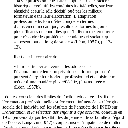
à la vie professionnelle. Elle s’appuie sur le caractère
historique, évolutif des conduites individuelles, sur leur
plasticité et sur le rôle décisif joué par les milieux
formateurs dans leur élaboration. L’adaptation
professionnelle, loin d’être conçue en termes
d’ajustement mécanique, résulte des formes toujours
plus efficaces de conduites que l’individu met en œuvre
pour résoudre les problèmes techniques et sociaux qui
se posent tout au long de sa vie » (Léon, 1957b, p. 12-
13).
Il est aussi nécessaire de
« faire participer activement les adolescents à
l’élaboration de leurs projets, de les informer pour qu’ils
puissent élargir leur horizon professionnel et choisir leur
métier d’une manière plus réfléchie, plus motivée »
(Léon, 1957b).
Léon est conscient des limites de l’action éducative. Il sait que
l’orientation professionnelle est fortement influencée par l’origine
sociale de l’individu (cf. les résultats de l’enquête de l’INED sur
L’orientation et la sélection des enfants d’âge scolaire
, conduite en
1953 par Girard), par les attitudes du jeune et de sa famille à l’égard
de l’école. Langevin (1947) évoque ainsi « l’impatience de quitter
l’école » souvent vécue par le jeune. Il ne mésestime pas le rôle de la