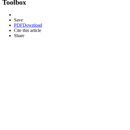
Toolbox
Save
PDF
Download
Cite this article
Share