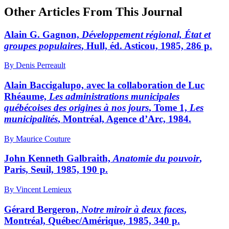
Other Articles From This Journal
Alain G. Gagnon,
Développement régional, État et
groupes populaires
, Hull, éd. Asticou, 1985, 286 p.
By Denis Perreault
Alain Baccigalupo, avec la collaboration de Luc
Rhéaume,
Les administrations municipales
québécoises des origines à nos jours
, Tome 1,
Les
municipalités
, Montréal, Agence d’Arc, 1984.
By Maurice Couture
John Kenneth Galbraith,
Anatomie du pouvoir
,
Paris, Seuil, 1985, 190 p.
By Vincent Lemieux
Gérard Bergeron,
Notre miroir à deux faces
,
Montréal, Québec/Amérique, 1985, 340 p.