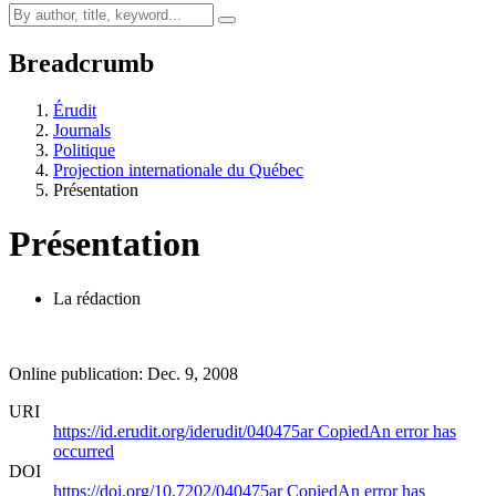
Breadcrumb
Érudit
Journals
Politique
Projection internationale du Québec
Présentation
Présentation
La rédaction
Online publication: Dec. 9, 2008
URI
https://id.erudit.org/iderudit/040475ar
Copied
An error has
occurred
DOI
https://doi.org/10.7202/040475ar
Copied
An error has