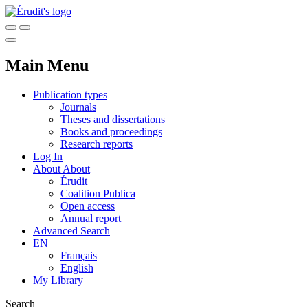
Main Menu
Publication types
Journals
Theses and dissertations
Books and proceedings
Research reports
Log In
About
About
Érudit
Coalition Publica
Open access
Annual report
Advanced Search
EN
Français
English
My Library
Search