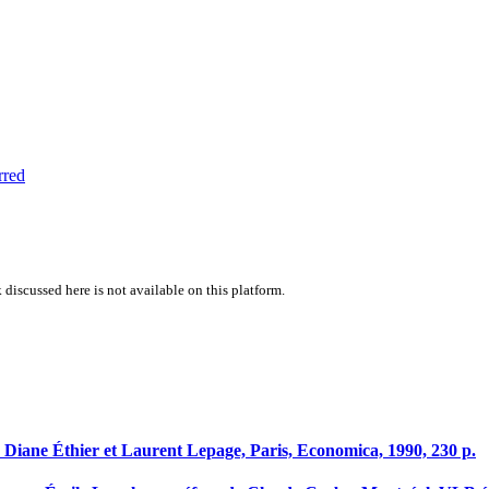
rred
 discussed here is not available on this platform.
r, Diane Éthier et Laurent Lepage, Paris, Economica, 1990, 230 p.