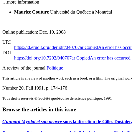
…more information
Maurice Couture
Université du Québec à Montréal
Online publication: Dec. 10, 2008
URI
https://id.erudit.org/iderudit/040707ar
Copied
An error has occu
DOI
https://doi.org/10.7202/040707ar
Copied
An error has occurred
A review of the journal
Politique
This article is a review of another work such as a book or a film. The original work
Number 20, Fall 1991
, p. 174–176
Tous droits réservés © Société québécoise de science politique, 1991
Browse the articles in this issue
Gunnard Myrdal et son oeuvre
sous la direction de Gilles Dostale