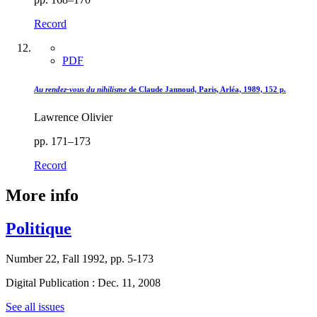
Record
PDF
Au rendez-vous du nihilisme
de Claude Jannoud, Paris, Arléa, 1989, 152 p.
Lawrence Olivier
pp. 171–173
Record
More info
Politique
Number 22, Fall 1992, pp. 5-173
Digital Publication : Dec. 11, 2008
See all issues