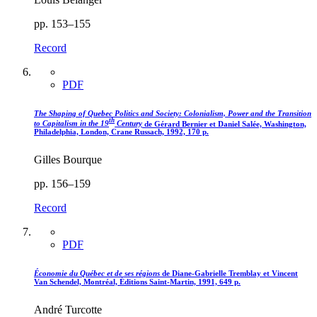
pp. 153–155
Record
PDF
The Shaping of Quebec Politics and Society: Colonialism, Power and the Transition
th
to Capitalism in the 19
Century
de Gérard Bernier et Daniel Salée, Washington,
Philadelphia, London, Crane Russach, 1992, 170 p.
Gilles Bourque
pp. 156–159
Record
PDF
Économie du Québec et de ses régions
de Diane-Gabrielle Tremblay et Vincent
Van Schendel, Montréal, Éditions Saint-Martin, 1991, 649 p.
André Turcotte