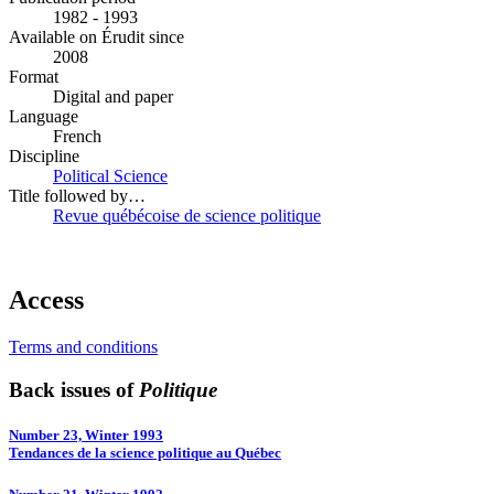
1982 - 1993
Available on Érudit since
2008
Format
Digital and paper
Language
French
Discipline
Political Science
Title followed by…
Revue québécoise de science politique
Access
Terms and conditions
Back issues of
Politique
Number 23, Winter 1993
Tendances de la science politique au Québec