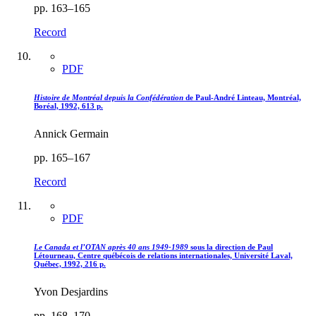
pp. 163–165
Record
PDF
Histoire de Montréal depuis la Confédération
de Paul-André Linteau, Montréal,
Boréal, 1992, 613 p.
Annick Germain
pp. 165–167
Record
PDF
Le Canada et l’OTAN après 40 ans 1949-1989
sous la direction de Paul
Létourneau, Centre québécois de relations internationales, Université Laval,
Québec, 1992, 216 p.
Yvon Desjardins
pp. 168–170