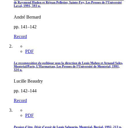
de Raymond Hudon et Réjean Pelletier, Sainte-Foy, Les Presses de l’Université
Laval, 1991, 593 p.
André Bernard
pp. 141–142
Record
PDF
La recomposition du politique
sous la direction de Louis Maheu et Arnaud Sales,
Montréal/Paris, L’Harmattan, Les Presses de l’Université de Montréal, 1991,
324 p.
Lucille Beaudry
pp. 142–144
Record
PDF
Passion d’être. Désir d’avoir
de Louis Sabourin, Montréal, Boréal, 1992, 213 p.