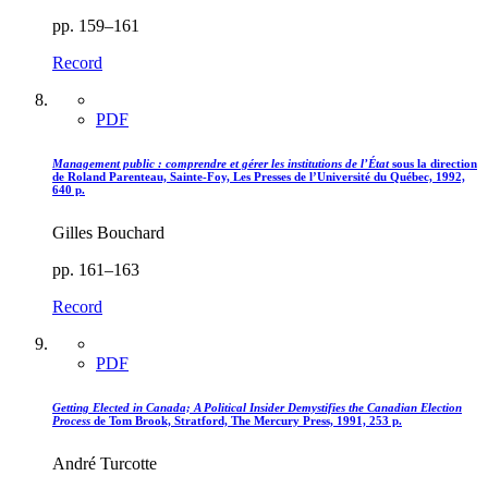
pp. 159–161
Record
PDF
Management public : comprendre et gérer les institutions de l’État
sous la direction
de Roland Parenteau, Sainte-Foy, Les Presses de l’Université du Québec, 1992,
640 p.
Gilles Bouchard
pp. 161–163
Record
PDF
Getting Elected in Canada; A Political Insider Demystifies the Canadian Election
Process
de Tom Brook, Stratford, The Mercury Press, 1991, 253 p.
André Turcotte