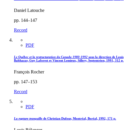
Daniel Latouche
pp. 144–147
Record
PDF
Le Québec et la restructuration du Canada 1980-1992
sous la direction de Louis
Balthazar, Guy Laforest et Vincent Lemieux, Sillery, Septentrion, 1991, 312 p.
François Rocher
pp. 147–153
Record
PDF
La rupture tranquille
de Christian Dufour, Montréal, Boréal, 1992, 171 p.
Louis Bélanger