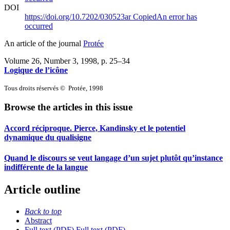
DOI
https://doi.org/10.7202/030523ar
Copied
An error has
occurred
An article of the journal
Protée
Volume 26, Number 3, 1998
, p. 25–34
Logique de l’icône
Tous droits réservés © Protée, 1998
Browse the articles in this issue
Accord réciproque. Pierce, Kandinsky et le potentiel
dynamique du qualisigne
Quand le discours se veut langage d’un sujet plutôt qu’instance
indifférente de la langue
Article outline
Back to top
Abstract
Full text (PDF)
Full text (PDF)