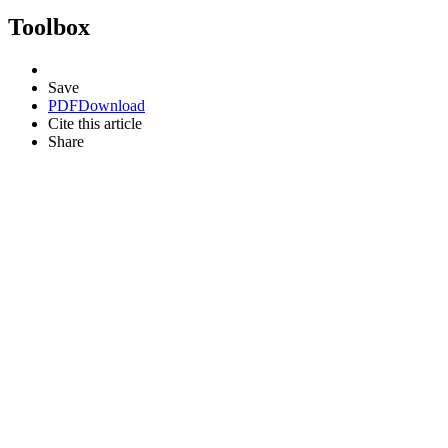
Toolbox
Save
PDF
Download
Cite this article
Share