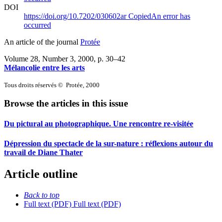
DOI
https://doi.org/10.7202/030602ar
Copied
An error has
occurred
An article of the journal
Protée
Volume 28, Number 3, 2000
, p. 30–42
Mélancolie entre les arts
Tous droits réservés © Protée, 2000
Browse the articles in this issue
Du pictural au photographique. Une rencontre re-visitée
Dépression du spectacle de la sur-nature : réflexions autour du
travail de Diane Thater
Article outline
Back to top
Full text (PDF)
Full text (PDF)