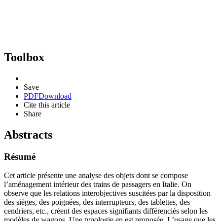
Toolbox
Save
PDF
Download
Cite this article
Share
Abstracts
Résumé
Cet article présente une analyse des objets dont se compose
l’aménagement intérieur des trains de passagers en Italie. On
observe que les relations interobjectives suscitées par la disposition
des sièges, des poignées, des interrupteurs, des tablettes, des
cendriers, etc., créent des espaces signifiants différenciés selon les
modèles de wagons. Une typologie en est proposée. L’usage que les