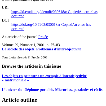
URI
https://id.erudit.org/iderudit/030618ar
Copied
An error has
occurred
DOI
https://doi.org/10.7202/030618ar
Copied
An error has
occurred
An article of the journal
Protée
Volume 29, Number 1, 2001
, p. 75–83
La société des objets. Problèmes d’interobjectivité
Tous droits réservés © Protée, 2001
Browse the articles in this issue
Les objets en peinture : un exemple d’interobjectivité
« matrimoniale »
L’univers du téléphone portable. Microrites, paraboles et récits
Article outline