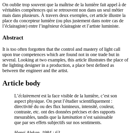
On oublie trop souvent que la maîtrise de la lumière fait appel à de
véritables compétences qui se retrouvent non dans un seul métier
mais dans plusieurs. À travers deux exemples, cet article illustre la
place du concepteur lumière (ou plus justement dans notre cas de
l’éclairagiste) entre l’ingénieur éclairagiste et l’artiste luministe.
Abstract
It is too often forgotten that the control and mastery of light call
upon true competences which are found not in one trade but in
several. Looking at two examples, this article illustrates the place of
the lighting designer in a production, a place best defined as
between the engineer and the artist.
Article body
L’
éclairement
est la face visible de la lumière, c’est son
aspect physique. On peut l’étudier scientifiquement :
directivité du ou des flux lumineux, intensité, couleur,
contraste, etc. ont des données précises et des rapports
mesurables, tandis que la
lumination
n’est saisissable
que par ses effets subjectifs sur nos sentiments.
Henri Alekan, 1984 : 63.