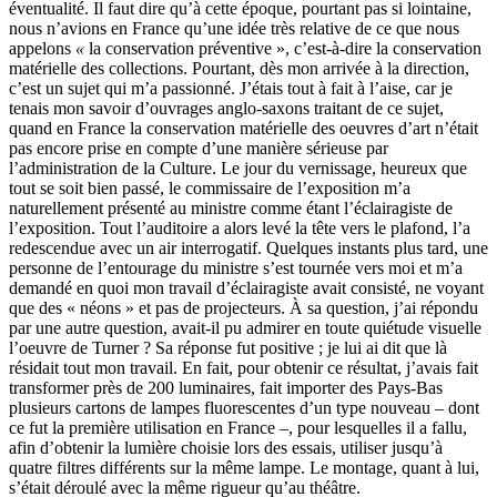
éventualité. Il faut dire qu’à cette époque, pourtant pas si lointaine,
nous n’avions en France qu’une idée très relative de ce que nous
appelons
«
la conservation préventive », c’est-à-dire la conservation
matérielle des collections. Pourtant, dès mon arrivée à la direction,
c’est un sujet qui m’a passionné. J’étais tout à fait à l’aise, car je
tenais mon savoir d’ouvrages anglo-saxons traitant de ce sujet,
quand en France la conservation matérielle des oeuvres d’art n’était
pas encore prise en compte d’une manière sérieuse par
l’administration de la Culture. Le jour du vernissage, heureux que
tout se soit bien passé, le commissaire de l’exposition m’a
naturellement présenté au ministre comme étant l’éclairagiste de
l’exposition. Tout l’auditoire a alors levé la tête vers le plafond, l’a
redescendue avec un air interrogatif. Quelques instants plus tard, une
personne de l’entourage du ministre s’est tournée vers moi et m’a
demandé en quoi mon travail d’éclairagiste avait consisté, ne voyant
que des « néons » et pas de projecteurs. À sa question, j’ai répondu
par une autre question, avait-il pu admirer en toute quiétude visuelle
l’oeuvre de Turner ? Sa réponse fut positive ; je lui ai dit que là
résidait tout mon travail. En fait, pour obtenir ce résultat, j’avais fait
transformer près de 200 luminaires, fait importer des Pays-Bas
plusieurs cartons de lampes fluorescentes d’un type nouveau – dont
ce fut la première utilisation en France –, pour lesquelles il a fallu,
afin d’obtenir la lumière choisie lors des essais, utiliser jusqu’à
quatre filtres différents sur la même lampe. Le montage, quant à lui,
s’était déroulé avec la même rigueur qu’au théâtre.