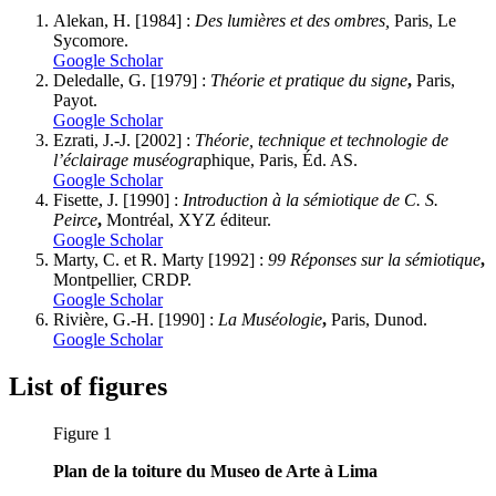
A
lekan
, H. [1984]
:
Des lumières et des ombres,
Paris, Le
Sycomore.
Google Scholar
D
eledalle
, G. [1979] :
Théorie et pratique du signe
,
Paris,
Payot.
Google Scholar
E
zrati
, J.-J. [2002]
:
Théorie, technique et technologie de
l’éclairage muséogra
phique, Paris, Éd. AS.
Google Scholar
F
isette
, J. [1990] :
Introduction à la sémiotique de C. S.
Peirce
,
Montréal, XYZ éditeur.
Google Scholar
M
arty
, C. et R.
Marty
[1992] :
99 Réponses sur la sémiotique
,
Montpellier, CRDP.
Google Scholar
R
ivière
, G.-H. [1990] :
La Muséologie
,
Paris, Dunod.
Google Scholar
List of figures
Figure 1
Plan de la toiture du Museo de Arte à Lima