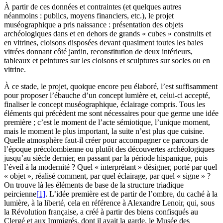
À partir de ces données et contraintes (et quelques autres
néanmoins : publics, moyens financiers, etc.), le projet
muséographique a pris naissance : présentation des objets
archéologiques dans et en dehors de grands « cubes » construits et
en vitrines, cloisons disposées devant quasiment toutes les baies
vitrées donnant côté jardin, reconstitution de deux intérieurs,
tableaux et peintures sur les cloisons et sculptures sur socles ou en
vitrine.
À ce stade, le projet, quoique encore peu élaboré, l’est suffisamment
pour proposer l’ébauche d’un concept lumière et, celui-ci accepté,
finaliser le concept muséographique, éclairage compris. Tous les
éléments qui précèdent me sont nécessaires pour que germe une idée
première ; c’est le moment de l’acte sémiotique, l’unique moment,
mais le moment le plus important, la suite n’est plus que cuisine.
Quelle atmosphère faut-il créer pour accompagner ce parcours de
l’époque précolombienne ou plutôt des découvertes archéologiques
jusqu’au siècle dernier, en passant par la période hispanique, puis
l’éveil à la modernité ? Quel « interprétant » désigner, porté par quel
« objet », réalisé comment, par quel éclairage, par quel « signe » ?
On trouve là les éléments de base de la structure triadique
peircienne
[1]
. L’idée première est de partir de l’ombre, du caché à la
lumière, à la liberté, cela en référence à Alexandre Lenoir, qui, sous
la Révolution française, a créé à partir des biens confisqués au
Clergé et aux Immigrés, dont il avait la garde, le Musée des