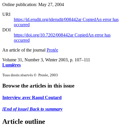
Online publication: May 27, 2004
URI
https://id.erudit.org/iderudit/008442ar
Copied
An error has
occurred
DOI
https://doi.org/10.7202/008442ar
Copied
An error has
occurred
An article of the journal
Protée
Volume 31, Number 3, Winter 2003
, p. 107–111
Lumières
Tous droits réservés © Protée, 2003
Browse the articles in this issue
Interview avec Raoul Coutard
[End of issue] Back to summary
Article outline