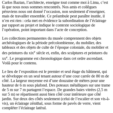
Carlos Baztan, l’architecte, enseigne tout comme moi à Lima, c’est
là que nous nous sommes rencontrés. Nos amis et collègues
péruviens nous ont donné l’occasion, non seulement d’enseigner,
mais de travailler ensemble. Ce préambule peut paraître inutile, il
n’en est rien : cela met en évidence la subordination de l’éclairage
par rapport au projet et indique le contexte sociologique de
l’opération, point important dans l’acte de conception.
Les collections permanentes du musée comprennent des objets
archéologiques de la période précolombienne, du mobilier, des
tableaux et des objets de culte de l’époque coloniale, du mobilier et
e
des peintures du
xix
siècle et, enfin, des sculptures et peintures du
e
xx
. Le programme est chronologique dans cet ordre ascendant.
Voilà pour le contenu.
Le lieu de l’exposition est le premier et seul étage du bâtiment, qui
se développe en un seul tenant autour d’une cour carrée de 80 m de
côté. La largeur moyenne est d’une douzaine de mètres pour une
hauteur de 6 m sous plafond. Des poteaux métalliques sur une trame
de 5 m sur 7 m partagent l’espace. De grandes baies vitrées (2,5 m
sur 5 m) se répartissent aussi bien côté cour intérieure que côté
jardin. Sur deux des côtés seulement (celui de l’escalier et son vis-à-
vis), un éclairage zénithal, sous forme de pavés de verre, vient
compléter l’éclairage latéral.