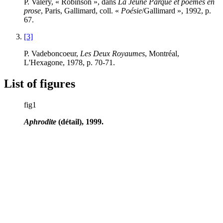
P. Valéry, « Robinson », dans
La Jeune Parque et poèmes en
prose
, Paris, Gallimard, coll. «
Poésie
/Gallimard », 1992, p.
67.
[3]
P. Vadeboncoeur,
Les Deux Royaumes
, Montréal,
L'Hexagone, 1978, p. 70-71.
List of figures
fig1
Aphrodite
(détail), 1999.