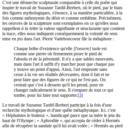
C'est une démarche sculpturale comparable à celle du poète qui
inspire le travail de Suzanne Tardif-Berberi, où le pied, par le biais
des figures mythologiques, s'énonce, à sa manière particulière, à la
fois comme métonymie du désir et comme emblème. Précisément,
les oeuvres de la sculpteure sont exemplaires en ce qu'elles nous
rappellent
à la lettre
la valeur signifiante et structurante que contient
la trace, elles nous indiquent conséquemment la volonté de sens
mise en jeu dans l'art. Pierre Vadeboncoeur file la métaphore :
Chaque bribe d'existence qu'elle
[l'oeuvre]
isole est
comme une pierre où fermement poser le pied de
l'absolu et de la pérennité. Il n'y a que sables mouvants,
mais dans l'art il suffit d'y marcher pour que chaque pas
y trouve un point d'appui. Ainsi, l'art emprunte sans
cesse à la vie ses réalités décevantes, dont il fait et ne
peut faire que des figures de ce qui ne l'est pas. On
croirait que c'est à dessein qu'il les prend, pour en
changer radicalement le sens. Il s'empare de tout ce qui
tombe, pour lui faire tout supporter.
[3]
Le travail de Suzanne Tardif-Berberi participe à la fois d'une
recherche mythologique et d'une quête métaphysique. Ici, c'est
« Héphaïstos le boiteux », handicapé parce que sa mère le jeta du
haut de l'Olympe ; « Aphrodite », qui accepta de céder à Hermès
afin de récupérer la sandale qu'il lui avait volée ; « Hermès au pied