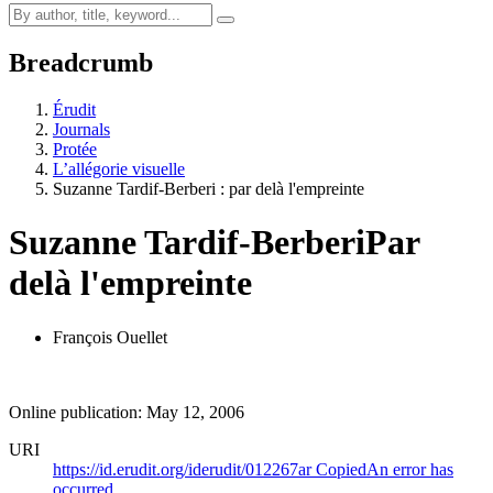
Breadcrumb
Érudit
Journals
Protée
L’allégorie visuelle
Suzanne Tardif-Berberi : par delà l'empreinte
Suzanne Tardif-Berberi
Par
delà l'empreinte
François Ouellet
Online publication: May 12, 2006
URI
https://id.erudit.org/iderudit/012267ar
Copied
An error has
occurred