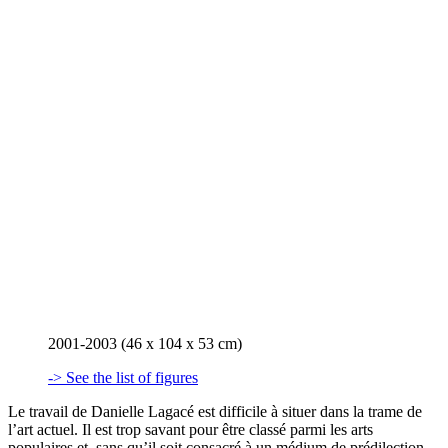
2001-2003 (46 x 104 x 53 cm)
-> See the list of figures
Le travail de Danielle Lagacé est difficile à situer dans la trame de
l’art actuel. Il est trop savant pour être classé parmi les arts
populaires et, sans qu’il soit consacré à un médium de prédilection,