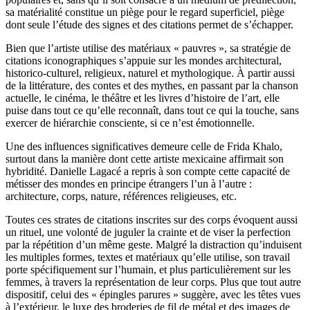
sa matérialité constitue un piège pour le regard superficiel, piège
dont seule l’étude des signes et des citations permet de s’échapper.
Bien que l’artiste utilise des matériaux « pauvres », sa stratégie de
citations iconographiques s’appuie sur les mondes architectural,
historico-culturel, religieux, naturel et mythologique. À partir aussi
de la littérature, des contes et des mythes, en passant par la chanson
actuelle, le cinéma, le théâtre et les livres d’histoire de l’art, elle
puise dans tout ce qu’elle reconnaît, dans tout ce qui la touche, sans
exercer de hiérarchie consciente, si ce n’est émotionnelle.
Une des influences significatives demeure celle de Frida Khalo,
surtout dans la manière dont cette artiste mexicaine affirmait son
hybridité. Danielle Lagacé a repris à son compte cette capacité de
métisser des mondes en principe étrangers l’un à l’autre :
architecture, corps, nature, références religieuses, etc.
Toutes ces strates de citations inscrites sur des corps évoquent aussi
un rituel, une volonté de juguler la crainte et de viser la perfection
par la répétition d’un même geste. Malgré la distraction qu’induisent
les multiples formes, textes et matériaux qu’elle utilise, son travail
porte spécifiquement sur l’humain, et plus particulièrement sur les
femmes, à travers la représentation de leur corps. Plus que tout autre
dispositif, celui des « épingles parures » suggère, avec les têtes vues
à l’extérieur, le luxe des broderies de fil de métal et des images de