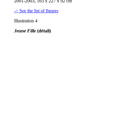
2001-2003, 163 x 227 x 92 cm
-> See the list of figures
Illustration 4
Jeune Fille
(détail)