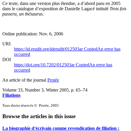
Ce texte, dans une version plus étendue, a d’abord paru en 2005
dans le catalogue d’exposition de Danielle Lagacé intitulé
Trois fois
passera, un thésaurus
.
Online publication: Nov. 6, 2006
URI
https://id.erudit.org/iderudit/012503ar
Copied
An error has
occurred
DOI
https://doi.org/10.7202/012503ar
Copied
An error has
occurred
An article of the journal
Protée
Volume 33, Number 3, Winter 2005
, p. 65–74
Filiations
Tous droits réservés © Protée, 2005
Browse the articles in this issue
La biographie d’écrivain comme revendication de filiation :