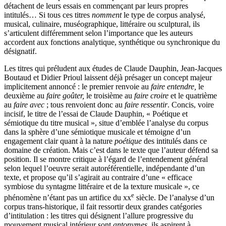
détachent de leurs essais en commençant par leurs propres
intitulés… Si tous ces titres
nomment
le type de corpus analysé,
musical, culinaire, muséographique, littéraire ou sculptural, ils
s’articulent différemment selon l’importance que les auteurs
accordent aux fonctions analytique, synthétique ou synchronique du
désignatif.
Les titres qui préludent aux études de Claude Dauphin, Jean-Jacques
Boutaud et Didier Prioul laissent déjà présager un concept majeur
implicitement annoncé : le premier renvoie au
faire entendre,
le
deuxième au
faire goûter,
le troisième au
faire croire
et le quatrième
au
faire avec
; tous renvoient donc au
faire ressentir
. Concis, voire
incisif, le titre de l’essai de Claude Dauphin, « Poétique et
sémiotique du titre musical », situe d’emblée l’analyse du corpus
dans la sphère d’une sémiotique musicale et témoigne d’un
engagement clair quant à la nature
poétique
des intitulés dans ce
domaine de création. Mais c’est dans le texte que l’auteur défend sa
position. Il se montre critique à l’égard de l’entendement général
selon lequel l’oeuvre serait autoréférentielle, indépendante d’un
texte, et propose qu’il s’agirait au contraire d’une « efficace
symbiose du syntagme littéraire et de la texture musicale », ce
e
phénomène n’étant pas un artifice du
xx
siècle. De l’analyse d’un
corpus trans-historique, il fait ressortir deux grandes catégories
d’intitulation : les titres qui désignent l’allure progressive du
mouvement musical intérieur sont
antonymes,
ils aspirent à