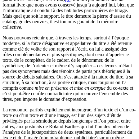
format livre que nous avons conservé jusqu’à aujourd’hui, bien que
l’informatique ait conduit à des habitudes particulières de titrage.
Mais quel que soit le support, le titre demeure la pierre d’assise du
catalogage des oeuvres, il est toujours garant de la mémoire
collective.
Nous pouvons retenir que, à travers les temps, surtout à l’époque
moderne, si la force désignative et appellative du titre a été retenue
comme clé de voûte de son rapport à l’écrit, on lui a assigné des
rôles complémentaires et plus spécifiques, dont ceux d’appeler le
texte, de le compléter, de le cadrer, de le dénommer, de le
synthétiser, de l’orienter et même d’y suppléer – ces termes n’étant
pas des synonymes mais des témoins de partis pris théoriques à la
source de débats salutaires. On s’est attardé à la nature du titre, à sa
structure, à sa fonction, à sa portée critique, mais toujours on l’a
compris comme
mise en présence et mise en exergue
du co-texte et
c’est peut-être ce rôle contradictoire qui recouvre l’ensemble des
titres, peu importe le domaine d’expression.
La rencontre, parfois explicitement incongrue, d’un texte et d’un co-
texte ou d’un texte et d’une image, est l’un des sujets d’étude
privilégiés par la sémiotique depuis longtemps et l’on pense, entre
autres, aux postulats de Roland Barthes qui fut l’un des piliers de
l’analyse de la juxtaposition de deux systèmes, particulièrement du
texte et de l’image (photographique, publicitaire) sur un même