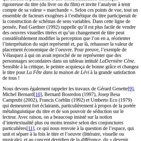
rigoureuse du titre (du livre ou du film) et invite l’analyste à tenir
compte de sa valeur « marchande ». Selon ces points de vue, tout un
ensemble de facteurs exogènes à l’esthétique du titre participerait de
la construction de schémas de sens variables. Dans cette ligne de
pensée, Paul Gardner (1992) rappelle qu’il est plus facile de vendre
des oeuvres visuelles titrées et qu’un changement de titre peut
considérablement modifier la perception que l’on en a, réorienter
l’interprétation du sujet représenté et, par là, rehausser la valeur de
placement économique de l’oeuvre. Pour preuve, l’exemple de
Vélasquez à qui on avait reproché de ne représenter que des
personnages secondaires dans un tableau intitulé
La
Dernière Cène.
Sensible à la critique, le peintre acquiesça de bonne grâce et changea
le titre pour
La Fête dans la maison de Lévi
à la grande satisfaction
de tous !
Nous devons également rappeler les travaux de Gérard Genette
[9]
,
Michel Bernard
[10]
, Bernard Bosredon (1997), Josep Besa
Camprubi (2002), Francis Corblin (1992) et Umberto Eco (1979)
qui demeurent fort éclairants, particulièrement à propos de la portée
métalinguistique du titre et de son pouvoir de séduction sur le
lecteur. Avec raison, on a beaucoup insisté sur la notion
d’intertextualité plus ou moins tensive selon des conjonctures
particulières
[11]
, ce qui nous renvoie à la question de l’espace, qui
unit et sépare à la fois le titre et l’oeuvre (littéraire, visuelle ou
musicale), et au concept derridien de la
différance
, du « devenir