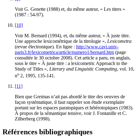
Voir G. Genette (1988) et, du même auteur, « Les titres »
(1987 : 54-97).
[10]
Voir M. Bernard (1994), et, du même auteur, « À juste titre.
Une approche lexicométrique de la titrologie »,
Lexicometra
(revue électronique)
.
En ligne :
http://www.cavi.univ-
paris3.fr/lexicometrica/article/numero1/bernard.htm
(page
consultée le 30 octobre 2008). Cet article a paru, en anglais,
sous le titre « À juste titre : a lexicometric Approach to the
Study of Titles »,
Literary and Linguistic Computing
, vol. 10,
o
n
2, 1995, 135-141.
[11]
Bien que Greimas n’ait pas abordé le titre des oeuvres de
façon systématique, il faut rappeler son étude exemplaire
portant sur les espaces paratopiques et hétérotopiques (1983).
À propos de la sémantique tensive, voir J. Fontanille et C.
Zilberberg (1998).
Références bibliographiques