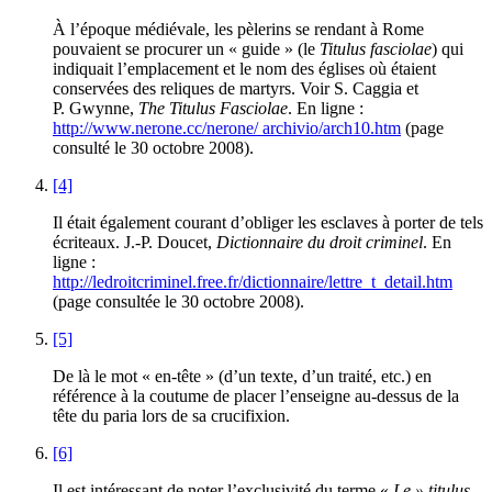
À l’époque médiévale, les pèlerins se rendant à Rome
pouvaient se procurer un « guide » (le
Titulus fasciolae
) qui
indiquait l’emplacement et le nom des églises où étaient
conservées des reliques de martyrs. Voir S. Caggia et
P. Gwynne,
The Titulus Fasciolae
. En ligne :
http://www.nerone.cc/nerone/ archivio/arch10.htm
(page
consulté le 30 octobre 2008).
[4]
Il était également courant d’obliger les esclaves à porter de tels
écriteaux. J.-P. Doucet,
Dictionnaire du droit criminel
. En
ligne :
http://ledroitcriminel.free.fr/dictionnaire/lettre_t_detail.htm
(page consultée le 30 octobre 2008).
[5]
De là le mot « en-tête » (d’un texte, d’un traité, etc.) en
référence à la coutume de placer l’enseigne au-dessus de la
tête du paria lors de sa crucifixion.
[6]
Il est intéressant de noter l’exclusivité du terme «
Le » titulus