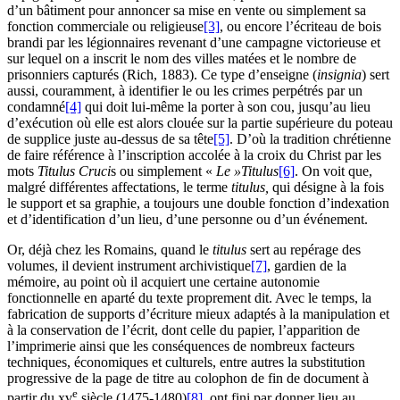
d’un bâtiment pour annoncer sa mise en vente ou simplement sa
fonction commerciale ou religieuse
[3]
, ou encore l’écriteau de bois
brandi par les légionnaires revenant d’une campagne victorieuse et
sur lequel on a inscrit le nom des villes matées et le nombre de
prisonniers capturés (Rich, 1883). Ce type d’enseigne (
insignia
) sert
aussi, couramment, à identifier le ou les crimes perpétrés par un
condamné
[4]
qui doit lui-même la porter à son cou, jusqu’au lieu
d’exécution où elle est alors clouée sur la partie supérieure du poteau
de supplice juste au-dessus de sa tête
[5]
. D’où la tradition chrétienne
de faire référence à l’inscription accolée à la croix du Christ par les
mots
Titulus Cruci
s ou simplement «
Le »
Titulus
[6]
. On voit que,
malgré différentes affectations, le terme
titulus,
qui désigne à la fois
le support et sa graphie, a toujours une double fonction d’indexation
et d’identification d’un lieu, d’une personne ou d’un événement.
Or, déjà chez les Romains, quand le
titulus
sert au repérage des
volumes, il devient instrument archivistique
[7]
, gardien de la
mémoire, au point où il acquiert une certaine autonomie
fonctionnelle en aparté du texte proprement dit. Avec le temps, la
fabrication de supports d’écriture mieux adaptés à la manipulation et
à la conservation de l’écrit, dont celle du papier, l’apparition de
l’imprimerie ainsi que les conséquences de nombreux facteurs
techniques, économiques et culturels, entre autres la substitution
progressive de la page de titre au colophon de fin de document à
e
partir du
xv
siècle (1475-1480)
[8]
, ont fini par donner lieu au