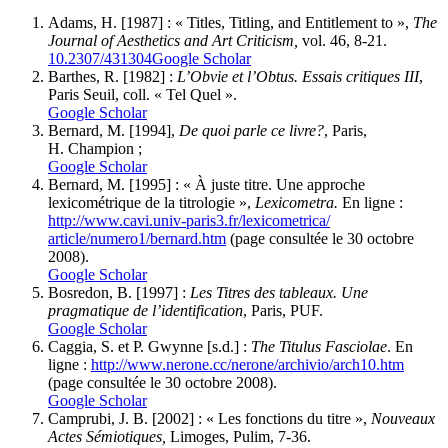
Adams
, H. [1987] : « Titles, Titling, and Entitlement to »,
The
Journal of Aesthetics and Art Criticism,
vol. 46, 8-21.
10.2307/431304
Google Scholar
Barthes
, R. [1982] :
L’Obvie et l’Obtus. Essais critiques III
,
Paris Seuil, coll. « Tel Quel ».
Google Scholar
Bernard
, M. [1994],
De quoi parle ce livre?
, Paris,
H. Champion ;
Google Scholar
Bernard
, M. [1995] : « À juste titre. Une approche
lexicométrique de la titrologie »,
Lexicometra.
En ligne :
http://www.cavi.univ-paris3.fr/lexicometrica/
article/numero1/bernard.htm
(page consultée le 30 octobre
2008).
Google Scholar
Bosredon
, B. [1997] :
Les Titres des tableaux. Une
pragmatique de l’identification
, Paris, PUF.
Google Scholar
Caggia
, S. et P.
Gwynne
[s.d.] :
The Titulus Fasciolae
. En
ligne :
http://www.nerone.cc/nerone/archivio/arch10.htm
(page consultée le 30 octobre 2008).
Google Scholar
Camprubi
, J. B. [2002] : « Les fonctions du titre »,
Nouveaux
Actes Sémiotiques,
Limoges,
Pulim
, 7-36.