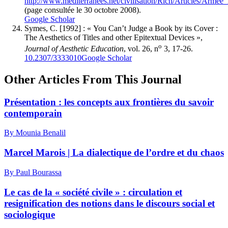
http://www.mediterranees.net/civilisation/Rich/Articles/Armee_
(page consultée le 30 octobre 2008).
Google Scholar
Symes
, C. [1992] : « You Can’t Judge a Book by its Cover :
The Aesthetics of Titles and other Epitextual Devices »,
o
Journal of Aesthetic Education
, vol. 26, n
3, 17-26.
10.2307/3333010
Google Scholar
Other Articles From This Journal
Présentation : les concepts aux frontières du savoir
contemporain
By Mounia Benalil
Marcel Marois | La dialectique de l’ordre et du chaos
By Paul Bourassa
Le cas de la « société civile » : circulation et
resignification des notions dans le discours social et
sociologique