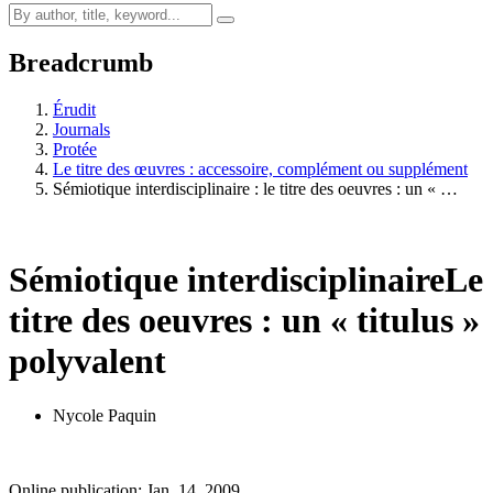
Breadcrumb
Érudit
Journals
Protée
Le titre des œuvres : accessoire, complément ou supplément
Sémiotique interdisciplinaire : le titre des oeuvres : un « …
Sémiotique interdisciplinaire
Le
titre des oeuvres : un « titulus »
polyvalent
Nycole Paquin
Online publication: Jan. 14, 2009