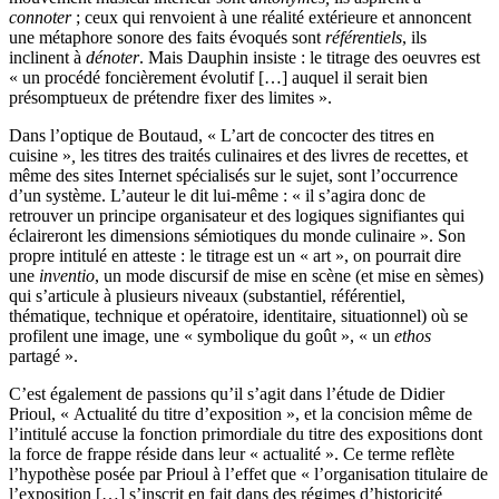
connoter
; ceux qui renvoient à une réalité extérieure et annoncent
une métaphore sonore des faits évoqués sont
référentiels
, ils
inclinent à
dénoter
. Mais Dauphin insiste : le titrage des oeuvres est
« un procédé foncièrement évolutif […] auquel il serait bien
présomptueux de prétendre fixer des limites ».
Dans l’optique de Boutaud, « L’art de concocter des titres en
cuisine »
,
les titres des traités culinaires et des livres de recettes, et
même des sites Internet spécialisés sur le sujet, sont l’occurrence
d’un système. L’auteur le dit lui-même : « il s’agira donc de
retrouver un principe organisateur et des logiques signifiantes qui
éclaireront les dimensions sémiotiques du monde culinaire ». Son
propre intitulé en atteste : le titrage est un « art », on pourrait dire
une
inventio
, un mode discursif de mise en scène (et mise en sèmes)
qui s’articule à plusieurs niveaux (substantiel, référentiel,
thématique, technique et opératoire, identitaire, situationnel) où se
profilent une image, une « symbolique du goût », « un
ethos
partagé ».
C’est également de passions qu’il s’agit dans l’étude de Didier
Prioul, « Actualité du titre d’exposition », et la concision même de
l’intitulé accuse la fonction primordiale du titre des expositions dont
la force de frappe réside dans leur « actualité ». Ce terme reflète
l’hypothèse posée par Prioul à l’effet que « l’organisation titulaire de
l’exposition […] s’inscrit en fait dans des régimes d’historicité