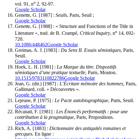
o
vol. 91, n
2, 92-97.
Google Scholar
Genette
, G. [1987] :
Seuils
, Paris, Seuil ;
Google Scholar
Genette
, G. [1988] : « Structure and Functions of the Title in
o
Literature », trad. de B. Crampé,
Critical Inquiry
, n
14, 692-
720.
10.1086/448462
Google Scholar
Greimas
, A. J. [1983] :
Du Sens II. Essais sémiotiques
, Paris,
Seuil.
Google Scholar
Hoek
, L. H. [1981] :
La Marque du titre. Dispositifs
sémiotiques d’une pratique textuelle
, Paris, Mouton.
10.1515/9783110822786
Google Scholar
Jean
, G. (dir.) [1987] :
L’Écriture mémoire des hommes,
Paris,
Gallimard, coll. « Découvertes ».
Google Scholar
Lejeune
, P. [1975] :
Le Pacte autobiographique
, Paris, Seuil.
Google Scholar
Récanati
, F. [1981] :
Les Énoncés performatifs : pour une
contribution à la pragmatique
, Paris, Propositions.
Google Scholar
Rich
, A. [1883] :
Dictionnaire des antiquités romaines et
grecques.
En ligne :