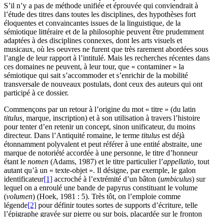
S’il n’y a pas de méthode unifiée et éprouvée qui conviendrait à
l’étude des titres dans toutes les disciplines, des hypothèses fort
éloquentes et convaincantes issues de la linguistique, de la
sémiotique littéraire et de la philosophie peuvent être prudemment
adaptées à des disciplines connexes, dont les arts visuels et
musicaux, où les oeuvres ne furent que très rarement abordées sous
l’angle de leur rapport à l’intitulé. Mais les recherches récentes dans
ces domaines ne peuvent, à leur tour, que « contaminer » la
sémiotique qui sait s’accommoder et s’enrichir de la mobilité
transversale de nouveaux postulats, dont ceux des auteurs qui ont
participé à ce dossier.
Commençons par un retour à l’origine du mot « titre » (du latin
titulus,
marque, inscription) et à son utilisation à travers l’histoire
pour tenter d’en retenir un concept, sinon unificateur, du moins
directeur. Dans l’Antiquité romaine, le terme
titulus
est déjà
étonnamment polyvalent et peut référer à une entité abstraite, une
marque de notoriété accordée à une personne, le titre d’honneur
étant le
nomen
(Adams, 1987) et le titre particulier l’
appellatio,
tout
autant qu’à un « texte-objet ». Il désigne, par exemple, le galon
identificateur
[1]
accroché à l’extrémité d’un bâton (
umbiculus
) sur
lequel on a enroulé une bande de papyrus constituant le volume
(
volumen
) (Hoek, 1981 : 5). Très tôt, on l’emploie comme
légende
[2]
pour définir toutes sortes de supports d’écriture, telle
l’épigraphe gravée sur pierre ou sur bois, placardée sur le fronton