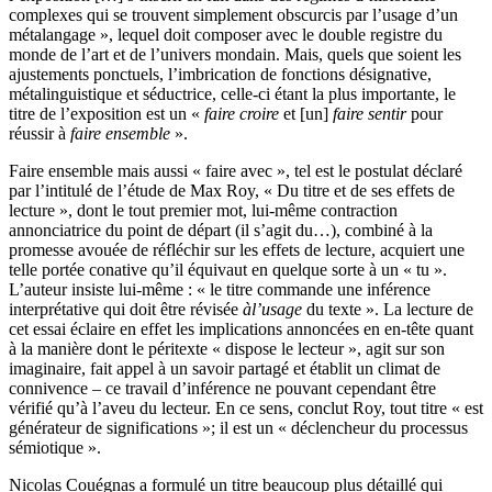
complexes qui se trouvent simplement obscurcis par l’usage d’un
métalangage », lequel doit composer avec le double registre du
monde de l’art et de l’univers mondain. Mais, quels que soient les
ajustements ponctuels, l’imbrication de fonctions désignative,
métalinguistique et séductrice, celle-ci étant la plus importante, le
titre de l’exposition est un «
faire croire
et [un]
faire sentir
pour
réussir à
faire ensemble
».
Faire ensemble mais aussi « faire avec », tel est le postulat déclaré
par l’intitulé de l’étude de Max Roy, « Du titre et de ses effets de
lecture », dont le tout premier mot, lui-même contraction
annonciatrice du point de départ (il s’agit du…), combiné à la
promesse avouée de réfléchir sur les effets de lecture, acquiert une
telle portée conative qu’il équivaut en quelque sorte à un « tu ».
L’auteur insiste lui-même : « le titre commande une inférence
interprétative qui doit être révisée
à
l’usage
du texte ». La lecture de
cet essai éclaire en effet les implications annoncées en en-tête quant
à la manière dont le péritexte « dispose le lecteur », agit sur son
imaginaire, fait appel à un savoir partagé et établit un climat de
connivence – ce travail d’inférence ne pouvant cependant être
vérifié qu’à l’aveu du lecteur. En ce sens, conclut Roy, tout titre « est
générateur de significations »; il est un « déclencheur du processus
sémiotique ».
Nicolas Couégnas a formulé un titre beaucoup plus détaillé qui