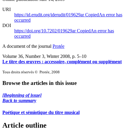
URI
https://id.erudit.org/iderudit/019629ar
Copied
An error has
occurred
DOI
https://doi.org/10.7202/019629ar
Copied
An error has
occurred
A document of the journal
Protée
Volume 36, Number 3, Winter 2008
, p. 5–10
Le titre des œuvres : accessoire, complément ou supplément
Tous droits réservés © Protée, 2008
Browse the articles in this issue
[Beginning of issue]
Back to summary
Poétique et sémiotique du titre musical
Article outline