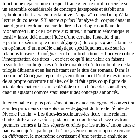
fonctionne déjà comme un «petit traité », en ce qu’il renseigne sur
un ensemble considérable de concepts juxtaposés et établit une
rythmique dont la valeur déclarative n’apparaît cependant qu’à la
lecture du co-texte. S’il ancre
a priori
l’analyse du corpus dans un
paradigme théorique majeur, le titre « La trilogie nordique de
Mohammed Dib : de l’oeuvre aux titres, un parfum sémantique et
tensif » laisse déjà planer l’idée d’une certaine fugacité, d’un
« parfum » sémantique qui se dégage(ra) du corpus grâce à la mise
en opération d’un modèle analytique spécifiquement axé sur les
relations tensives. Couégnas écrit en introduction : « l’oeuvre colore
l’interprétation des titres », et c’est ce qu’il fait valoir en faisant
ressortir les contingences d’intertextualité et d’interculturalité de la
trilogie dibienne et en les rabattant sur le titre des romans. Dans la
mesure où Couégnas reprend systématiquement l’ordre des termes
de sa propre ouverture titulaire, celle-ci fait après coup figure de
« table des matières » qui se déploie sur la chaîne des sous-titres,
chacun agissant comme stabilisateur des concepts annoncés.
Intertextualité et plus précisément mouvance endogène et convection
sont les principaux concepts qui se dégagent du titre de l’étude de
Nycole Paquin, « Les titres-les sculptures-les lieux : une relation
d’inter-différance », où la juxtaposition non hiérarchisée des trois
premiers termes à la fois séparés et reliés par les traits d’union atteste
par avance qu’ils participent d’un système ininterrompu de renvois :
en
différance
, le mot même avertissant d’une pratique analytique