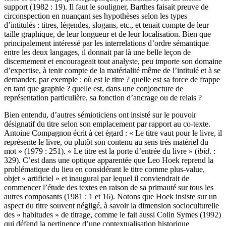
support (1982 : 19). Il faut le souligner, Barthes faisait preuve de
circonspection en nuançant ses hypothèses selon les types
d’intitulés : titres, légendes, slogans, etc., et tenait compte de leur
taille graphique, de leur longueur et de leur localisation. Bien que
principalement intéressé par les interrelations d’ordre sémantique
entre les deux langages, il donnait par là une belle leçon de
discernement et encourageait tout analyste, peu importe son domaine
d’expertise, à tenir compte de la matérialité même de l’intitulé et à se
demander, par exemple : où est le titre ? quelle est sa force de frappe
en tant que graphie ? quelle est, dans une conjoncture de
représentation particulière, sa fonction d’ancrage ou de relais ?
Bien entendu, d’autres sémioticiens ont insisté sur le pouvoir
désignatif du titre selon son emplacement par rapport au co-texte.
Antoine Compagnon écrit à cet égard : « Le titre vaut pour le livre, il
représente le livre, ou plutôt son contenu au sens très matériel du
mot » (1979 : 251). « Le titre est la porte d’entrée du livre » (
ibid
. :
329). C’est dans une optique apparentée que Leo Hoek reprend la
problématique du lieu en considérant le titre comme plus-value,
objet « artificiel » et inaugural par lequel il conviendrait de
commencer l’étude des textes en raison de sa primauté sur tous les
autres composants (1981 : 1 et 16). Notons que Hoek insiste sur un
aspect du titre souvent négligé, à savoir la dimension socioculturelle
des « habitudes » de titrage, comme le fait aussi Colin Symes (1992)
qui défend la pertinence d’une contextualisation historique