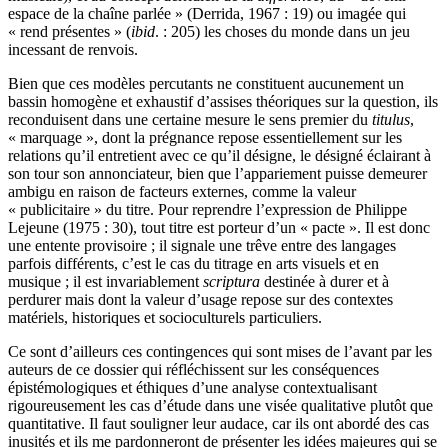
espace de la chaîne parlée » (Derrida, 1967 : 19) ou imagée qui
« rend présentes » (
ibid
. : 205) les choses du monde dans un jeu
incessant de renvois.
Bien que ces modèles percutants ne constituent aucunement un
bassin homogène et exhaustif d’assises théoriques sur la question, ils
reconduisent dans une certaine mesure le sens premier du
titulus
,
« marquage », dont la prégnance repose essentiellement sur les
relations qu’il entretient avec ce qu’il désigne, le désigné éclairant à
son tour son annonciateur, bien que l’appariement puisse demeurer
ambigu en raison de facteurs externes, comme la valeur
« publicitaire » du titre. Pour reprendre l’expression de Philippe
Lejeune (1975 : 30), tout titre est porteur d’un « pacte ». Il est donc
une entente provisoire ; il signale une trêve entre des langages
parfois différents, c’est le cas du titrage en arts visuels et en
musique ; il est invariablement
scriptura
destinée à durer et à
perdurer mais dont la valeur d’usage repose sur des contextes
matériels, historiques et socioculturels particuliers.
Ce sont d’ailleurs ces contingences qui sont mises de l’avant par les
auteurs de ce dossier qui réfléchissent sur les conséquences
épistémologiques et éthiques d’une analyse contextualisant
rigoureusement les cas d’étude dans une visée qualitative plutôt que
quantitative. Il faut souligner leur audace, car ils ont abordé des cas
inusités et ils me pardonneront de présenter les idées majeures qui se