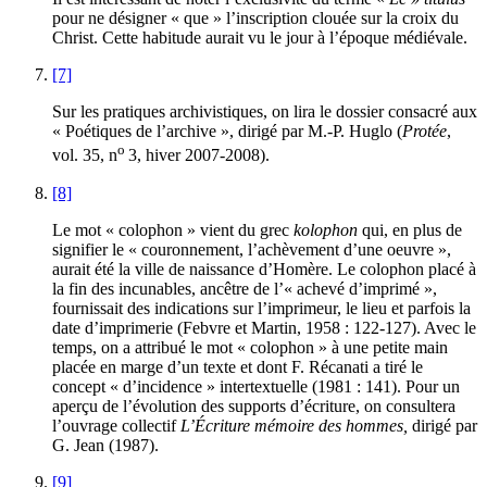
pour ne désigner « que » l’inscription clouée sur la croix du
Christ. Cette habitude aurait vu le jour à l’époque médiévale.
[7]
Sur les pratiques archivistiques, on lira le dossier consacré aux
« Poétiques de l’archive », dirigé par M.-P. Huglo (
Protée
,
o
vol. 35, n
3, hiver 2007-2008).
[8]
Le mot « colophon » vient du grec
kolophon
qui, en plus de
signifier le « couronnement, l’achèvement d’une oeuvre »,
aurait été la ville de naissance d’Homère. Le colophon placé à
la fin des incunables, ancêtre de l’« achevé d’imprimé »,
fournissait des indications sur l’imprimeur, le lieu et parfois la
date d’imprimerie (Febvre et Martin, 1958 : 122-127). Avec le
temps, on a attribué le mot « colophon » à une petite main
placée en marge d’un texte et dont F. Récanati a tiré le
concept « d’incidence » intertextuelle (1981 : 141). Pour un
aperçu de l’évolution des supports d’écriture, on consultera
l’ouvrage collectif
L’Écriture mémoire des hommes,
dirigé par
G. Jean (1987).
[9]