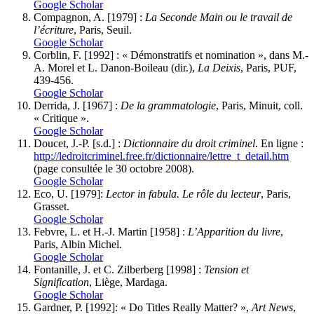
Google Scholar
Compagnon
, A. [1979] :
La Seconde Main ou le travail de
l’écriture
, Paris, Seuil.
Google Scholar
Corblin
, F. [1992] : « Démonstratifs et nomination », dans M.-
A. Morel et L. Danon-Boileau (dir.),
La Deixis
, Paris, PUF,
439-456.
Google Scholar
Derrida
, J. [1967] :
De la grammatologie
, Paris, Minuit, coll.
« Critique ».
Google Scholar
Doucet
, J.-P. [s.d.] :
Dictionnaire du droit criminel
. En ligne :
http://ledroitcriminel.free.fr/dictionnaire/lettre_t_detail.htm
(page consultée le 30 octobre 2008).
Google Scholar
Eco
, U. [1979]:
Lector in fabula. Le rôle du lecteur
, Paris,
Grasset.
Google Scholar
Febvre,
L. et H.-J.
Martin
[1958] :
L’Apparition du livre
,
Paris, Albin Michel.
Google Scholar
Fontanille
, J. et C.
Zilberberg
[1998] :
Tension et
Signification
, Liège, Mardaga.
Google Scholar
Gardner
, P. [1992]: « Do Titles Really Matter? »,
Art News
,