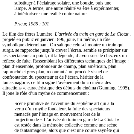
substituer à l’éclairage solaire, une bougie, puis une
lampe. À terme, une autre réalité va être à expérimenter,
à intérioriser : une réalité contre nature.
Prieur, 1985 : 101
Le film des frères Lumière,
L’arrivée du train en gare de La Ciotat
,
projeté en public en janvier 1896, joue, lui-même, un rôle
symbolique déterminant. On sait que celui-ci montre un train qui
surgit, se rapproche jusqu’à crever l’écran, semble se précipiter sur
les spectateurs au point, dit la légende, d’avoir suscité chez eux un
réflexe de fuite. Rassemblant les différentes techniques de l’image :
plan d’ensemble, profondeur de champ, plan américain, plan
rapproché et gros plan, recourant à un procédé visuel de
confrontation du spectateur et de l’écran, héritier de la
fantasmagorie, ce film signe l’avènement du « cinéma des
attractions », caractéristique des débuts du cinéma (Gunning, 1995).
Il joue le rôle d’un mythe de commencement :
Scène primitive de l’aventure du septième art qui a la
vertu d’un mythe fondateur, la fuite des spectateurs
menacés par l’image en mouvement lors de la
projection de « L’arrivée du train en gare de La Ciotat »
est restée dans la mémoire collective comme une scène
de fantasmagorie, alors que c’est une courte saynète qui