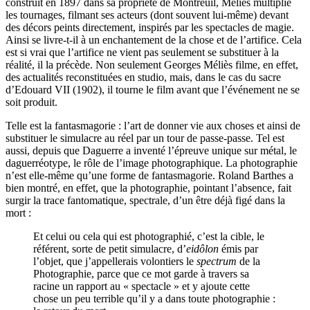
construit en 1897 dans sa propriété de Montreuil, Méliès multiplie
les tournages, filmant ses acteurs (dont souvent lui-même) devant
des décors peints directement, inspirés par les spectacles de magie.
Ainsi se livre-t-il à un enchantement de la chose et de l’artifice. Cela
est si vrai que l’artifice ne vient pas seulement se substituer à la
réalité, il la précède. Non seulement Georges Méliès filme, en effet,
des actualités reconstituées en studio, mais, dans le cas du sacre
d’Edouard VII (1902), il tourne le film avant que l’événement ne se
soit produit.
Telle est la fantasmagorie : l’art de donner vie aux choses et ainsi de
substituer le simulacre au réel par un tour de passe-passe. Tel est
aussi, depuis que Daguerre a inventé l’épreuve unique sur métal, le
daguerréotype, le rôle de l’image photographique. La photographie
n’est elle-même qu’une forme de fantasmagorie. Roland Barthes a
bien montré, en effet, que la photographie, pointant l’absence, fait
surgir la trace fantomatique, spectrale, d’un être déjà figé dans la
mort :
Et celui ou cela qui est photographié, c’est la cible, le
référent, sorte de petit simulacre, d’
eidôlon
émis par
l’objet, que j’appellerais volontiers le
spectrum
de la
Photographie, parce que ce mot garde à travers sa
racine un rapport au « spectacle » et y ajoute cette
chose un peu terrible qu’il y a dans toute photographie :