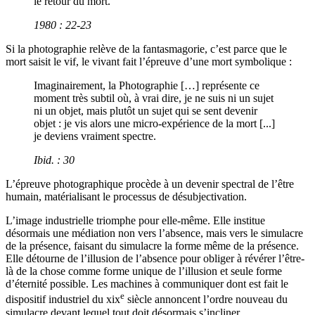
le retour du mort.
1980 : 22-23
Si la photographie relève de la fantasmagorie, c’est parce que le
mort saisit le vif, le vivant fait l’épreuve d’une mort symbolique :
Imaginairement, la Photographie […] représente ce
moment très subtil où, à vrai dire, je ne suis ni un sujet
ni un objet, mais plutôt un sujet qui se sent devenir
objet : je vis alors une micro-expérience de la mort [...]
je deviens vraiment spectre.
Ibid
. : 30
L’épreuve photographique procède à un devenir spectral de l’être
humain, matérialisant le processus de désubjectivation.
L’image industrielle triomphe pour elle-même. Elle institue
désormais une médiation non vers l’absence, mais vers le simulacre
de la présence, faisant du simulacre la forme même de la présence.
Elle détourne de l’illusion de l’absence pour obliger à révérer l’être-
là de la chose comme forme unique de l’illusion et seule forme
d’éternité possible. Les machines à communiquer dont est fait le
e
dispositif industriel du
xix
siècle annoncent l’ordre nouveau du
simulacre devant lequel tout doit désormais s’incliner.