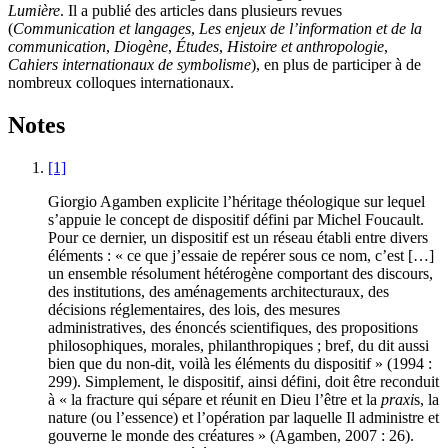
Lumière
. Il a publié des articles dans plusieurs revues
(
Communication et langages
,
Les enjeux de l’information et de la
communication
,
Diogène
,
Études
,
Histoire et anthropologie
,
Cahiers internationaux de symbolisme
), en plus de participer à de
nombreux colloques internationaux.
Notes
[1]
Giorgio Agamben explicite l’héritage théologique sur lequel
s’appuie le concept de dispositif défini par Michel Foucault.
Pour ce dernier, un dispositif est un réseau établi entre divers
éléments : « ce que j’essaie de repérer sous ce nom, c’est […]
un ensemble résolument hétérogène comportant des discours,
des institutions, des aménagements architecturaux, des
décisions réglementaires, des lois, des mesures
administratives, des énoncés scientifiques, des propositions
philosophiques, morales, philanthropiques ; bref, du dit aussi
bien que du non-dit, voilà les éléments du dispositif » (1994 :
299). Simplement, le dispositif, ainsi défini, doit être reconduit
à « la fracture qui sépare et réunit en Dieu l’être et la
praxi
s, la
nature (ou l’essence) et l’opération par laquelle Il administre et
gouverne le monde des créatures » (Agamben, 2007 : 26).