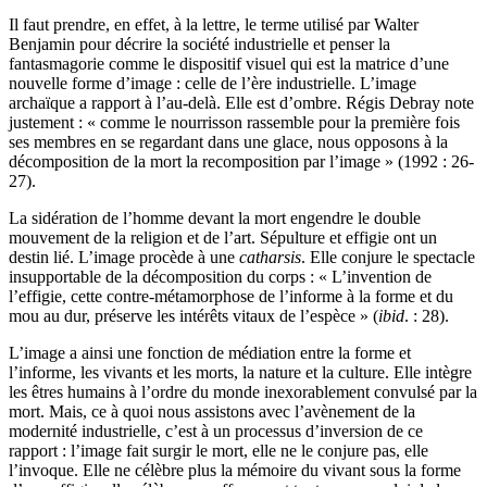
Il faut prendre, en effet, à la lettre, le terme utilisé par Walter
Benjamin pour décrire la société industrielle et penser la
fantasmagorie comme le dispositif visuel qui est la matrice d’une
nouvelle forme d’image : celle de l’ère industrielle. L’image
archaïque a rapport à l’au-delà. Elle est d’ombre. Régis Debray note
justement : « comme le nourrisson rassemble pour la première fois
ses membres en se regardant dans une glace, nous opposons à la
décomposition de la mort la recomposition par l’image » (1992 : 26-
27).
La sidération de l’homme devant la mort engendre le double
mouvement de la religion et de l’art. Sépulture et effigie ont un
destin lié. L’image procède à une
catharsis
. Elle conjure le spectacle
insupportable de la décomposition du corps : « L’invention de
l’effigie, cette contre-métamorphose de l’informe à la forme et du
mou au dur, préserve les intérêts vitaux de l’espèce » (
ibid
. : 28).
L’image a ainsi une fonction de médiation entre la forme et
l’informe, les vivants et les morts, la nature et la culture. Elle intègre
les êtres humains à l’ordre du monde inexorablement convulsé par la
mort. Mais, ce à quoi nous assistons avec l’avènement de la
modernité industrielle, c’est à un processus d’inversion de ce
rapport : l’image fait surgir le mort, elle ne le conjure pas, elle
l’invoque. Elle ne célèbre plus la mémoire du vivant sous la forme