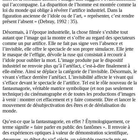
qui l’accompagne. La disparition de l’homme est montrée comme la
loi du monde qui oblige à révérer l’artifice industriel. Dans la
figuration ancienne de l’idole ou de l’art, « représenter, c’est rendre
présent l’absent » (Debray, 1992 : 35).
Désormais, à l’époque industrielle, la chose filmée s’exhibe tout
autant que l’image qui la montre et s’offre au regard des spectateurs
comme un pur artifice. Elle ne fait pas signe vers l’absence et
l’invisible, elle offre le spectacle de son propre simulacre. Elle jette
le masque de l’effigie, dévoile la ruse qui consistait à recourir à
l’idole pour oublier la mort. L’image produite par le dispositif
industriel ne renvoie plus qu’à l’artéfact, c’est-à-dire finalement à
elle-même. Ainsi se déplace la catégorie de l’invisible. Désormais, le
vivant s’efface derrière l’artéfact. L’invisibilité affecte le vivant qui
s’efface devant le spectacle de l’artifice. Tel est le rôle nouveau de la
fantasmagorie, véritable matrice symbolique (et non pas seulement
technique) du cinématographe et de toutes les productions d’images
à venir : montrer cet effacement et y faire consentir. Dire et lancer le
mouvement de désubjectivation des êtres et de déréalisation du
monde.
Qu’est-ce que la fantasmagorie, en effet ? Étymologiquement, ce
terme signifie « faire parler en public des fantômes ». Il renvoie à
des expériences optiques à valeur de démonstration scientifique,
e
devenues, au début du
xix
siècle, un véritable spectacle mis en