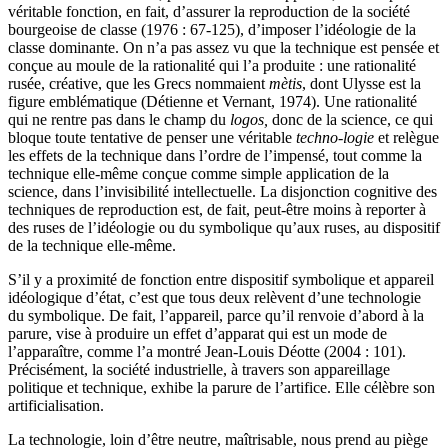
véritable fonction, en fait, d’assurer la reproduction de la société
bourgeoise de classe (1976 : 67-125), d’imposer l’idéologie de la
classe dominante. On n’a pas assez vu que la technique est pensée et
conçue au moule de la rationalité qui l’a produite : une rationalité
rusée, créative, que les Grecs nommaient
mètis
, dont Ulysse est la
figure emblématique (Détienne et Vernant, 1974). Une rationalité
qui ne rentre pas dans le champ du
logos,
donc de la science, ce qui
bloque toute tentative de penser une véritable
techno-logie
et relègue
les effets de la technique dans l’ordre de l’impensé, tout comme la
technique elle-même conçue comme simple application de la
science, dans l’invisibilité intellectuelle. La disjonction cognitive des
techniques de reproduction est, de fait, peut-être moins à reporter à
des ruses de l’idéologie ou du symbolique qu’aux ruses, au dispositif
de la technique elle-même.
S’il y a proximité de fonction entre dispositif symbolique et appareil
idéologique d’état, c’est que tous deux relèvent d’une technologie
du symbolique. De fait, l’appareil, parce qu’il renvoie d’abord à la
parure, vise à produire un effet d’apparat qui est un mode de
l’apparaître, comme l’a montré Jean-Louis Déotte (2004 : 101).
Précisément, la société industrielle, à travers son appareillage
politique et technique, exhibe la parure de l’artifice. Elle célèbre son
artificialisation.
La technologie, loin d’être neutre, maîtrisable, nous prend au piège