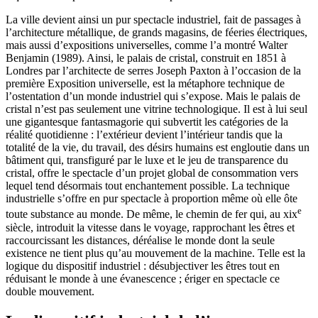
La ville devient ainsi un pur spectacle industriel, fait de passages à
l’architecture métallique, de grands magasins, de féeries électriques,
mais aussi d’expositions universelles, comme l’a montré Walter
Benjamin (1989). Ainsi, le palais de cristal, construit en 1851 à
Londres par l’architecte de serres Joseph Paxton à l’occasion de la
première Exposition universelle, est la métaphore technique de
l’ostentation d’un monde industriel qui s’expose. Mais le palais de
cristal n’est pas seulement une vitrine technologique. Il est à lui seul
une gigantesque fantasmagorie qui subvertit les catégories de la
réalité quotidienne : l’extérieur devient l’intérieur tandis que la
totalité de la vie, du travail, des désirs humains est engloutie dans un
bâtiment qui, transfiguré par le luxe et le jeu de transparence du
cristal, offre le spectacle d’un projet global de consommation vers
lequel tend désormais tout enchantement possible. La technique
industrielle s’offre en pur spectacle à proportion même où elle ôte
e
toute substance au monde. De même, le chemin de fer qui, au
xix
siècle, introduit la vitesse dans le voyage, rapprochant les êtres et
raccourcissant les distances, déréalise le monde dont la seule
existence ne tient plus qu’au mouvement de la machine. Telle est la
logique du dispositif industriel : désubjectiver les êtres tout en
réduisant le monde à une évanescence ; ériger en spectacle ce
double mouvement.