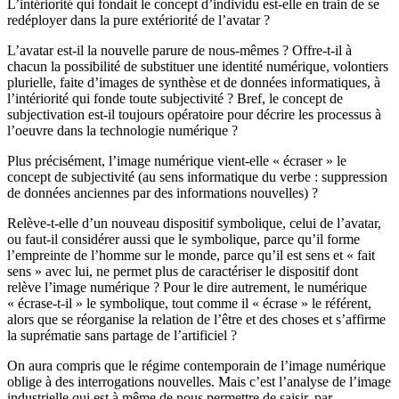
L’intériorité qui fondait le concept d’individu est-elle en train de se
redéployer dans la pure extériorité de l’avatar ?
L’avatar est-il la nouvelle parure de nous-mêmes ? Offre-t-il à
chacun la possibilité de substituer une identité numérique, volontiers
plurielle, faite d’images de synthèse et de données informatiques, à
l’intériorité qui fonde toute subjectivité ? Bref, le concept de
subjectivation est-il toujours opératoire pour décrire les processus à
l’oeuvre dans la technologie numérique
?
Plus précisément, l’image numérique vient-elle « écraser » le
concept de subjectivité (au sens informatique du verbe : suppression
de données anciennes par des informations nouvelles) ?
Relève-t-elle d’un nouveau dispositif symbolique, celui de l’avatar,
ou faut-il considérer aussi que le symbolique, parce qu’il forme
l’empreinte de l’homme sur le monde, parce qu’il est sens et «
fait
sens
» avec lui, ne permet plus de caractériser le dispositif dont
relève l’image numérique ? Pour le dire autrement, le numérique
« écrase-t-il » le symbolique, tout comme il « écrase » le référent,
alors que se réorganise la relation de l’être et des choses et s’affirme
la suprématie sans partage de l’artificiel ?
On aura compris que le régime contemporain de l’image numérique
oblige à des interrogations nouvelles. Mais c’est l’analyse de l’image
industrielle qui est à même de nous permettre de saisir, par