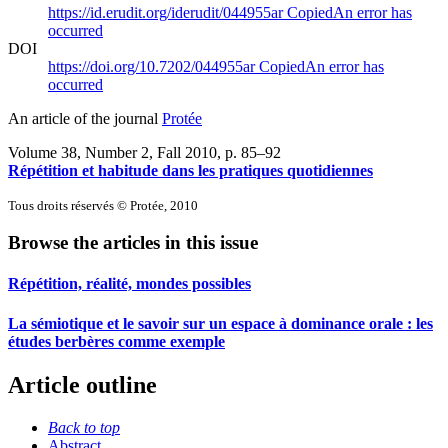
https://id.erudit.org/iderudit/044955ar
Copied
An error has
occurred
DOI
https://doi.org/10.7202/044955ar
Copied
An error has
occurred
An article of the journal
Protée
Volume 38, Number 2, Fall 2010
, p. 85–92
Répétition et habitude dans les pratiques quotidiennes
Tous droits réservés © Protée, 2010
Browse the articles in this issue
Répétition, réalité, mondes possibles
La sémiotique et le savoir sur un espace à dominance orale : les
études berbères comme exemple
Article outline
Back to top
Abstract