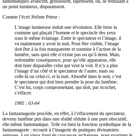
fantomatiques avancent, grossissent, rapetissent, ou, se réduisant à
un point lumineux, disparaissent.
Comme l’écrit Jérôme Prieur :
L’image lumineuse induit une révolution. Elle brise la
coutume qui plaçait l’homme et le spectacle des yeux
sous le même éclairage. Entre le spectateur et l’image, il
va maintenant y avoir la nuit. Pour être visible, l’image
doit être à la fois transparente et soumise à l’action de la
lumière, sans quoi elle n’existe pas ou qu’à demi. Mais,
redoutable conséquence, pour qu’elle apparaisse, elle
doit faire disparaître celui qui veut la voir. Il n’y a plus
l’image d’un côté et le spectateur de l’autre, mais ou
celle-là ou celui-ci, et la nuit. Absorbé dans le noir, c’est
le spectateur qui doit bien prendre la pose du fantôme.
C’est lui, corps compromettant, qui doit, par ricochet,
s’effacer.
1985 : 63-64
La fantasmagorie procède, en effet, à l’effacement du spectateur,
devenu fantôme pris dans une réalité réduite à une pure obscurité,
elle-même fantomatique. Telle est bien la fonction symbolique de la
fantasmagorie : recourir à l’imagerie de pratiques divinatoires
antiques, à un vieux fond de croyances archaïques, pour exprimer le