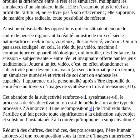
brouille la différence entre le réel et le simulacre, multipliant les
simulacres d’un simulacre initial. Elle n’escamote plus le réel au
profit de l’artificiel, ne se livre pas à son effacement
; elle supprime,
de manière plus radicale, toute possibilité de référent.
Ainsi pulvérise-t-elle les oppositions qui constituaient encore le
e
cadre de pensée organisant la réalité industrielle du
xix
siècle :
nature/artifice, réel/fiction, vrai/faux, illusion/vérité, vie/mort. On n’a
pas assez souligné, en cela, le rôle du jeu vidéo, machine à
communiquer et appareil idéologique, qui brouille, dès l’enfance, la
scission « subjectivante » entre réel et imaginaire offerte par les jeux
traditionnels. Jouer à un jeu vidéo, c’est, en effet, abandonner sa
subjectivité pour devenir un avatar (au sens informatique du terme),
un simulacre numérisé et virtuel de soi dont on endosse les
capacités, l’apparence ou la personnalité après s’être dépouillé de
soi-même au travers d’images de synthèse en trois dimensions (3D).
Cet abandon de la subjectivité renforce-t-il, systématise-t-il, le
processus de désubjectivation ou est-il le prélude à un autre type de
processus ? Annonce-t-il une recomposition
[4]
de l’individu dans
l’artifice qui fait perdre toute signification à la distinction sujet/objet
et substitue l’instantanéité à la durée qu’implique la subjectivation ?
Réduit à des chiffres, des indices, des pourcentages, l’être humain
amorce-t-il une recomposition sous la forme d’images numérisées ?