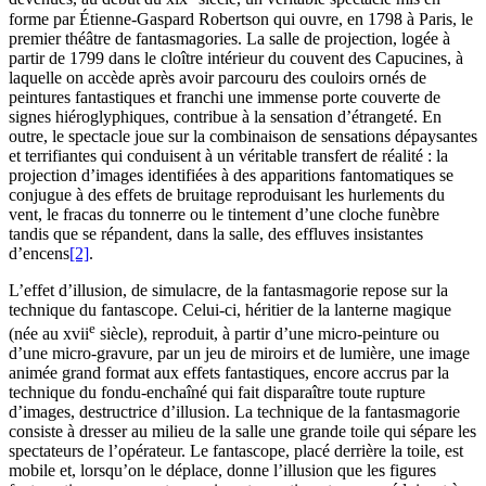
forme par Étienne-Gaspard Robertson qui ouvre, en 1798 à Paris, le
premier théâtre de fantasmagories. La salle de projection, logée à
partir de 1799 dans le cloître intérieur du couvent des Capucines, à
laquelle on accède après avoir parcouru des couloirs ornés de
peintures fantastiques et franchi une immense porte couverte de
signes hiéroglyphiques, contribue à la sensation d’étrangeté. En
outre, le spectacle joue sur la combinaison de sensations dépaysantes
et terrifiantes qui conduisent à un véritable transfert de réalité : la
projection d’images identifiées à des apparitions fantomatiques se
conjugue à des effets de bruitage reproduisant les hurlements du
vent, le fracas du tonnerre ou le tintement d’une cloche funèbre
tandis que se répandent, dans la salle, des effluves insistantes
d’encens
[2]
.
L’effet d’illusion, de simulacre, de la fantasmagorie repose sur la
technique du fantascope. Celui-ci, héritier de la lanterne magique
e
(née au
xvii
siècle), reproduit, à partir d’une micro-peinture ou
d’une micro-gravure, par un jeu de miroirs et de lumière, une image
animée grand format aux effets fantastiques, encore accrus par la
technique du fondu-enchaîné qui fait disparaître toute rupture
d’images, destructrice d’illusion. La technique de la fantasmagorie
consiste à dresser au milieu de la salle une grande toile qui sépare les
spectateurs de l’opérateur. Le fantascope, placé derrière la toile, est
mobile et, lorsqu’on le déplace, donne l’illusion que les figures