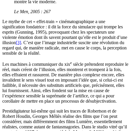
montre la vie moderne.
Le Men, 2005 : 267
Le mythe de cet « effet-train » cinématographique a une
signification fondatrice : il dit la force du simulacre qui trompe les
esprits (Gunning, 1995), provoquant chez les spectateurs une
violente émotion dont ils savent pourtant qu’elle est le produit d’une
illusion
[3]
. C’est que l’image industrielle suscite une révolution du
regard qui, de manière radicale, met en cause le corps, la perception
sensible de la réalité.
e
Les machines à communiquer du
xix
siècle prétendent reproduire le
réel, mais créent de l’illusion, elles montrent et trompent à la fois,
elles effraient et rassurent. De manière plus complexe encore, elles
invalident le sens visuel tout en imposant l’idée que, si celui-ci est
faillible, il nécessite des substituts artificiels que, précisément, elles
lui fournissent. Ainsi, elles fondent sur la mise en cause de
l’expérience sensible la suprématie de l’artifice, ce qui a pour
corollaire de mettre en place un processus de désubjectivation.
Prestidigitateur lui-même qui suit les traces de Robertson et de
Robert Houdin, Georges Méliès réalise des films que l’on peut
considérer, mais différemment des films Lumière, essentiellement
réalistes, comme autant de fantasmagories. Dans le studio vitré qu’il