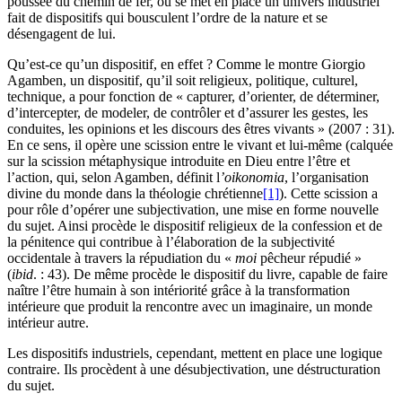
poussée du chemin de fer, où se met en place un univers industriel
fait de dispositifs qui bousculent l’ordre de la nature et se
désengagent de lui.
Qu’est-ce qu’un dispositif, en effet ? Comme le montre Giorgio
Agamben, un dispositif, qu’il soit religieux, politique, culturel,
technique, a pour fonction de « capturer, d’orienter, de déterminer,
d’intercepter, de modeler, de contrôler et d’assurer les gestes, les
conduites, les opinions et les discours des êtres vivants » (2007 : 31).
En ce sens, il opère une scission entre le vivant et lui-même (calquée
sur la scission métaphysique introduite en Dieu entre l’être et
l’action, qui, selon Agamben, définit l
’oikonomia
, l’organisation
divine du monde dans la théologie chrétienne
[1]
). Cette scission a
pour rôle d’opérer une subjectivation, une mise en forme nouvelle
du sujet. Ainsi procède le dispositif religieux de la confession et de
la pénitence qui contribue à l’élaboration de la subjectivité
occidentale à travers la répudiation du «
moi
pêcheur répudié »
(
ibid
. : 43). De même procède le dispositif du livre, capable de faire
naître l’être humain à son intériorité grâce à la transformation
intérieure que produit la rencontre avec un imaginaire, un monde
intérieur autre.
Les dispositifs industriels, cependant, mettent en place une logique
contraire. Ils procèdent à une désubjectivation, une déstructuration
du sujet.