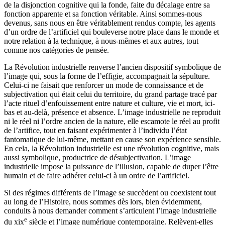
de la disjonction cognitive qui la fonde, faite du décalage entre sa
fonction apparente et sa fonction véritable. Ainsi sommes-nous
devenus, sans nous en être véritablement rendus compte, les agents
d’un ordre de l’artificiel qui bouleverse notre place dans le monde et
notre relation à la technique, à nous-mêmes et aux autres, tout
comme nos catégories de pensée.
La Révolution industrielle renverse l’ancien dispositif symbolique de
l’image qui, sous la forme de l’effigie, accompagnait la sépulture.
Celui-ci ne faisait que renforcer un mode de connaissance et de
subjectivation qui était celui du territoire, du grand partage tracé par
l’acte rituel d’enfouissement entre nature et culture, vie et mort, ici-
bas et au-delà, présence et absence. L’image industrielle ne reproduit
ni le réel ni l’ordre ancien de la nature, elle escamote le réel au profit
de l’artifice, tout en faisant expérimenter à l’individu l’état
fantomatique de lui-même, mettant en cause son expérience sensible.
En cela, la Révolution industrielle est une révolution cognitive, mais
aussi symbolique, productrice de désubjectivation. L’image
industrielle impose la puissance de l’illusion, capable de duper l’être
humain et de faire adhérer celui-ci à un ordre de l’artificiel.
Si des régimes différents de l’image se succèdent ou coexistent tout
au long de l’Histoire, nous sommes dès lors, bien évidemment,
conduits à nous demander comment s’articulent l’image industrielle
e
du
xix
siècle et l’image numérique contemporaine. Relèvent-elles