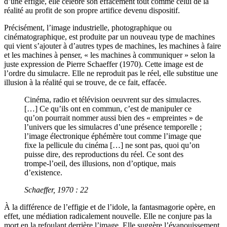
d’une effigie, elle célèbre son effacement tout comme celui de la
réalité au profit de son propre artifice devenu dispositif.
Précisément, l’image industrielle, photographique ou
cinématographique, est produite par un nouveau type de machines
qui vient s’ajouter à d’autres types de machines, les machines à faire
et les machines à penser, « les machines à communiquer » selon la
juste expression de Pierre Schaeffer (1970). Cette image est de
l’ordre du simulacre. Elle ne reproduit pas le réel, elle substitue une
illusion à la réalité qui se trouve, de ce fait, effacée.
Cinéma, radio et télévision oeuvrent sur des simulacres.
[…] Ce qu’ils ont en commun, c’est de manipuler ce
qu’on pourrait nommer aussi bien des « empreintes » de
l’univers que les simulacres d’une présence temporelle ;
l’image électronique éphémère tout comme l’image que
fixe la pellicule du cinéma […] ne sont pas, quoi qu’on
puisse dire, des reproductions du réel. Ce sont des
trompe-l’oeil, des illusions, non d’optique, mais
d’existence.
Schaeffer, 1970 : 22
À la différence de l’effigie et de l’idole, la fantasmagorie opère, en
effet, une médiation radicalement nouvelle. Elle ne conjure pas la
mort en la refoulant derrière l’image. Elle suggère l’évanouissement