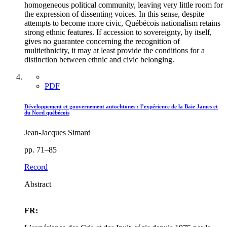
homogeneous political community, leaving very little room for
the expression of dissenting voices. In this sense, despite
attempts to become more civic, Québécois nationalism retains
strong ethnic features. If accession to sovereignty, by itself,
gives no guarantee concerning the recognition of
multiethnicity, it may at least provide the conditions for a
distinction between ethnic and civic belonging.
PDF
Développement et gouvernement autochtones : l’expérience de la Baie James et
du Nord québécois
Jean-Jacques Simard
pp. 71–85
Record
Abstract
FR: