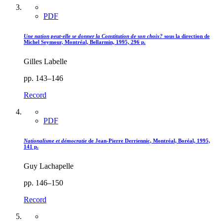
PDF
Une nation peut-elle se donner la Constitution de son choix?
sous la direction de
Michel Seymour, Montréal, Bellarmin, 1995, 296 p.
Gilles Labelle
pp. 143–146
Record
PDF
Nationalisme et démocratie
de Jean-Pierre Derriennic, Montréal, Boréal, 1995,
141 p.
Guy Lachapelle
pp. 146–150
Record