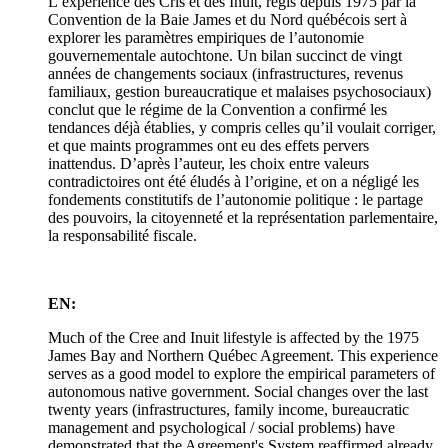
L’expérience des Cris et des Inuit, régis depuis 1975 par la
Convention de la Baie James et du Nord québécois sert à
explorer les paramètres empiriques de l’autonomie
gouvernementale autochtone. Un bilan succinct de vingt
années de changements sociaux (infrastructures, revenus
familiaux, gestion bureaucratique et malaises psychosociaux)
conclut que le régime de la Convention a confirmé les
tendances déjà établies, y compris celles qu’il voulait corriger,
et que maints programmes ont eu des effets pervers
inattendus. D’après l’auteur, les choix entre valeurs
contradictoires ont été éludés à l’origine, et on a négligé les
fondements constitutifs de l’autonomie politique : le partage
des pouvoirs, la citoyenneté et la représentation parlementaire,
la responsabilité fiscale.
EN:
Much of the Cree and Inuit lifestyle is affected by the 1975
James Bay and Northern Québec Agreement. This experience
serves as a good model to explore the empirical parameters of
autonomous native government. Social changes over the last
twenty years (infrastructures, family income, bureaucratic
management and psychological / social problems) have
demonstrated that the Agreement's System reaffirmed already