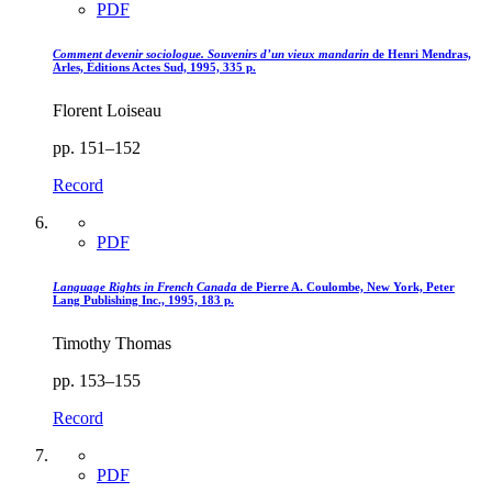
PDF
Comment devenir sociologue. Souvenirs d’un vieux mandarin
de Henri Mendras,
Arles, Éditions Actes Sud, 1995, 335 p.
Florent Loiseau
pp. 151–152
Record
PDF
Language Rights in French Canada
de Pierre A. Coulombe, New York, Peter
Lang Publishing Inc., 1995, 183 p.
Timothy Thomas
pp. 153–155
Record
PDF