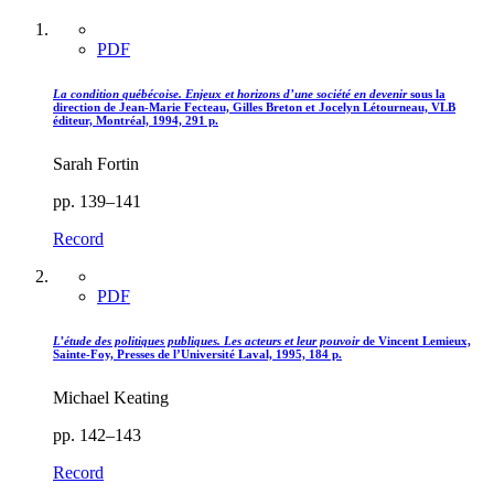
PDF
La condition québécoise. Enjeux et horizons d’une société en devenir
sous la
direction de Jean-Marie Fecteau, Gilles Breton et Jocelyn Létourneau, VLB
éditeur, Montréal, 1994, 291 p.
Sarah Fortin
pp. 139–141
Record
PDF
L’étude des politiques publiques. Les acteurs et leur pouvoir
de Vincent Lemieux,
Sainte-Foy, Presses de l’Université Laval, 1995, 184 p.
Michael Keating
pp. 142–143
Record