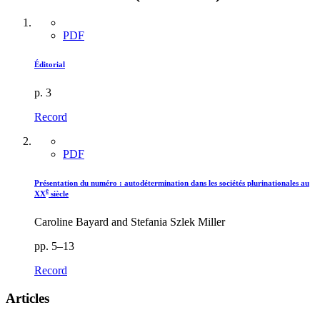
PDF
Éditorial
p. 3
Record
PDF
Présentation du numéro : autodétermination dans les sociétés plurinationales au
e
XX
siècle
Caroline Bayard and Stefania Szlek Miller
pp. 5–13
Record
Articles