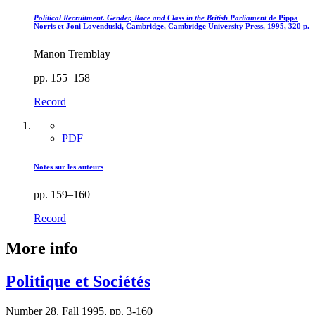
Political Recruitment. Gender, Race and Class in the British Parliament
de Pippa
Norris et Joni Lovenduski, Cambridge, Cambridge University Press, 1995, 320 p.
Manon Tremblay
pp. 155–158
Record
PDF
Notes sur les auteurs
pp. 159–160
Record
More info
Politique et Sociétés
Number 28, Fall 1995, pp. 3-160