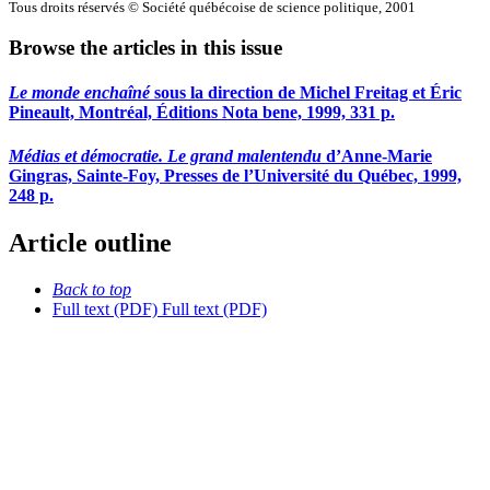
Tous droits réservés © Société québécoise de science politique, 2001
Browse the articles in this issue
Le monde enchaîné
sous la direction de Michel Freitag et Éric
Pineault, Montréal, Éditions Nota bene, 1999, 331 p.
Médias et démocratie. Le grand malentendu
d’Anne-Marie
Gingras, Sainte-Foy, Presses de l’Université du Québec, 1999,
248 p.
Article outline
Back to top
Full text (PDF)
Full text (PDF)