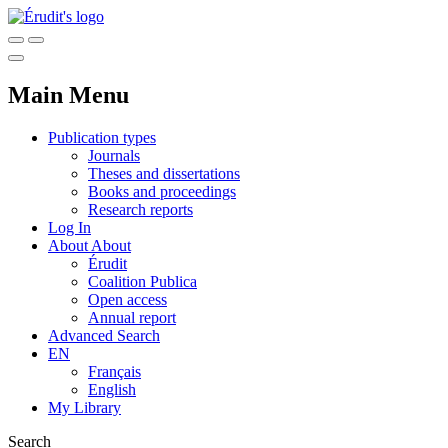
Main Menu
Publication types
Journals
Theses and dissertations
Books and proceedings
Research reports
Log In
About
About
Érudit
Coalition Publica
Open access
Annual report
Advanced Search
EN
Français
English
My Library
Search