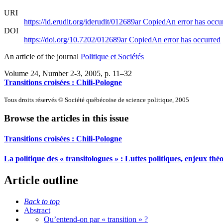
URI
https://id.erudit.org/iderudit/012689ar
Copied
An error has occu
DOI
https://doi.org/10.7202/012689ar
Copied
An error has occurred
An article of the journal
Politique et Sociétés
Volume 24, Number 2-3, 2005
, p. 11–32
Transitions croisées : Chili-Pologne
Tous droits réservés © Société québécoise de science politique, 2005
Browse the articles in this issue
Transitions croisées : Chili-Pologne
La politique des « transitologues » : Luttes politiques, enjeux théo
Article outline
Back to top
Abstract
Qu’entend-on par « transition » ?