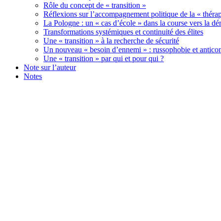
Rôle du concept de « transition »
Réflexions sur l’accompagnement politique de la « théra
La Pologne : un « cas d’école » dans la course vers la d
Transformations systémiques et continuité des élites
Une « transition » à la recherche de sécurité
Un nouveau « besoin d’ennemi » : russophobie et anti
Une « transition » par qui et pour qui ?
Note sur l’auteur
Notes