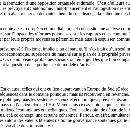
 la formation d’une opposition organisée et durable. C’est d’ailleurs au 
les prévoyaient l’autonomie, l’autofinancement et l’autogestion des ent
e, qui allait mener au démantèlement du socialisme, à la « thérapie de ch
 contexte est-européen et mondial ; or, cela nécessite une analyse comp
n », sur l’impact des réformes polonaises, sur les ruptures et les continuit
rer par leurs propres moyens sa pérennité, mais aussi à esquisser, comme 
 présupposé à l’axiome, implicite au départ, qu’il n’existait qu’un seul m
socioéconomique, supériorité du marché sur le plan de la propriété privée,
optés. Or, de nouveaux problèmes sociaux ont émergé. Dès que l’on compar
ent la question de la pertinence du modèle d’arrivée.
’Est et aussi celles qui ont eu lieu auparavant en Europe du Sud (Grèce
onséquences dans le domaine politique ; mais ils recouvrent, en revanche
ème politique, mais les systèmes sociaux et économiques préexistants, au 
es pays de l’ancien bloc de l’Est. Même dans ce cas, notons que les bou
s milieux économiques et médiatiques. Donc, si le point de départ de la « 
s, et à ce concept, une certaine cohérence. Partout, en effet, simultanéme
ies autour des valeurs libérales de bonne gouvernance soutenues par le
le vocable de « transition » ?