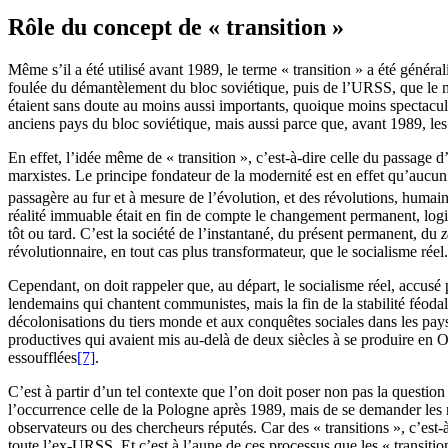
Rôle du concept de « transition »
Même s’il a été utilisé avant 1989, le terme « transition » a été géné
foulée du démantèlement du bloc soviétique, puis de l’URSS, que le 
étaient sans doute au moins aussi importants, quoique moins spectacula
anciens pays du bloc soviétique, mais aussi parce que, avant 1989, le
En effet, l’idée même de « transition », c’est-à-dire celle du passage 
marxistes. Le principe fondateur de la modernité est en effet qu’aucun
passagère au fur et à mesure de l’évolution, et des révolutions, humai
réalité immuable était en fin de compte le changement permanent, logiq
tôt ou tard. C’est la société de l’instantané, du présent permanent, du
révolutionnaire, en tout cas plus transformateur, que le socialisme réel.
Cependant, on doit rappeler que, au départ, le socialisme réel, accusé 
lendemains qui chantent communistes, mais la fin de la stabilité féodale
décolonisations du tiers monde et aux conquêtes sociales dans les pa
productives qui avaient mis au-delà de deux siècles à se produire en O
essoufflées
[7]
.
C’est à partir d’un tel contexte que l’on doit poser non pas la questio
l’occurrence celle de la Pologne après 1989, mais de se demander les ra
observateurs ou des chercheurs réputés. Car des « transitions », c’est
toute l’ex-URSS. Et c’est à l’aune de ces processus que les « transit