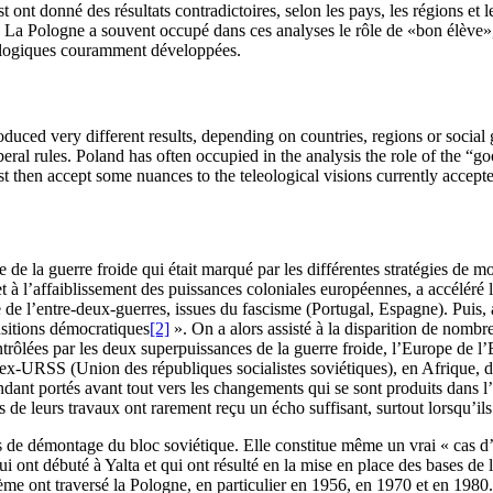
t donné des résultats contradictoires, selon les pays, les régions et le
al. La Pologne a souvent occupé dans ces analyses le rôle de «bon élève»
léologiques couramment développées.
ced very different results, depending on countries, regions or social g
eral rules. Poland has often occupied in the analysis the role of the “go
st then accept some nuances to the teleological visions currently accept
e la guerre froide qui était marqué par les différentes stratégies de mod
 à l’affaiblissement des puissances coloniales européennes, a accéléré la
de de l’entre-deux-guerres, issues du fascisme (Portugal, Espagne). Puis, a
nsitions démocratiques
[2]
». On a alors assisté à la disparition de nombre
rôlées par les deux superpuissances de la guerre froide, l’Europe de l’E
’ex-URSS (Union des républiques socialistes soviétiques), en Afrique, 
endant portés avant tout vers les changements qui se sont produits dans 
ats de leurs travaux ont rarement reçu un écho suffisant, surtout lorsqu’i
us de démontage du bloc soviétique. Elle constitue même un vrai « cas d
ont débuté à Yalta et qui ont résulté en la mise en place des bases de l’
tème ont traversé la Pologne, en particulier en 1956, en 1970 et en 1980