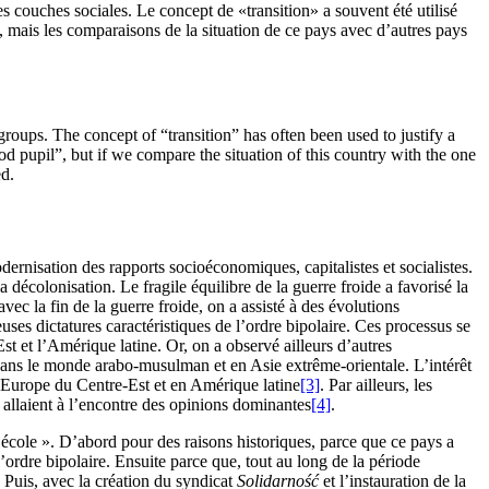
s couches sociales. Le concept de «transition» a souvent été utilisé
, mais les comparaisons de la situation de ce pays avec d’autres pays
roups. The concept of “transition” has often been used to justify a
od pupil”, but if we compare the situation of this country with the one
ed.
ernisation des rapports socioéconomiques, capitalistes et socialistes.
 décolonisation. Le fragile équilibre de la guerre froide a favorisé la
vec la fin de la guerre froide, on a assisté à des évolutions
uses dictatures caractéristiques de l’ordre bipolaire. Ces processus se
st et l’Amérique latine. Or, on a observé ailleurs d’autres
dans le monde arabo-musulman et en Asie extrême-orientale. L’intérêt
l’Europe du Centre-Est et en Amérique latine
[3]
. Par ailleurs, les
ls allaient à l’encontre des opinions dominantes
[4]
.
’école ». D’abord pour des raisons historiques, parce que ce pays a
ordre bipolaire. Ensuite parce que, tout au long de la période
. Puis, avec la création du syndicat
Solidarność
et l’instauration de la