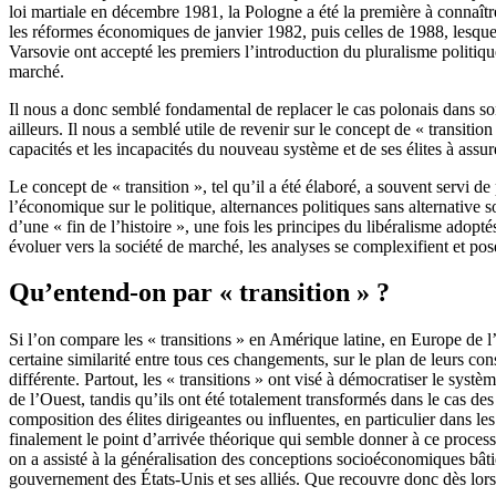
loi martiale en décembre 1981, la Pologne a été la première à connaître
les réformes économiques de janvier 1982, puis celles de 1988, lesquel
Varsovie ont accepté les premiers l’introduction du pluralisme politiqu
marché.
Il nous a donc semblé fondamental de replacer le cas polonais dans son
ailleurs. Il nous a semblé utile de revenir sur le concept de « transitio
capacités et les incapacités du nouveau système et de ses élites à assu
Le concept de « transition », tel qu’il a été élaboré, a souvent servi de
l’économique sur le politique, alternances politiques sans alternative 
d’une « fin de l’histoire », une fois les principes du libéralisme ad
évoluer vers la société de marché, les analyses se complexifient et pos
Qu’entend-on par « transition » ?
Si l’on compare les « transitions » en Amérique latine, en Europe de l
certaine similarité entre tous ces changements, sur le plan de leurs c
différente. Partout, les « transitions » ont visé à démocratiser le syst
de l’Ouest, tandis qu’ils ont été totalement transformés dans le cas d
composition des élites dirigeantes ou influentes, en particulier dans le
finalement le point d’arrivée théorique qui semble donner à ce processu
on a assisté à la généralisation des conceptions socioéconomiques bât
gouvernement des États-Unis et ses alliés. Que recouvre donc dès lors 