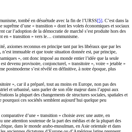
 communisme, tombé en désuétude avec la fin de l’URSS
[5]
. C’est dans la
 suprême d’une « transition » dont les volets économiques et sociaux
ent car l’adoption de la démocratie de marché s’est produite hors des
tant en « transition » vers le… communisme.
ité, axiomes reconnus en principe tant par les libéraux que par les
 n’est immuable et que toute situation donnée est, par principe,
ynamiques », ont donc imposé au monde entier l’idée que la seule
t devenu provisoire, conjoncturel, « transitoire », voire « jetable »
me postmoderne s’est révélé en définitive, à notre époque, plus
sitoire », car il a préparé, tout au moins en Europe, non pas des
striel et urbanisé, sans parler de son rôle majeur dans l’appui aux
rations la plupart des changements de structures sociales, spatiales et
tre pourquoi ces sociétés semblent aujourd’hui quelque peu
e comparative d’une « transition » choisie avec une autre, en
u une attention soutenue de la part des médias et de la plupart des
n Afrique, dans le monde arabo-musulman, en Asie orientale et dans
s les anciennes dictatures d’Europe ou d’Amérique latine prennent