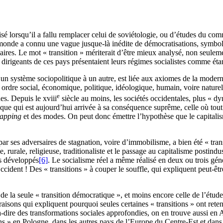
ralisé lorsqu’il a fallu remplacer celui de soviétologie, ou d’études du
monde a connu une vague jusque-là inédite de démocratisations, symbole
ires. Le mot « transition » mériterait d’être mieux analysé, non seulem
s dirigeants de ces pays présentaient leurs régimes socialistes comme é
d’un système sociopolitique à un autre, est liée aux axiomes de la modern
 ordre social, économique, politique, idéologique, humain, voire naturel,
e
nes. Depuis le
xviii
siècle au moins, les sociétés occidentales, plus « d
ue qui est aujourd’hui arrivée à sa conséquence suprême, celle où tout es
zapping
et des modes. On peut donc émettre l’hypothèse que le capitalis
par ses adversaires de stagnation, voire d’immobilisme, a bien été « tran
, rurale, religieuse, traditionaliste et le passage au capitalisme postindu
ys développés
[6]
. Le socialisme réel a même réalisé en deux ou trois géné
ccident ! Des « transitions » à couper le souffle, qui expliquent peut-ê
n de la seule « transition démocratique », et moins encore celle de l’étud
isons qui expliquent pourquoi seules certaines « transitions » ont reten
-à-dire des transformations sociales approfondies, on en trouve aussi e
ions » en Pologne, dans les autres pays de l’Europe du Centre-Est et dan