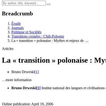
Breadcrumb
Érudit
Journals
Politique et Sociétés
Transitions croisées : Chili-Pologne
La « transition » polonaise : Mythes et enjeux de …
Articles
La « transition » polonaise : My
Bruno Drweski
[1]
…more information
Bruno Drweski
[1]
Institut national des langues et civilisations 
Online publication: April 19, 2006