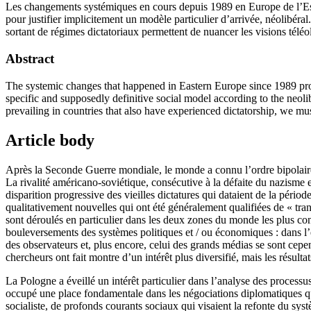
Les changements systémiques en cours depuis 1989 en Europe de l’Est on
pour justifier implicitement un modèle particulier d’arrivée, néolibér
sortant de régimes dictatoriaux permettent de nuancer les visions té
Abstract
The systemic changes that happened in Eastern Europe since 1989 produ
specific and supposedly definitive social model according to the neolib
prevailing in countries that also have experienced dictatorship, we mu
Article body
Après la Seconde Guerre mondiale, le monde a connu l’ordre bipolaire d
La rivalité américano-soviétique, consécutive à la défaite du nazisme et
disparition progressive des vieilles dictatures qui dataient de la pério
qualitativement nouvelles qui ont été généralement qualifiées de « tra
sont déroulés en particulier dans les deux zones du monde les plus cont
bouleversements des systèmes politiques et / ou économiques : dans l
des observateurs et, plus encore, celui des grands médias se sont cep
chercheurs ont fait montre d’un intérêt plus diversifié, mais les résult
La Pologne a éveillé un intérêt particulier dans l’analyse des process
occupé une place fondamentale dans les négociations diplomatiques qui 
socialiste, de profonds courants sociaux qui visaient la refonte du sys