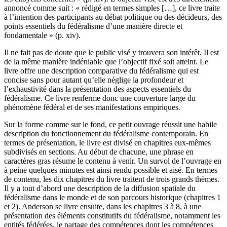
annoncé comme suit : « rédigé en termes simples […], ce livre traite
à l’intention des participants au débat politique ou des décideurs, des
points essentiels du fédéralisme d’une manière directe et
fondamentale » (p. xiv).
Il ne fait pas de doute que le public visé y trouvera son intérêt. Il est
de la même manière indéniable que l’objectif fixé soit atteint. Le
livre offre une description comparative du fédéralisme qui est
concise sans pour autant qu’elle néglige la profondeur et
l’exhaustivité dans la présentation des aspects essentiels du
fédéralisme. Ce livre renferme donc une couverture large du
phénomène fédéral et de ses manifestations empiriques.
Sur la forme comme sur le fond, ce petit ouvrage réussit une habile
description du fonctionnement du fédéralisme contemporain. En
termes de présentation, le livre est divisé en chapitres eux-mêmes
subdivisés en sections. Au début de chacune, une phrase en
caractères gras résume le contenu à venir. Un survol de l’ouvrage en
à peine quelques minutes est ainsi rendu possible et aisé. En termes
de contenu, les dix chapitres du livre traitent de trois grands thèmes.
Il y a tout d’abord une description de la diffusion spatiale du
fédéralisme dans le monde et de son parcours historique (chapitres 1
et 2). Anderson se livre ensuite, dans les chapitres 3 à 8, à une
présentation des éléments constitutifs du fédéralisme, notamment les
entités fédérées, le partage des compétences dont les compétences