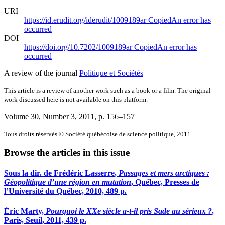
URI
https://id.erudit.org/iderudit/1009189ar
Copied
An error has
occurred
DOI
https://doi.org/10.7202/1009189ar
Copied
An error has
occurred
A review of the journal
Politique et Sociétés
This article is a review of another work such as a book or a film. The original
work discussed here is not available on this platform.
Volume 30, Number 3, 2011
, p. 156–157
Tous droits réservés © Société québécoise de science politique, 2011
Browse the articles in this issue
Sous la dir. de
Frédéric Lasserre
,
Passages et mers arctiques :
Géopolitique d’une région en mutation
, Québec, Presses de
l’Université du Québec, 2010, 489 p.
Éric Marty,
Pourquoi le XXe siècle a-t-il pris Sade au sérieux ?
,
Paris, Seuil, 2011, 439 p.