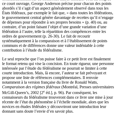
ce court ouvrage, George Anderson précise pour chacun des points
abordés s’il s’agit d’un aspect généralement observé dans tous les
États fédéraux, par exemple le fait que, « dans toutes les fédérations,
le gouvernement central génère davantage de recettes qu’il n’engage
de dépenses pour répondre à ses propres besoins » (p. 40) ou, au
contraire, d’un point faisant l’objet d’une grande variation d’une
fédération à l’autre, telle la répartition des compétences entre les
ordres de gouvernement (p. 26-30). Le fait de recourir
systématiquement à la comparaison et à l’établissement de points
communs et de différences donne une valeur indéniable à cette
contribution à l’étude du fédéralisme.
Le seul reproche que l’on puisse faire à ce petit livre est finalement
le format retenu qui vise la concision. En toute rigueur, une personne
intéressée par l’étude du fédéralisme ne pourrait se limiter à cette
courte introduction. Mais, là encore, l’auteur se fait prévoyant et
propose une liste de références complémentaires. Il renvoie
notamment à la version française du livre de Ronald Watts,
Comparaison des régimes fédéraux
(Montréal, Presses universitaires
e
McGill-Queen’s, 2002 [2
éd.], p. 96). Par conséquent, les
connaisseurs du fédéralisme trouveront dans ce livre une mise à jour
récente de l’état du phénomène à l’échelle mondiale, alors que les
novices en études fédérales y découvriront une introduction leur
donnant sans doute l’envie d’en savoir plus.