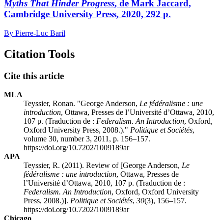
Myths That Hinder Progress
, de Mark Jaccard,
Cambridge University Press, 2020, 292 p.
By Pierre-Luc Baril
Citation Tools
Cite this article
MLA
Teyssier, Ronan. "
George Anderson
,
Le fédéralisme : une
introduction
, Ottawa, Presses de l’Université d’Ottawa, 2010,
107 p. (Traduction de :
Federalism. An Introduction
, Oxford,
Oxford University Press, 2008.)."
Politique et Sociétés
,
volume 30, number 3, 2011, p. 156–157.
https://doi.org/10.7202/1009189ar
APA
Teyssier, R. (2011). Review of [
George Anderson
,
Le
fédéralisme : une introduction
, Ottawa, Presses de
l’Université d’Ottawa, 2010, 107 p. (Traduction de :
Federalism. An Introduction
, Oxford, Oxford University
Press, 2008.)].
Politique et Sociétés
,
30
(3), 156–157.
https://doi.org/10.7202/1009189ar
Chicago