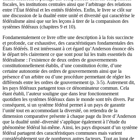
fiscales, les institutions centrales ainsi que l’arbitrage des relations
entre l’État fédéral et les entités fédérées. Enfin, le livre se clôt sur
une discussion de la dualité entre unité et diversité qui caractérise le
fédéralisme ainsi que sur les leçons à tirer de la comparaison des
systèmes fédéraux (chapitres 9 et 10).
Fondamentalement ce livre offre une description à la fois succincte
et profonde, car exhaustive, des caractéristiques fondamentales des
États fédérés. Il est intéressant à cet égard qu’Anderson énonce dès
le départ très clairement ce que sont pour lui les traits essentiels du
fédéralisme : l’existence de deux ordres de gouvernements
constitutionnellement établis, d’une constitution écrite, d’une
certaine autonomie des ordres de gouvernements ainsi que la
présence d’un arbitre ou d’une procédure permettant de régler les
différends entre les ordres de gouvernement (p. 3-5). Autrement dit,
les pays fédéraux partagent tous ce dénominateur commun. Cela
étant établi, l’auteur souligne que dans leur fonctionnement
quotidien les systèmes fédéraux dans le monde sont très divers. Par
conséquent, si un système fédéral permet à un pays de garantir
l’unité tout en accommodant la diversité, on retiendra de la
dimension comparative présente à chaque page du livre d’Anderson
que la dualité unité–diversité s’applique également à l’étude du
phénomène fédéral lui-même. Ainsi, les pays disposant d’un système
fédéral partagent des caractéristiques communes mais varient
considérablement sur de nombreux autres facteurs. Tout au long de