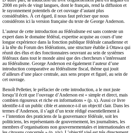
2008 en près de vingt langues, dont le français, rend la diffusion et
le rayonnement potentiels de cet ouvrage d’autant plus
considérables. À cet égard, il nous faut préciser que nous
considérons ici la version française du texte de George Anderson.
L’auteur de cette introduction au fédéralisme est sans conteste un
expert dans le domaine fédéral, expertise acquise au cours d’une
longue expérience dans la fonction publique fédérale canadienne et
à la tête du Forum des fédérations, une structure établie à Ottawa qui
réunit des élus et des fonctionnaires oeuvrant au sein de systèmes
fédéraux dans tout le monde ainsi que des chercheurs s’intéressant
au fédéralisme. George Anderson est également l’auteur d’une
introduction comparative au fédéralisme fiscal, thème qui jouit
d’ailleurs d’une place centrale, aux sens propre et figuré, au sein de
cet ouvrage.
Benoît Pelletier, le préfacier de cette introduction, a le mot juste
lorsqu’il écrit que l’ouvrage d’Anderson est « simple et direct, mais
combien rigoureux et riche en informations » (p. x). Aussi ce livre
identifie-t-il un public cible et annonce-t-il un objectif clair. Dans les
termes d’Anderson, il s’agit d’un texte rédigé essentiellement à
« l’intention des praticiens de la gouvernance fédérale, soit les
politiciens, les représentants de gouvernement, les journalistes, les
membres d’organisations non gouvernementales et internationales et
les citoyens concernés » (p. xiv). L’objectif visé est très directement