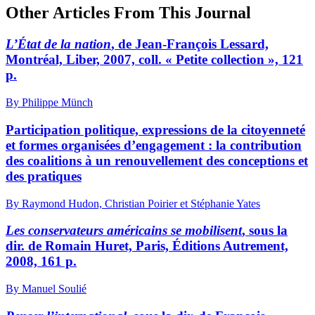
Other Articles From This Journal
L’État de la nation
, de Jean-François Lessard,
Montréal, Liber, 2007, coll. « Petite collection », 121
p.
By Philippe Münch
Participation politique, expressions de la citoyenneté
et formes organisées d’engagement : la contribution
des coalitions à un renouvellement des conceptions et
des pratiques
By Raymond Hudon, Christian Poirier et Stéphanie Yates
Les conservateurs américains se mobilisent
, sous la
dir. de Romain Huret, Paris, Éditions Autrement,
2008, 161 p.
By Manuel Soulié