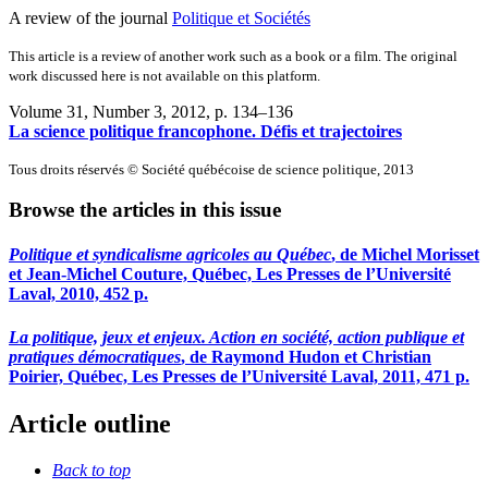
A review of the journal
Politique et Sociétés
This article is a review of another work such as a book or a film. The original
work discussed here is not available on this platform.
Volume 31, Number 3, 2012
, p. 134–136
La science politique francophone. Défis et trajectoires
Tous droits réservés © Société québécoise de science politique, 2013
Browse the articles in this issue
Politique et syndicalisme agricoles au Québec
, de Michel Morisset
et Jean-Michel Couture, Québec, Les Presses de l’Université
Laval, 2010, 452 p.
La politique, jeux et enjeux. Action en société, action publique et
pratiques démocratiques
, de Raymond Hudon et Christian
Poirier, Québec, Les Presses de l’Université Laval, 2011, 471 p.
Article outline
Back to top