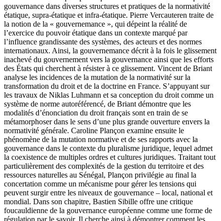
gouvernance dans diverses structures et pratiques de la normativité
étatique, supra-étatique et infra-étatique. Pierre Vercauteren traite de
la notion de la « gouvernemance », qui dépeint la réalité de
l’exercice du pouvoir étatique dans un contexte marqué par
l’influence grandissante des systèmes, des acteurs et des normes
internationaux. Ainsi, la gouvernemance décrit à la fois le glissement
inachevé du gouvernement vers la gouvernance ainsi que les efforts
des États qui cherchent à résister à ce glissement. Vincent de Briant
analyse les incidences de la mutation de la normativité sur la
transformation du droit et de la doctrine en France. S’appuyant sur
les travaux de Niklas Luhmann et sa conception du droit comme un
système de norme autoréférencé, de Briant démontre que les
modalités d’énonciation du droit français sont en train de se
métamorphoser dans le sens d’une plus grande ouverture envers la
normativité générale. Caroline Plançon examine ensuite le
phénomène de la mutation normative et de ses rapports avec la
gouvernance dans le contexte du pluralisme juridique, lequel admet
la coexistence de multiples ordres et cultures juridiques. Traitant tout
particulièrement des complexités de la gestion du territoire et des
ressources naturelles au Sénégal, Plançon privilégie au final la
concertation comme un mécanisme pour gérer les tensions qui
peuvent surgir entre les niveaux de gouvernance – local, national et
mondial. Dans son chapitre, Bastien Sibille offre une critique
foucauldienne de la gouvernance européenne comme une forme de
régulation par le savoir. Il cherche ainsi à démontrer comment les