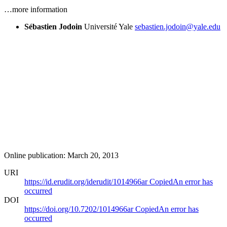
…more information
Sébastien Jodoin
Université Yale
sebastien.jodoin@yale.edu
Online publication: March 20, 2013
URI
https://id.erudit.org/iderudit/1014966ar
Copied
An error has
occurred
DOI
https://doi.org/10.7202/1014966ar
Copied
An error has
occurred