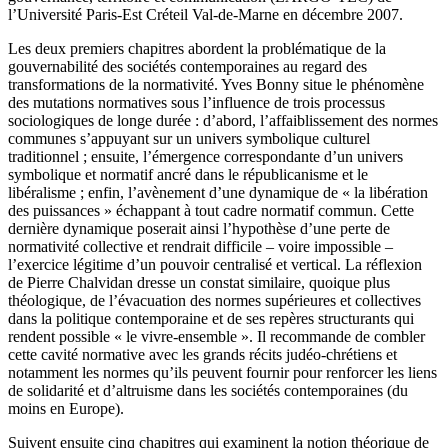
l’Université Paris-Est Créteil Val-de-Marne en décembre 2007.
Les deux premiers chapitres abordent la problématique de la
gouvernabilité des sociétés contemporaines au regard des
transformations de la normativité. Yves Bonny situe le phénomène
des mutations normatives sous l’influence de trois processus
sociologiques de longe durée : d’abord, l’affaiblissement des normes
communes s’appuyant sur un univers symbolique culturel
traditionnel ; ensuite, l’émergence correspondante d’un univers
symbolique et normatif ancré dans le républicanisme et le
libéralisme ; enfin, l’avènement d’une dynamique de « la libération
des puissances » échappant à tout cadre normatif commun. Cette
dernière dynamique poserait ainsi l’hypothèse d’une perte de
normativité collective et rendrait difficile – voire impossible –
l’exercice légitime d’un pouvoir centralisé et vertical. La réflexion
de Pierre Chalvidan dresse un constat similaire, quoique plus
théologique, de l’évacuation des normes supérieures et collectives
dans la politique contemporaine et de ses repères structurants qui
rendent possible « le vivre-ensemble ». Il recommande de combler
cette cavité normative avec les grands récits judéo-chrétiens et
notamment les normes qu’ils peuvent fournir pour renforcer les liens
de solidarité et d’altruisme dans les sociétés contemporaines (du
moins en Europe).
Suivent ensuite cinq chapitres qui examinent la notion théorique de