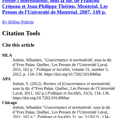
Penser l’international
, sous la dir. de François
Crépeau et Jean-Philippe Thérien, Montréal, Les
Presses de l’Université de Montréal, 2007, 149 p.
By Hélène Pellerin
Citation Tools
Cite this article
MLA
Jodoin, Sébastien. "
Gouvernance et normativité,
sous la dir.
d’Yves Palau. Québec, Les Presses de l’Université Laval,
2011, 162 p."
Politique et Sociétés
, volume 31, number 3,
2012, p. 134–136. https://doi.org/10.7202/1014966ar
APA
Jodoin, S. (2012). Review of [
Gouvernance et normativité,
sous la dir. d’Yves Palau. Québec, Les Presses de l’Université
Laval, 2011, 162 p.]
Politique et Sociétés
,
31
(3), 134–136.
https://doi.org/10.7202/1014966ar
Chicago
Jodoin, Sébastien "
Gouvernance et normativité,
sous la dir.
d’Yves Palau. Québec, Les Presses de l’Université Laval,
2011, 162 p.".
Politique et Sociétés
31, no. 3 (2012) : 134–