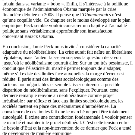
urbain dans sa variante « bobo ». Enfin, il s’intéresse à la politique
économique de l’administration Obama marquée par la crise
financière débutée en 2008. Il pense que l’
Obamanomics
n’est
qu’une coquille vide. Ce chapitre est le moins développé sur le plan
empirique. Peck semble vouloir consacrer un chapitre à l’actualité
politique sans véritablement approfondir son insatisfaction
concernant Barack Obama.
En conclusion, Jamie Peck nous invite à considérer la capacité
adaptative du néolibéralisme. La crise aurait fait naître un libéralisme
régulateur, mais l’auteur laisse en suspens la question de savoir
jusqu’où le néolibéralisme pourrait aller. Sur un ton très pessimiste, il
conclut que l’élasticité du marché permet toujours de s’adapter,
même s’il existe des limites face auxquelles la marge d’erreur est
réduite. Il parle ainsi des limites socioécologiques comme des
facteurs non négociables et semble laisser entrevoir la possible
disparition du néolibéralisme, sans l’expliquer. Pourtant, cette
dernière remarque renvoie au néolibéralisme comme projet
irréalisable : par réflexe et face aux limites socioécologiques, les
sociétés mettent en place des mécanismes d’autodéfense. La
conscience de ces limites fait que le marché ne peut être totalement
autorégulé. Il existe une contradiction fondamentale à vouloir penser
le marché et maintenir le projet néolibéral. C’est cette tension entre
le besoin d’État et la non-intervention de ce dernier que Peck a tenté
de développer de manière empirique.