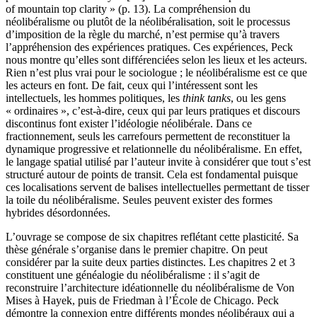
of mountain top clarity » (p. 13). La compréhension du
néolibéralisme ou plutôt de la néolibéralisation, soit le processus
d’imposition de la règle du marché, n’est permise qu’à travers
l’appréhension des expériences pratiques. Ces expériences, Peck
nous montre qu’elles sont différenciées selon les lieux et les acteurs.
Rien n’est plus vrai pour le sociologue ; le néolibéralisme est ce que
les acteurs en font. De fait, ceux qui l’intéressent sont les
intellectuels, les hommes politiques, les
think tanks
, ou les gens
« ordinaires », c’est-à-dire, ceux qui par leurs pratiques et discours
discontinus font exister l’idéologie néolibérale. Dans ce
fractionnement, seuls les carrefours permettent de reconstituer la
dynamique progressive et relationnelle du néolibéralisme. En effet,
le langage spatial utilisé par l’auteur invite à considérer que tout s’est
structuré autour de points de transit. Cela est fondamental puisque
ces localisations servent de balises intellectuelles permettant de tisser
la toile du néolibéralisme. Seules peuvent exister des formes
hybrides désordonnées.
L’ouvrage se compose de six chapitres reflétant cette plasticité. Sa
thèse générale s’organise dans le premier chapitre. On peut
considérer par la suite deux parties distinctes. Les chapitres 2 et 3
constituent une généalogie du néolibéralisme : il s’agit de
reconstruire l’architecture idéationnelle du néolibéralisme de Von
Mises à Hayek, puis de Friedman à l’École de Chicago. Peck
démontre la connexion entre différents mondes néolibéraux qui a