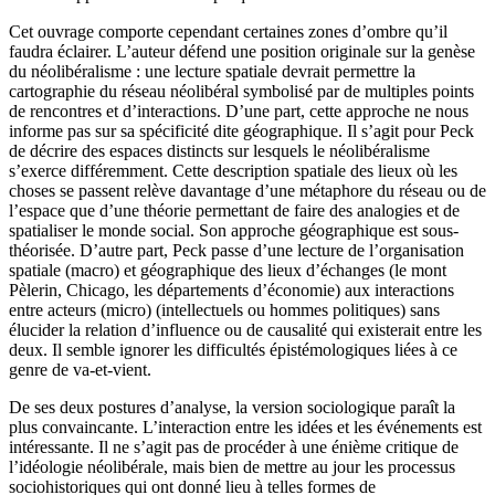
Cet ouvrage comporte cependant certaines zones d’ombre qu’il
faudra éclairer. L’auteur défend une position originale sur la genèse
du néolibéralisme : une lecture spatiale devrait permettre la
cartographie du réseau néolibéral symbolisé par de multiples points
de rencontres et d’interactions. D’une part, cette approche ne nous
informe pas sur sa spécificité dite géographique. Il s’agit pour Peck
de décrire des espaces distincts sur lesquels le néolibéralisme
s’exerce différemment. Cette description spatiale des lieux où les
choses se passent relève davantage d’une métaphore du réseau ou de
l’espace que d’une théorie permettant de faire des analogies et de
spatialiser le monde social. Son approche géographique est sous-
théorisée. D’autre part, Peck passe d’une lecture de l’organisation
spatiale (macro) et géographique des lieux d’échanges (le mont
Pèlerin, Chicago, les départements d’économie) aux interactions
entre acteurs (micro) (intellectuels ou hommes politiques) sans
élucider la relation d’influence ou de causalité qui existerait entre les
deux. Il semble ignorer les difficultés épistémologiques liées à ce
genre de va-et-vient.
De ses deux postures d’analyse, la version sociologique paraît la
plus convaincante. L’interaction entre les idées et les événements est
intéressante. Il ne s’agit pas de procéder à une énième critique de
l’idéologie néolibérale, mais bien de mettre au jour les processus
sociohistoriques qui ont donné lieu à telles formes de