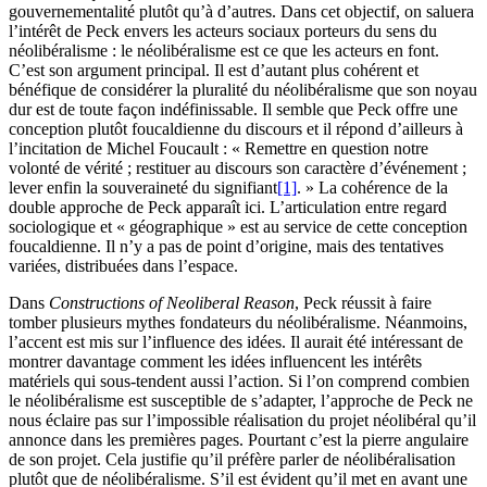
gouvernementalité plutôt qu’à d’autres. Dans cet objectif, on saluera
l’intérêt de Peck envers les acteurs sociaux porteurs du sens du
néolibéralisme : le néolibéralisme est ce que les acteurs en font.
C’est son argument principal. Il est d’autant plus cohérent et
bénéfique de considérer la pluralité du néolibéralisme que son noyau
dur est de toute façon indéfinissable. Il semble que Peck offre une
conception plutôt foucaldienne du discours et il répond d’ailleurs à
l’incitation de Michel Foucault : « Remettre en question notre
volonté de vérité ; restituer au discours son caractère d’événement ;
lever enfin la souveraineté du signifiant
[1]
. » La cohérence de la
double approche de Peck apparaît ici. L’articulation entre regard
sociologique et « géographique » est au service de cette conception
foucaldienne. Il n’y a pas de point d’origine, mais des tentatives
variées, distribuées dans l’espace.
Dans
Constructions of Neoliberal Reason
, Peck réussit à faire
tomber plusieurs mythes fondateurs du néolibéralisme. Néanmoins,
l’accent est mis sur l’influence des idées. Il aurait été intéressant de
montrer davantage comment les idées influencent les intérêts
matériels qui sous-tendent aussi l’action. Si l’on comprend combien
le néolibéralisme est susceptible de s’adapter, l’approche de Peck ne
nous éclaire pas sur l’impossible réalisation du projet néolibéral qu’il
annonce dans les premières pages. Pourtant c’est la pierre angulaire
de son projet. Cela justifie qu’il préfère parler de néolibéralisation
plutôt que de néolibéralisme. S’il est évident qu’il met en avant une