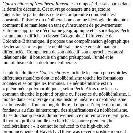
Constructions of Neoliberal Reason
est composé d’essais parus dans
la dernière décennie. Cet ouvrage consacre une trajectoire
intellectuelle particulière, celle de comprendre comment s’est
construite l’histoire du néolibéralisme comme idéologie dominante et
comment il se manifeste en tant qu’instrument de gouvernement.
Entre une approche d’économie géographique et la sociologie, Peck
est un auteur difficile à classer. Géographe à l’Université de
Colombie-Britannique, il propose une compréhension géographique
des terrains sur lesquels le néolibéralisme s’exerce de manière
différenciée. Compte tenu de son objectif, son approche est aussi
idéationnelle : il bouscule un grand présupposé, l’unité et le
monolithisme de la doctrine néolibérale.
Le pluriel du titre «
Constructions
» incite le lecteur à percevoir les
différentes manières dont le néolibéralisme touche les formations
sociales et selon quelles formules. Le néolibéralisme est un
« phénomène polymorphique », selon Peck. Alors que le sens
commun cherche le point d’origine ou l’essence du néolibéralisme, il
montre dans cet ouvrage qu’
une
histoire linéaire du néolibéralisme
est impossible. Tout au long du livre, il oppose l’utopie du moment
fondateur au flux ininterrompu des significations du néolibéralisme.
Il use du champ lexical du mouvement, ce qui renforce ce parti pris.
Il montre qu’il est inutile de chercher la source première du
néolibéralisme : « it cannot be reduced to the high-church
pronouncements of Hayek […] there was never a pristine moment