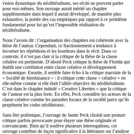
vision dynamique du néolibéralisme, ses récits ne peuvent parler
pour eux-mêmes. Son ouvrage aurait mérité un chapitre
supplémentaire dans lequel il aurait développé, de manière plus
exhaustive, la portée des cas empiriques par rapport à ce problème
fondamental pour lui qu’est l’impossible réalisation du
néolibéralisme.
Nous l’avons dit : l’organisation des chapitres est cohérente avec la
thèse de l’auteur. Cependant, ce fractionnement a tendance à
favoriser les répétitions et les lourdeurs dans le récit. Dans ce
contexte, il n’est pas clair si la critique de la thèse de la classe
créative est pertinente. D’abord Peck critique la thèse de Florida qui
établit une corrélation entre classe créative et développement
économique. Ensuite, il semble faire écho à la critique marxiste de la
« Société de bienfaisance » : il critique cette classe « créative » en
elle-même comme si elle était l’alliée objective du néolibéralisme.
C’est dans le chapitre intitulé « Creative Liberties » que la critique
de l’auteur est la plus forte. En effet, Peck considère les acteurs de la
classe créative comme les parasites locaux de la société parce qu’ils
perpétuent les codes néolibéraux.
Sans être polémique, l’ouvrage de Jamie Peck choisit une posture
critique parfois provocante pour étayer une thèse originale et
convaincante. Bien qu’il soulève plusieurs interrogations, cet
ouvrage contribue de façon significative à la littérature sur l’analyse