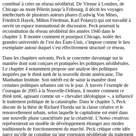
contribué à créer un réseau néolibéral. De Vienne à Londres, de
Chicago au mont Pèlerin jusqu’à Fribourg, il décrit les voyages
intellectuels de plusieurs auteurs phares (Ludwig Von Mises,
Friedrich Hayek, Milton Friedman, Karl Polanyi) qui ont travaillé à
ouvrir un espace transnational de discussion. Peck poursuit la
reconstitution du réseau néolibéral des années 1940 dans le
chapitre 3. Il montre comment et pourquoi Chicago, isolée des
grandes universités de l’est des États-Unis, s’impose comme le lieu
exemplaire autour duquel s’est effectivement structuré ce réseau.
Dans les chapitres suivants, Peck se concentre davantage sur la
manière dont sont conçues et pratiquées les politiques néolibérales.
Le chapitre 4 notamment propose une analyse des politiques
inspirées par le
think tank
de la nouvelle droite américaine, The
Manhattan Institute. Son intérêt est de saisir la manière dont
certaines politiques urbaines ont vu le jour. À travers l’exemple de
l’ouragan de 2005 à la Nouvelle-Orléans, il montre comment ce
think tank,
agissant comme un « chevalier idéologique », a influencé
le traitement politique de la catastrophe. Dans le chapitre 5, Peck
discute de la thèse de Richard Florida sur la classe créative et le
renouvellement urbain, selon laquelle le capitalisme est entré dans
une nouvelle phase caractérisée par la créativité. L’
homo creativus
représenterait un modèle de développement étranger aux modes
traditionnels de fonctionnement du marché. Peck critique cette idée
parce qu’elle ne constitue qu’une extension néolibérale du traitement