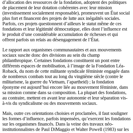
d’allocation des ressources de la fondation, adoptent des politiques
de placement de leur dotation cohérentes avec leur mission
(investissement socialement responsable), promeuvent un État social
plus fort et financent des projets de lutte aux inégalités sociales.
Parfois, ces projets questionnent d’ailleurs le statut même de ces
fondations et leur légitimité démocratique, elles dont l’influence est
le produit d’une considérable accumulation de richesses et qui
offrent parfois un relais au désengagement de l’État.
Le rapport aux organismes communautaires et aux mouvements
sociaux suscite donc des divisions au sein du champ
philanthropique. Certaines fondations constituent un pont entre
différents espaces de mobilisation, à l’image de la Fondation Léa-
Roback, du nom de cette militante syndicale féministe engagée dans
de nombreux combats tout au long du vingtième siècle (contre le
militarisme, la guerre du Vietnam, l’apartheid) ; la fondation
éponyme est aujourd’hui encore liée au mouvement féministe, dans
sa mission comme dans sa composition. La plupart des fondations,
au contraire, mettent en avant leur autonomie et leur séparation vis-
à-vis du syndicalisme ou des mouvements sociaux.
Mais, outre ces orientations choisies et proclamées, il faut souligner
les formes d’influence, parfois impensées, qu’exercent les fondations
sur les organismes financés. Dans la veine des travaux néo-
institutionnalistes de Paul DiMaggio et Walter Powell (1983) sur les