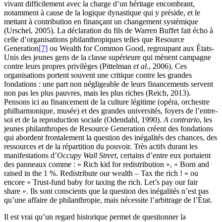
vivant difficilement avec la charge d’un héritage encombrant,
notamment à cause de la logique dynastique qui y préside, et le
mettant à contribution en finançant un changement systémique
(Urschel, 2005). La déclaration du fils de Warren Buffet fait écho à
celle d’organisations philanthropiques telles que Resource
Generation
[7]
ou Wealth for Common Good, regroupant aux États-
Unis des jeunes gens de la classe supérieure qui mènent campagne
contre leurs propres privilèges (Pittelman
et al.
, 2006). Ces
organisations portent souvent une critique contre les grandes
fondations : une part non négligeable de leurs financements servent
non pas les plus pauvres, mais les plus riches (Reich, 2013).
Pensons ici au financement de la culture légitime (opéra, orchestre
philharmonique, musée) et des grandes universités, foyers de l’entre-
soi et de la reproduction sociale (Odendahl, 1990).
A contrario
, les
jeunes philanthropes de Resource Generation créent des fondations
qui abordent frontalement la question des inégalités des chances, des
ressources et de la répartition du pouvoir. Très actifs durant les
manifestations d’
Occupy Wall Street
, certains d’entre eux portaient
des panneaux comme : « Rich kid for redistribution », « Born and
raised in the 1 %. Redistribute our wealth – Tax the rich ! » ou
encore « Trust-fund baby for taxing the rich. Let’s pay our fair
share ». Ils sont conscients que la question des inégalités n’est pas
qu’une affaire de philanthropie, mais nécessite l’arbitrage de l’État.
Il est vrai qu’un regard historique permet de questionner la