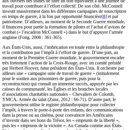
aux ouvriers des usines de faire un don équivalent à une journée de
travail pour contribuer à l’effort collectif. De son côté, McConnell
investit massivement dans les différentes campagnes de souscription
en temps de guerre, à la fois par opportunité financière
[8]
et par
patriotisme. D’ailleurs, au moment de la Seconde Guerre mondiale,
il financera pour partie la formation de pilotes et l’achat d’avions de
combat (« l’escadron McConnell ») dans le but d’appuyer l’armée
anglaise (Fong, 2008 : 361-365).
Aux États-Unis, aussi, l’imbrication est totale entre la philanthropie
et la contribution par l’impôt à l’effort de guerre. D’une part, au
moment de la Première Guerre mondiale, le gouvernement encadre
très fortement l’action de la Croix-Rouge, avec un comité présidé
par Herbert Hoover, futur président des États-Unis. Il orchestre par
ailleurs une « campagne unie de travail de guerre » (initialement
pour le soutien aux prisonniers de guerre, puis pour la
reconstruction) qui connaît un immense succès, appuyée par les
caisses de communauté, les Églises et les branches locales
d’associations charitables nationales – Chevaliers de Colomb,
YMCA, Armée du salut (Zunz, 2012 : 66-71). D’autre part, le
gouvernement utilise le registre philanthropique pour collecter
l’impôt, à travers le porte-à-porte des enfants, des communications
dans la presse ou au cinéma, pour convaincre les Américains
d’investir dans ses bons du Trésor, les « emprunts de la liberté »,
puis les « emprunts de la victoire ». Au Canada comme aux États-