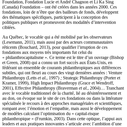
Foundation, Fondation Lucie et André Chagnon et Li Ka Sing
(Canada) Foundation – ont été créées dans les années 2000. Ces
fondations, loin de n’être que des bailleurs de fonds, développent
des thématiques spécifiques, participent à la conception des
politiques publiques et promeuvent des modalités d’intervention
ciblées.
Au Québec, le vocable qui a été mobilisé par les observateurs
(Lesemann, 2011), mais aussi par des acteurs communautaires
réticents (Bouchard, 2013), pour qualifier l’irruption de ces
fondations aux moyens très importants fut celui du
« philanthrocapitalisme ». Ce terme est le titre d’un ouvrage (Bishop
et Green, 2008) qui a connu un fort succès aux États-Unis, en
fédérant un ensemble de courants philanthropiques aux différences
subtiles, qui ont fleuri au cours des vingt dernières années : Venture
Philanthropy (Letts
et al.
, 1997)
;
Strategic Philanthropy (Porter et
Kramer, 1999), High Impact Philanthropy (Grace et Wendroff,
2001), Effective Philanthropy (Braverman
et al.
, 2004)… Tranchant
avec le vocable traditionnel de la charité, lié au désintéressement et
au don, on évoque sur le site de ces fondations ou dans la littérature
spécialisée le recours à des approches managériales et scientifiques,
rompant avec l’émotion et l’empathie, mais aussi le développement
de modèles calculant l’optimisation du « capital-risque
philanthropique » (Frumkin, 2003). Dans cette optique, l’appui aux
leaders et aux pratiques innovantes s’articule avec l’ambition d’une