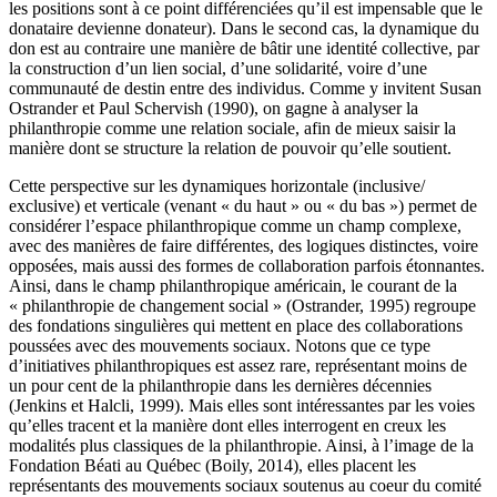
les positions sont à ce point différenciées qu’il est impensable que le
donataire devienne donateur). Dans le second cas, la dynamique du
don est au contraire une manière de bâtir une identité collective, par
la construction d’un lien social, d’une solidarité, voire d’une
communauté de destin entre des individus. Comme y invitent Susan
Ostrander et Paul Schervish (1990), on gagne à analyser la
philanthropie comme une relation sociale, afin de mieux saisir la
manière dont se structure la relation de pouvoir qu’elle soutient.
Cette perspective sur les dynamiques horizontale (inclusive/
exclusive) et verticale (venant « du haut » ou « du bas ») permet de
considérer l’espace philanthropique comme un champ complexe,
avec des manières de faire différentes, des logiques distinctes, voire
opposées, mais aussi des formes de collaboration parfois étonnantes.
Ainsi, dans le champ philanthropique américain, le courant de la
« philanthropie de changement social » (Ostrander, 1995) regroupe
des fondations singulières qui mettent en place des collaborations
poussées avec des mouvements sociaux. Notons que ce type
d’initiatives philanthropiques est assez rare, représentant moins de
un pour cent de la philanthropie dans les dernières décennies
(Jenkins et Halcli, 1999). Mais elles sont intéressantes par les voies
qu’elles tracent et la manière dont elles interrogent en creux les
modalités plus classiques de la philanthropie. Ainsi, à l’image de la
Fondation Béati au Québec (Boily, 2014), elles placent les
représentants des mouvements sociaux soutenus au coeur du comité