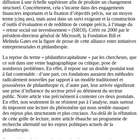
diffusion à une échelle supérieure afin de produire un changement
structurel. Concrètement, cela s’incarne dans des engagements
financiers importants et la fixation d’objectifs précis, sur un moyen
terme (cinq ans), mais aussi dans un suivi exigeant et la construction
d’outils d’évaluation et de reddition de compte précis, à l’image du
« retour social sur investissement » (SROI). Créée en 2000 par le
président-directeur général de Microsoft, la Fondation Bill et
Melinda Gates est la figure de proue de cette alliance entre initiatives
entrepreneuriales et philanthropie.
La reprise du terme « philanthrocapitalisme » par les chercheurs, que
ce soit dans une veine hagiographique ou critique, pose de
nombreux problèmes. En effet, il repose sur un double postulat tout
à fait contestable : d’une part, ces fondations auraient des méthodes
radicalement nouvelles par rapport à un modèle traditionnel et
poussiéreux de philanthropie et, d’autre part, leur arrivée signifierait
une prise d’influence du secteur privé au détriment du secteur
public. Notre article vise précisément à contester ces deux postulats.
En effet, non seulement ils ne résistent pas à l’analyse, mais surtout
ils imposent une lecture du phénomène qui nous semble masquer
des enjeux plus structurants et plus cruciaux. Au-delà de la réfutation
de cette grille de lecture, notre article ébauche un programme de
recherche alternatif sur les enjeux politiques actuels de la
philanthropie.