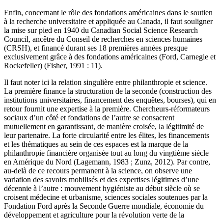
Enfin, concernant le rôle des fondations américaines dans le soutien
à la recherche universitaire et appliquée au Canada, il faut souligner
la mise sur pied en 1940 du Canadian Social Science Research
Council, ancêtre du Conseil de recherches en sciences humaines
(CRSH), et financé durant ses 18 premières années presque
exclusivement grâce à des fondations américaines (Ford, Carnegie et
Rockefeller) (Fisher, 1991 : 11).
Il faut noter ici la relation singulière entre philanthropie et science.
La première finance la structuration de la seconde (construction des
institutions universitaires, financement des enquêtes, bourses), qui en
retour fournit une expertise à la première. Chercheurs-réformateurs
sociaux d’un côté et fondations de l’autre se consacrent
mutuellement en garantissant, de manière croisée, la légitimité de
leur partenaire. La forte circularité entre les élites, les financements
et les thématiques au sein de ces espaces est la marque de la
philanthropie financière organisée tout au long du vingtième siècle
en Amérique du Nord (Lagemann, 1983 ; Zunz, 2012). Par contre,
au-delà de ce recours permanent à la science, on observe une
variation des savoirs mobilisés et des expertises légitimes d’une
décennie à l’autre : mouvement hygiéniste au début siècle où se
croisent médecine et urbanisme, sciences sociales soutenues par la
Fondation Ford après la Seconde Guerre mondiale, économie du
développement et agriculture pour la révolution verte de la