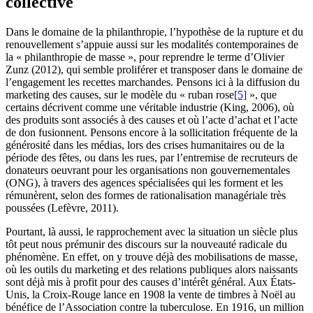
collective
Dans le domaine de la philanthropie, l’hypothèse de la rupture et du
renouvellement s’appuie aussi sur les modalités contemporaines de
la « philanthropie de masse », pour reprendre le terme d’Olivier
Zunz (2012), qui semble proliférer et transposer dans le domaine de
l’engagement les recettes marchandes. Pensons ici à la diffusion du
marketing des causes, sur le modèle du « ruban rose
[5]
», que
certains décrivent comme une véritable industrie (King, 2006), où
des produits sont associés à des causes et où l’acte d’achat et l’acte
de don fusionnent. Pensons encore à la sollicitation fréquente de la
générosité dans les médias, lors des crises humanitaires ou de la
période des fêtes, ou dans les rues, par l’entremise de recruteurs de
donateurs oeuvrant pour les organisations non gouvernementales
(ONG), à travers des agences spécialisées qui les forment et les
rémunèrent, selon des formes de rationalisation managériale très
poussées (Lefèvre, 2011).
Pourtant, là aussi, le rapprochement avec la situation un siècle plus
tôt peut nous prémunir des discours sur la nouveauté radicale du
phénomène. En effet, on y trouve déjà des mobilisations de masse,
où les outils du marketing et des relations publiques alors naissants
sont déjà mis à profit pour des causes d’intérêt général. Aux États-
Unis, la Croix-Rouge lance en 1908 la vente de timbres à Noël au
bénéfice de l’Association contre la tuberculose. En 1916, un million