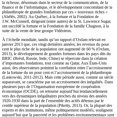
la richesse, désormais dans le secteur de la communication, de la
finance et de l’informatique, et le développement concomitant de la
philanthropie de grandes fondations par ces « nouveaux riches »
(Abélès, 2002). Au Québec, à la fortune et la Fondation de
J.W. McConnell, dirigeant (entre autres) de la St. Lawrence Sugar,
ont succédé la fortune et la Fondation de la famille Chagnon, à la
suite de la vente de leur groupe Vidéotron.
À l’échelle mondiale, tandis qu’un rapport d’Oxfam relevait en
janvier 2013 que, ces vingt dernières années, les revenus du pour
cent le plus riche de la population ont augmenté de 60 % (Oxfam,
2013), le développement de grandes fortunes dans les pays dits du
BRIC (Brésil, Russie, Inde, Chine) se répercute dans la création
d’importantes fondations, tout comme au Qatar. Aux États-Unis
aussi, des observateurs pointent la corrélation entre l’accroissement
de la fortune du un pour cent et l’accroissement de la philanthropie
(Laskowski, 2011-2012). Mais cette période aussi, comme un siècle
auparavant, se caractérise par un accroissement des inégalités. Dans
plusieurs pays de l’Organisation européenne de coopération
économique (OCDE), on retourne aujourd’hui tendanciellement
vers des dynamiques inégalitaires proches du niveau des années
1920-1930 dans la part de l’ensemble des actifs détenus par le
centile supérieur de la population (Piketty, 2013). Or, la plupart des
experts et des institutions, même politiquement modérés, soulignent
aujourd’hui que la pauvreté et les problèmes environnementaux sont