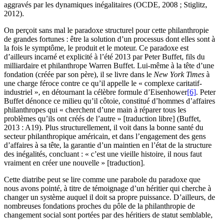
aggravés par les dynamiques inégalitaires (OCDE, 2008 ; Stiglitz,
2012).
On perçoit sans mal le paradoxe structurel pour cette philanthropie
de grandes fortunes : être la solution d’un processus dont elles sont à
la fois le symptôme, le produit et le moteur. Ce paradoxe est
d’ailleurs incarné et explicité à l’été 2013 par Peter Buffet, fils du
milliardaire et philanthrope Warren Buffet. Lui-même à la tête d’une
fondation (créée par son père), il se livre dans le
New York Times
à
une charge féroce contre ce qu’il appelle le « complexe caritatif-
industriel », en détournant la célèbre formule d’Eisenhower
[6]
. Peter
Buffet dénonce ce milieu qu’il côtoie, constitué d’hommes d’affaires
philanthropes qui « cherchent d’une main à réparer tous les
problèmes qu’ils ont créés de l’autre » [traduction libre] (Buffet,
2013 : A19). Plus structurellement, il voit dans la bonne santé du
secteur philanthropique américain, et dans l’engagement des gens
d’affaires à sa tête, la garantie d’un maintien en l’état de la structure
des inégalités, concluant : « c’est une vieille histoire, il nous faut
vraiment en créer une nouvelle » [traduction].
Cette diatribe peut se lire comme une parabole du paradoxe que
nous avons pointé, à titre de témoignage d’un héritier qui cherche à
changer un système auquel il doit sa propre puissance. D’ailleurs, de
nombreuses fondations proches du pôle de la philanthropie de
changement social sont portées par des héritiers de statut semblable,