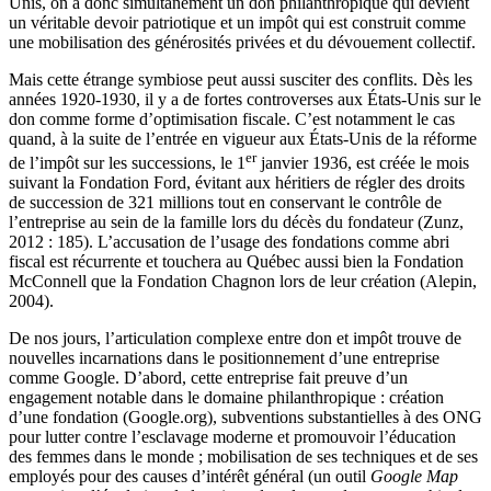
Unis, on a donc simultanément un don philanthropique qui devient
un véritable devoir patriotique et un impôt qui est construit comme
une mobilisation des générosités privées et du dévouement collectif.
Mais cette étrange symbiose peut aussi susciter des conflits. Dès les
années 1920-1930, il y a de fortes controverses aux États-Unis sur le
don comme forme d’optimisation fiscale. C’est notamment le cas
quand, à la suite de l’entrée en vigueur aux États-Unis de la réforme
er
de l’impôt sur les successions, le 1
janvier 1936, est créée le mois
suivant la Fondation Ford, évitant aux héritiers de régler des droits
de succession de 321 millions tout en conservant le contrôle de
l’entreprise au sein de la famille lors du décès du fondateur (Zunz,
2012 : 185). L’accusation de l’usage des fondations comme abri
fiscal est récurrente et touchera au Québec aussi bien la Fondation
McConnell que la Fondation Chagnon lors de leur création (Alepin,
2004).
De nos jours, l’articulation complexe entre don et impôt trouve de
nouvelles incarnations dans le positionnement d’une entreprise
comme Google. D’abord, cette entreprise fait preuve d’un
engagement notable dans le domaine philanthropique : création
d’une fondation (Google.org), subventions substantielles à des ONG
pour lutter contre l’esclavage moderne et promouvoir l’éducation
des femmes dans le monde ; mobilisation de ses techniques et de ses
employés pour des causes d’intérêt général (un outil
Google Map