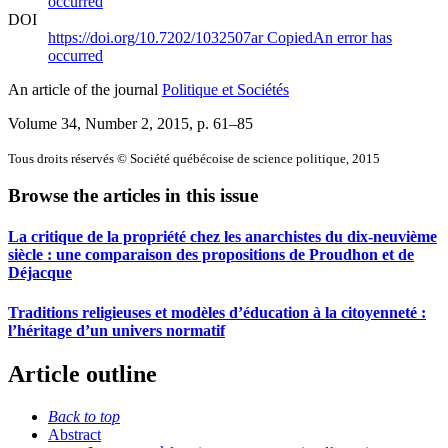
occurred
DOI
https://doi.org/10.7202/1032507ar
Copied
An error has
occurred
An article of the journal
Politique et Sociétés
Volume 34, Number 2, 2015
, p. 61–85
Tous droits réservés © Société québécoise de science politique, 2015
Browse the articles in this issue
La critique de la propriété chez les anarchistes du dix-neuvième
siècle : une comparaison des propositions de Proudhon et de
Déjacque
Traditions religieuses et modèles d’éducation à la citoyenneté :
l’héritage d’un univers normatif
Article outline
Back to top
Abstract