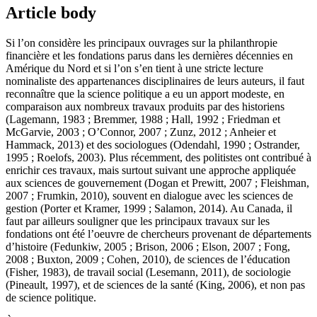
Article body
Si l’on considère les principaux ouvrages sur la philanthropie
financière et les fondations parus dans les dernières décennies en
Amérique du Nord et si l’on s’en tient à une stricte lecture
nominaliste des appartenances disciplinaires de leurs auteurs, il faut
reconnaître que la science politique a eu un apport modeste, en
comparaison aux nombreux travaux produits par des historiens
(Lagemann, 1983 ; Bremmer, 1988 ; Hall, 1992 ; Friedman et
McGarvie, 2003 ; O’Connor, 2007 ; Zunz, 2012 ; Anheier et
Hammack, 2013) et des sociologues (Odendahl, 1990 ; Ostrander,
1995 ; Roelofs, 2003). Plus récemment, des politistes ont contribué à
enrichir ces travaux, mais surtout suivant une approche appliquée
aux sciences de gouvernement (Dogan et Prewitt, 2007 ; Fleishman,
2007 ; Frumkin, 2010), souvent en dialogue avec les sciences de
gestion (Porter et Kramer, 1999 ; Salamon, 2014). Au Canada, il
faut par ailleurs souligner que les principaux travaux sur les
fondations ont été l’oeuvre de chercheurs provenant de départements
d’histoire (Fedunkiw, 2005 ; Brison, 2006 ; Elson, 2007 ; Fong,
2008 ; Buxton, 2009 ; Cohen, 2010), de sciences de l’éducation
(Fisher, 1983), de travail social (Lesemann, 2011), de sociologie
(Pineault, 1997), et de sciences de la santé (King, 2006), et non pas
de science politique.