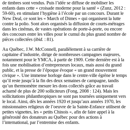
de timbres sont vendus. Puis l’idée se diffuse de mobiliser les
enfants dans cette « croisade moderne pour la santé » (Zunz, 2012 :
59-60), en stimulant l’hygiène à l’école par un concours. Durant le
New Deal, ce sont les « March of Dimes » qui organisent la lutte
contre la polio. Sont alors organisés la diffusion de courts-métrages
dans les cinémas, de vastes opérations de porte-à-porte, ou encore
des concours entre les villes pour le cumul du plus grand nombre de
pièces collectées (
ibid.
: 81).
Au Québec, J.W. McConnell, parallèlement à sa carrière de
capitaine d’industrie, dirige de nombreuses campagnes majeures,
notamment pour le YMCA, à partir de 1909. Cette dernière est à la
fois une mobilisation d’entrepreneurs locaux, mais aussi du grand
public, et la presse de l’époque évoque « un grand mouvement
civique ». Une immense horloge dans le centre-ville égrène le temps
qu’il reste jusqu’à la fin des deux semaines de campagne, tandis
qu’un thermomètre mesure les dons collectés grâce au travail
acharné de plus de 200 solliciteurs (Fong, 2008 : 124). Mais les
sollicitations philanthropiques ne sont pas tournées uniquement vers
le local. Ainsi, dès les années 1920 et jusqu’aux années 1970, les
missionnaires religieux de l’oeuvre de la Sainte-Enfance utilisent de
petites vignettes, les « petits Chinois », afin de faire appel à la
générosité des donateurs au Québec pour des actions à
l’international, par l’entremise des enfants.