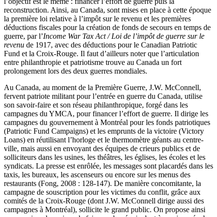
l’objectif est le même : financer l’effort de guerre puis la
reconstruction. Ainsi, au Canada, sont mises en place à cette époque
la première loi relative à l’impôt sur le revenu et les premières
déductions fiscales pour la création de fonds de secours en temps de
guerre, par l’
Income War Tax Act / Loi de l’impôt de guerre sur le
revenu
de 1917, avec des déductions pour le Canadian Patriotic
Fund et la Croix-Rouge. Il faut d’ailleurs noter que l’articulation
entre philanthropie et patriotisme trouve au Canada un fort
prolongement lors des deux guerres mondiales.
Au Canada, au moment de la Première Guerre, J.W. McConnell,
fervent patriote militant pour l’entrée en guerre du Canada, utilise
son savoir-faire et son réseau philanthropique, forgé dans les
campagnes du YMCA, pour financer l’effort de guerre. Il dirige les
campagnes du gouvernement à Montréal pour les fonds patriotiques
(Patriotic Fund Campaigns) et les emprunts de la victoire (Victory
Loans) en réutilisant l’horloge et le thermomètre géants au centre-
ville, mais aussi en envoyant des équipes de crieurs publics et de
solliciteurs dans les usines, les théâtres, les églises, les écoles et les
syndicats. La presse est enrôlée, les messages sont placardés dans les
taxis, les bureaux, les ascenseurs ou encore sur les menus des
restaurants (Fong, 2008 : 128-147). De manière concomitante, la
campagne de souscription pour les victimes du conflit, grâce aux
comités de la Croix-Rouge (dont J.W. McConnell dirige aussi des
campagnes à Montréal), sollicite le grand public. On propose ainsi