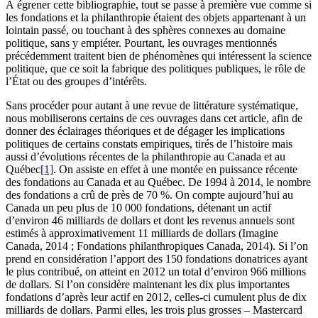
À égrener cette bibliographie, tout se passe à première vue comme si
les fondations et la philanthropie étaient des objets appartenant à un
lointain passé, ou touchant à des sphères connexes au domaine
politique, sans y empiéter. Pourtant, les ouvrages mentionnés
précédemment traitent bien de phénomènes qui intéressent la science
politique, que ce soit la fabrique des politiques publiques, le rôle de
l’État ou des groupes d’intérêts.
Sans procéder pour autant à une revue de littérature systématique,
nous mobiliserons certains de ces ouvrages dans cet article, afin de
donner des éclairages théoriques et de dégager les implications
politiques de certains constats empiriques, tirés de l’histoire mais
aussi d’évolutions récentes de la philanthropie au Canada et au
Québec
[1]
. On assiste en effet à une montée en puissance récente
des fondations au Canada et au Québec. De 1994 à 2014, le nombre
des fondations a crû de près de 70 %. On compte aujourd’hui au
Canada un peu plus de 10 000 fondations, détenant un actif
d’environ 46 milliards de dollars et dont les revenus annuels sont
estimés à approximativement 11 milliards de dollars (Imagine
Canada, 2014 ; Fondations philanthropiques Canada, 2014). Si l’on
prend en considération l’apport des 150 fondations donatrices ayant
le plus contribué, on atteint en 2012 un total d’environ 966 millions
de dollars. Si l’on considère maintenant les dix plus importantes
fondations d’après leur actif en 2012, celles-ci cumulent plus de dix
milliards de dollars. Parmi elles, les trois plus grosses – Mastercard