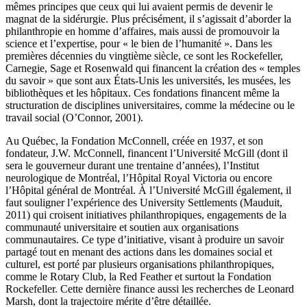
mêmes principes que ceux qui lui avaient permis de devenir le
magnat de la sidérurgie. Plus précisément, il s’agissait d’aborder la
philanthropie en homme d’affaires, mais aussi de promouvoir la
science et l’expertise, pour « le bien de l’humanité ». Dans les
premières décennies du vingtième siècle, ce sont les Rockefeller,
Carnegie, Sage et Rosenwald qui financent la création des « temples
du savoir » que sont aux États-Unis les universités, les musées, les
bibliothèques et les hôpitaux. Ces fondations financent même la
structuration de disciplines universitaires, comme la médecine ou le
travail social (O’Connor, 2001).
Au Québec, la Fondation McConnell, créée en 1937, et son
fondateur, J.W. McConnell, financent l’Université McGill (dont il
sera le gouverneur durant une trentaine d’années), l’Institut
neurologique de Montréal, l’Hôpital Royal Victoria ou encore
l’Hôpital général de Montréal. À l’Université McGill également, il
faut souligner l’expérience des University Settlements (Mauduit,
2011) qui croisent initiatives philanthropiques, engagements de la
communauté universitaire et soutien aux organisations
communautaires. Ce type d’initiative, visant à produire un savoir
partagé tout en menant des actions dans les domaines social et
culturel, est porté par plusieurs organisations philanthropiques,
comme le Rotary Club, la Red Feather et surtout la Fondation
Rockefeller. Cette dernière finance aussi les recherches de Leonard
Marsh, dont la trajectoire mérite d’être détaillée.