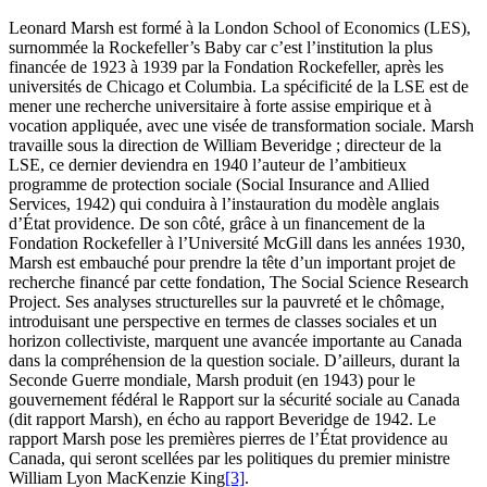
Leonard Marsh est formé à la London School of Economics (LES),
surnommée la Rockefeller’s Baby car c’est l’institution la plus
financée de 1923 à 1939 par la Fondation Rockefeller, après les
universités de Chicago et Columbia. La spécificité de la LSE est de
mener une recherche universitaire à forte assise empirique et à
vocation appliquée, avec une visée de transformation sociale. Marsh
travaille sous la direction de William Beveridge ; directeur de la
LSE, ce dernier deviendra en 1940 l’auteur de l’ambitieux
programme de protection sociale (Social Insurance and Allied
Services, 1942) qui conduira à l’instauration du modèle anglais
d’État providence. De son côté, grâce à un financement de la
Fondation Rockefeller à l’Université McGill dans les années 1930,
Marsh est embauché pour prendre la tête d’un important projet de
recherche financé par cette fondation, The Social Science Research
Project. Ses analyses structurelles sur la pauvreté et le chômage,
introduisant une perspective en termes de classes sociales et un
horizon collectiviste, marquent une avancée importante au Canada
dans la compréhension de la question sociale. D’ailleurs, durant la
Seconde Guerre mondiale, Marsh produit (en 1943) pour le
gouvernement fédéral le Rapport sur la sécurité sociale au Canada
(dit rapport Marsh), en écho au rapport Beveridge de 1942. Le
rapport Marsh pose les premières pierres de l’État providence au
Canada, qui seront scellées par les politiques du premier ministre
William Lyon MacKenzie King
[3]
.