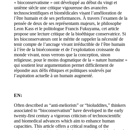
« bioconservatisme » ont développé au début du vingt et
unième siècle une critique vigoureuse des avancées
technoscientifiques et biomédicales visant l’amélioration de
l’être humain et de ses performances. À travers l’examen de la
pensée de deux de ses représentants majeurs, le philosophe
Leon Kass et le politologue Francis Fukuyama, cet article
propose une lecture critique de la bioéthique conservatrice. Si
les bioconservateurs ont le mérite de rappeler la nécessité de
tenir compte de l’ancrage vivant irréductible de l’être humain
à l’ère de la bioéconomie et de l’exploitation croissante du
monde vivant, nous verrons que la conception, sinon
religieuse, pour le moins dogmatique de la « nature humaine »
qui soutient leur argumentation permet difficilement de
répondre aux défis éthiques et politiques soulevés par
l’aspiration actuelle à un humain augmenté.
EN:
Often described as “anti-meliorists” or “bioluddites,” thinkers
associated to “bioconservatism” have developed in the early
twenty-first century a vigorous criticism of technoscientific
and biomedical advances which aim to enhance human
capacities. This article offers a critical reading of the