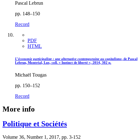
Pascal Lebrun
pp. 148–150
Record
PDF
HTML
L’économie participaliste : une alternative contemporaine au capitalisme
, de Pascal
Lebrun, Montréal, Lux, coll. « Instinct de liberté », 2014, 302 p.
Michaël Tougas
pp. 150–152
Record
More info
Politique et Sociétés
Volume 36, Number 1, 2017, pp. 3-152