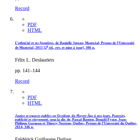
Record
PDF
HTML
L’ethnicité et ses frontières
, de Danielle Juteau, Montréal, Presses de l’Université
e
de Montréal, 2015 [2
éd., rev. et mise à jour], 306 p.
Félix L. Deslauriers
pp. 141–144
Record
PDF
HTML
Justice et espaces publics en Occident, du Moyen-Âge à nos jours. Pouvoirs,
publicité et citoyenneté
, sous la dir. de, Pascal Bastien, Donald Fyson, Jean-
Philippe Garneau et Thierry Nootens, Québec, Presses de l’Université du Québec,
2014, 346 p.
Frédérick Guillaume Dufour