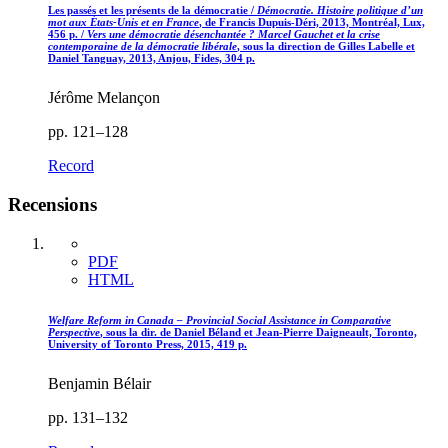
Les passés et les présents de la démocratie /
Démocratie. Histoire politique d’un
mot aux États-Unis et en France
, de Francis Dupuis-Déri, 2013, Montréal, Lux,
456 p. /
Vers une démocratie désenchantée ? Marcel Gauchet et la crise
contemporaine de la démocratie libérale
, sous la direction de Gilles Labelle et
Daniel Tanguay, 2013, Anjou, Fides, 304 p.
Jérôme Melançon
pp. 121–128
Record
Recensions
PDF
HTML
Welfare Reform in Canada – Provincial Social Assistance in Comparative
Perspective
, sous la dir. de Daniel Béland et Jean-Pierre Daigneault, Toronto,
University of Toronto Press, 2015, 419 p.
Benjamin Bélair
pp. 131–132