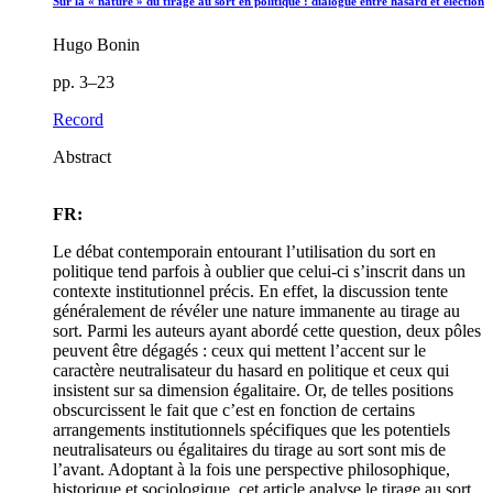
Sur la « nature » du tirage au sort en politique : dialogue entre hasard et élection
Hugo Bonin
pp. 3–23
Record
Abstract
FR:
Le débat contemporain entourant l’utilisation du sort en
politique tend parfois à oublier que celui-ci s’inscrit dans un
contexte institutionnel précis. En effet, la discussion tente
généralement de révéler une nature immanente au tirage au
sort. Parmi les auteurs ayant abordé cette question, deux pôles
peuvent être dégagés : ceux qui mettent l’accent sur le
caractère neutralisateur du hasard en politique et ceux qui
insistent sur sa dimension égalitaire. Or, de telles positions
obscurcissent le fait que c’est en fonction de certains
arrangements institutionnels spécifiques que les potentiels
neutralisateurs ou égalitaires du tirage au sort sont mis de
l’avant. Adoptant à la fois une perspective philosophique,
historique et sociologique, cet article analyse le tirage au sort