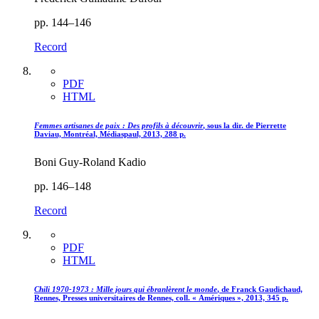
pp. 144–146
Record
PDF
HTML
Femmes artisanes de paix : Des profils à découvrir
, sous la dir. de Pierrette
Daviau, Montréal, Médiaspaul, 2013, 288 p.
Boni Guy-Roland Kadio
pp. 146–148
Record
PDF
HTML
Chili 1970-1973 : Mille jours qui ébranlèrent le monde
, de Franck Gaudichaud,
Rennes, Presses universitaires de Rennes, coll. « Amériques », 2013, 345 p.