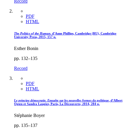
Record
PDF
HTML
The Politics of the Human
, d’Anne Phillips, Cambridge (RU), Cambridge
University Press, 2015, 157 p.
Esther Bonin
pp. 132–135
Record
PDF
HTML
Le principe démocratie. Enquête sur les nouvelles formes du politique
, d’Albert
Ogien et Sandra Laugier, Paris, La Découverte, 2014, 284 p.
Stéphanie Boyer
pp. 135–137