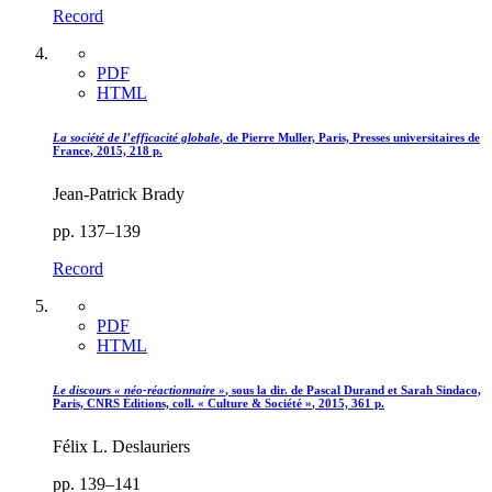
Record
PDF
HTML
La société de l’efficacité globale
, de Pierre Muller, Paris, Presses universitaires de
France, 2015, 218 p.
Jean-Patrick Brady
pp. 137–139
Record
PDF
HTML
Le discours « néo-réactionnaire »
, sous la dir. de Pascal Durand et Sarah Sindaco,
Paris, CNRS Éditions, coll. « Culture & Société
»
, 2015, 361 p.
Félix L. Deslauriers
pp. 139–141