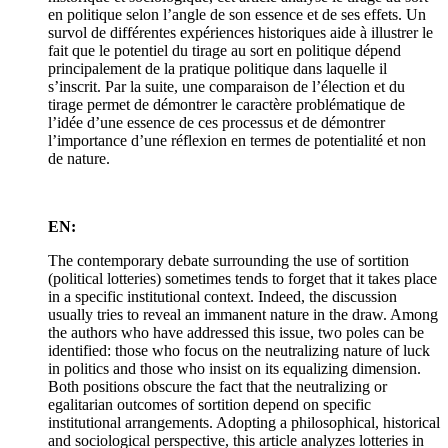
en politique selon l’angle de son essence et de ses effets. Un
survol de différentes expériences historiques aide à illustrer le
fait que le potentiel du tirage au sort en politique dépend
principalement de la pratique politique dans laquelle il
s’inscrit. Par la suite, une comparaison de l’élection et du
tirage permet de démontrer le caractère problématique de
l’idée d’une essence de ces processus et de démontrer
l’importance d’une réflexion en termes de potentialité et non
de nature.
EN:
The contemporary debate surrounding the use of sortition
(political lotteries) sometimes tends to forget that it takes place
in a specific institutional context. Indeed, the discussion
usually tries to reveal an immanent nature in the draw. Among
the authors who have addressed this issue, two poles can be
identified: those who focus on the neutralizing nature of luck
in politics and those who insist on its equalizing dimension.
Both positions obscure the fact that the neutralizing or
egalitarian outcomes of sortition depend on specific
institutional arrangements. Adopting a philosophical, historical
and sociological perspective, this article analyzes lotteries in