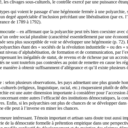
es clivages sous-culturels, le contrôle exercé par une puissance étrangè
es types qui voient le passage d’une hégémonie fermée à une polyarchie, 
r un degré appréciable d’inclusion précédant une libéralisation (par ex.
 France de 1789 à 1792).
émocratie – en affirmant que la polyarchie peut très bien coexister avec
un ordre social pluraliste (caractérisé essentiellement par une économie
ée sera plus susceptible de voir se développer une hégémonie (p. 72). D
lyarchies étant des « sociétés de la révolution industrielle » ou des « 
haut niveau d’alphabétisation, de formation et de communication, par l’exi
compensant les inégalités de statut, de revenu et de richesse par un accro
tés ne sont toutefois pas contestées au point de remettre en cause les r
e manière à obtenir suffisamment d’allégeance et qu’il existe plusieurs é
ie : selon plusieurs observations, les pays admettant une plus grande ho
ulturels (religieux, linguistique, racial, etc.) risqueraient plutôt de 
rchie est une autre dimension importante à considérer pour l’accession
cernant entre autres l’efficacité des institutions démocratiques, la con
s. Enfin, si les polyarchies ont plus de chances de se développer dans
 elle peut à l’inverse en miner les chances.
meure intéressant. Témoin important et artisan sans doute tout aussi impo
rie de la démocratie formelle à prétention empirique dans une perspecti