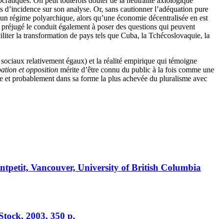
cratiques. On peut toutefois douter de la neutralité axiologique
as d’incidence sur son analyse. Or, sans cautionner l’adéquation pure
c un régime polyarchique, alors qu’une économie décentralisée en est
 Ce préjugé le conduit également à poser des questions qui peuvent
liter la transformation de pays tels que Cuba, la Tchécoslovaquie, la
s sociaux relativement égaux) et la réalité empirique qui témoigne
pation et opposition
mérite d’être connu du public à la fois comme une
cée et probablement dans sa forme la plus achevée du pluralisme avec
tpetit, Vancouver, University of British Columbia
Stock, 2003, 350 p.