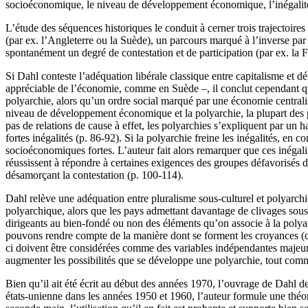
socioéconomique, le niveau de développement économique, l’inégalité, l
L’étude des séquences historiques le conduit à cerner trois trajectoir
(par ex. l’Angleterre ou la Suède), un parcours marqué à l’inverse pa
spontanément un degré de contestation et de participation (par ex. la
Si Dahl conteste l’adéquation libérale classique entre capitalisme et d
appréciable de l’économie, comme en Suède –, il conclut cependant qu’
polyarchie, alors qu’un ordre social marqué par une économie centralis
niveau de développement économique et la polyarchie, la plupart des po
pas de relations de cause à effet, les polyarchies s’expliquent par un 
fortes inégalités (p. 86-92). Si la polyarchie freine les inégalités, en 
socioéconomiques fortes. L’auteur fait alors remarquer que ces inégali
réussissent à répondre à certaines exigences des groupes défavorisés d
désamorçant la contestation (p. 100-114).
Dahl relève une adéquation entre pluralisme sous-culturel et polyarch
polyarchique, alors que les pays admettant davantage de clivages sous-c
dirigeants au bien-fondé ou non des éléments qu’on associe à la polya
pouvons rendre compte de la manière dont se forment les croyances (con
ci doivent être considérées comme des variables indépendantes majeure
augmenter les possibilités que se développe une polyarchie, tout comme
Bien qu’il ait été écrit au début des années 1970, l’ouvrage de Dahl de
états-unienne dans les années 1950 et 1960, l’auteur formule une théo