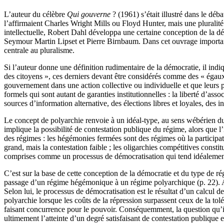
L’auteur du célèbre
Qui gouverne
? (1961) s’était illustré dans le d
l’affirmaient Charles Wright Mills ou Floyd Hunter, mais une pluralité
intellectuelle, Robert Dahl développa une certaine conception de la d
Seymour Martin Lipset et Pierre Birnbaum. Dans cet ouvrage important 
centrale au pluralisme.
Si l’auteur donne une définition rudimentaire de la démocratie, il indiq
des citoyens », ces derniers devant être considérés comme des « égaux p
gouvernement dans une action collective ou individuelle et que leurs 
formels qui sont autant de garanties institutionnelles : la liberté d’assoc
sources d’information alternative, des élections libres et loyales, des 
Le concept de polyarchie renvoie à un idéal-type, au sens wébérien du te
implique la possibilité de contestation publique du régime, alors que 
des régimes : les hégémonies fermées sont des régimes où la participati
grand, mais la contestation faible ; les oligarchies compétitives constit
comprises comme un processus de démocratisation qui tend idéalement ve
C’est sur la base de cette conception de la démocratie et du type de ré
passage d’un régime hégémonique à un régime polyarchique (p. 22). Au
Selon lui, le processus de démocratisation est le résultat d’un calcul d
polyarchie lorsque les coûts de la répression surpassent ceux de la tol
faisant concurrence pour le pouvoir. Conséquemment, la question qu’il
ultimement l’atteinte d’un degré satisfaisant de contestation publique 