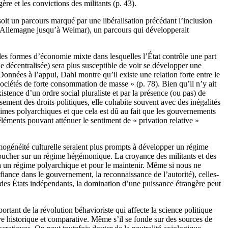
re et les convictions des militants (p. 43).
soit un parcours marqué par une libéralisation précédant l’inclusion
 l’Allemagne jusqu’à Weimar), un parcours qui développerait
 des formes d’économie mixte dans lesquelles l’État contrôle une part
 décentralisée) sera plus susceptible de voir se développer une
onnées à l’appui, Dahl montre qu’il existe une relation forte entre le
sociétés de forte consommation de masse » (p. 78). Bien qu’il n’y ait
stence d’un ordre social pluraliste et par la présence (ou pas) de
issement des droits politiques, elle cohabite souvent avec des inégalités
égimes polyarchiques et que cela est dû au fait que les gouvernements
léments pouvant atténuer le sentiment de « privation relative »
mogénéité culturelle seraient plus prompts à développer un régime
déboucher sur un régime hégémonique. La croyance des militants et des
 à un régime polyarchique et pour le maintenir. Même si nous ne
fiance dans le gouvernement, la reconnaissance de l’autorité), celles-
 des États indépendants, la domination d’une puissance étrangère peut
rtant de la révolution béhavioriste qui affecte la science politique
ve historique et comparative. Même s’il se fonde sur des sources de