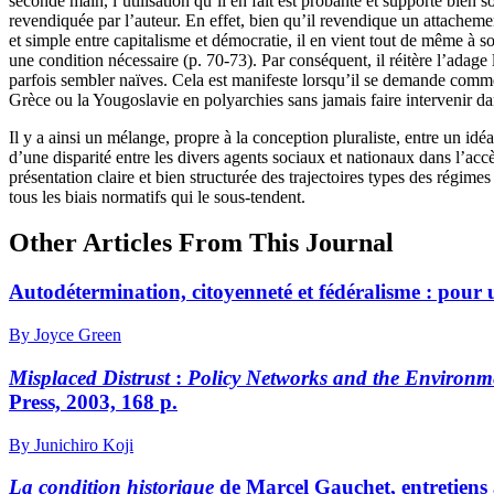
seconde main, l’utilisation qu’il en fait est probante et supporte bie
revendiquée par l’auteur. En effet, bien qu’il revendique un attacheme
et simple entre capitalisme et démocratie, il en vient tout de même à
une condition nécessaire (p. 70-73). Par conséquent, il réitère l’adage 
parfois sembler naïves. Cela est manifeste lorsqu’il se demande commen
Grèce ou la Yougoslavie en polyarchies sans jamais faire intervenir da
Il y a ainsi un mélange, propre à la conception pluraliste, entre un id
d’une disparité entre les divers agents sociaux et nationaux dans l’ac
présentation claire et bien structurée des trajectoires types des régi
tous les biais normatifs qui le sous-tendent.
Other Articles From This Journal
Autodétermination, citoyenneté et fédéralisme : pour
By Joyce Green
Misplaced Distrust
:
Policy Networks and the Environm
Press, 2003, 168 p.
By Junichiro Koji
La condition historique
de Marcel Gauchet, entretiens 