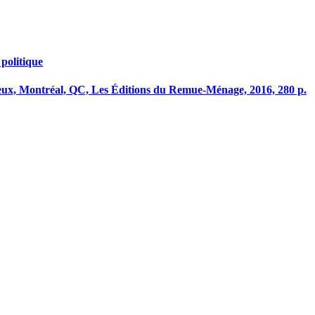
 politique
ux, Montréal, QC, Les Éditions du Remue-Ménage, 2016, 280 p.