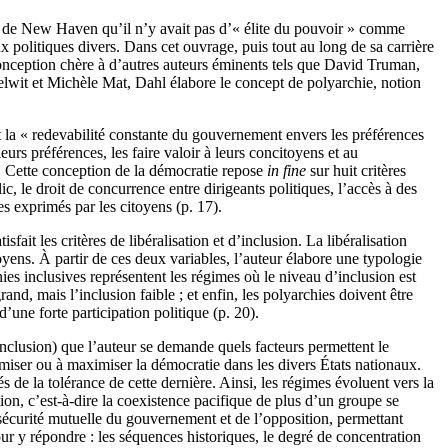
té de New Haven qu’il n’y avait pas d’« élite du pouvoir » comme
 politiques divers. Dans cet ouvrage, puis tout au long de sa carrière
conception chère à d’autres auteurs éminents tels que David Truman,
elwit et Michèle Mat, Dahl élabore le concept de polyarchie, notion
oit la « redevabilité constante du gouvernement envers les préférences
urs préférences, les faire valoir à leurs concitoyens et au
). Cette conception de la démocratie repose
in fine
sur huit critères
blic, le droit de concurrence entre dirigeants politiques, l’accès à des
es exprimés par les citoyens (p. 17).
it les critères de libéralisation et d’inclusion. La libéralisation
yens. À partir de ces deux variables, l’auteur élabore une typologie
ies inclusives représentent les régimes où le niveau d’inclusion est
and, mais l’inclusion faible ; et enfin, les polyarchies doivent être
une forte participation politique (p. 20).
 inclusion) que l’auteur se demande quels facteurs permettent le
iser ou à maximiser la démocratie dans les divers États nationaux.
s de la tolérance de cette dernière. Ainsi, les régimes évoluent vers la
ion, c’est-à-dire la coexistence pacifique de plus d’un groupe se
sécurité mutuelle du gouvernement et de l’opposition, permettant
our y répondre : les séquences historiques, le degré de concentration