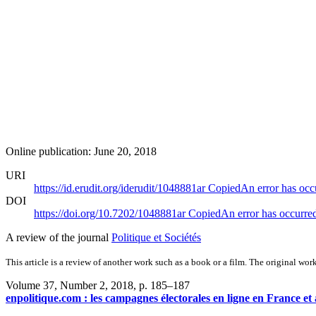
Online publication: June 20, 2018
URI
https://id.erudit.org/iderudit/1048881ar
Copied
An error has occ
DOI
https://doi.org/10.7202/1048881ar
Copied
An error has occurre
A review of the journal
Politique et Sociétés
This article is a review of another work such as a book or a film. The original work
Volume 37, Number 2, 2018
, p. 185–187
enpolitique.com : les campagnes électorales en ligne en France e