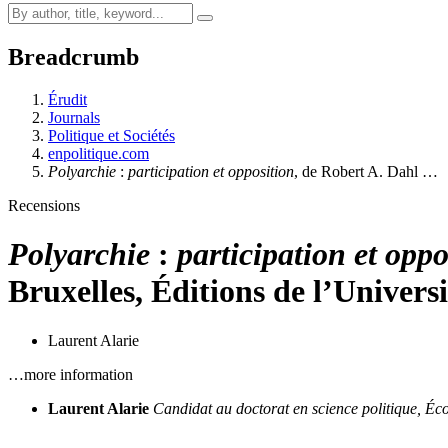
Breadcrumb
Érudit
Journals
Politique et Sociétés
enpolitique.com
Polyarchie
:
participation et opposition
, de Robert A. Dahl …
Recensions
Polyarchie
:
participation et oppo
Bruxelles, Éditions de l’Universi
Laurent Alarie
…more information
Laurent Alarie
Candidat au doctorat en science politique, Éco