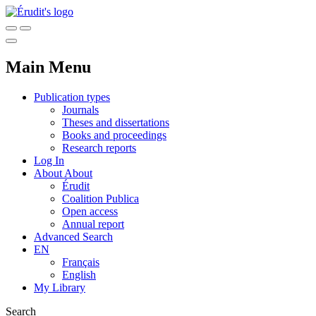
Main Menu
Publication types
Journals
Theses and dissertations
Books and proceedings
Research reports
Log In
About
About
Érudit
Coalition Publica
Open access
Annual report
Advanced Search
EN
Français
English
My Library
Search