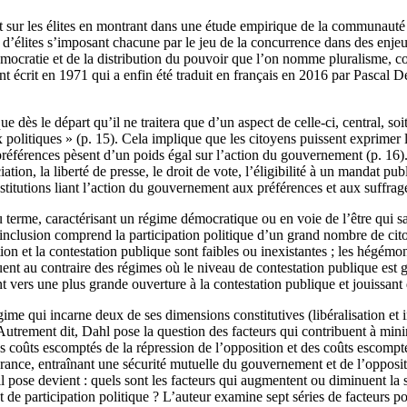
ébat sur les élites en montrant dans une étude empirique de la communau
 d’élites s’imposant chacune par le jeu de la concurrence dans des enjeux
émocratie et de la distribution du pouvoir que l’on nomme pluralisme, 
écrit en 1971 qui a enfin été traduit en français en 2016 par Pascal D
ue dès le départ qu’il ne traitera que d’un aspect de celle-ci, central, s
olitiques » (p. 15). Cela implique que les citoyens puissent exprimer le
préférences pèsent d’un poids égal sur l’action du gouvernement (p. 16
iation, la liberté de presse, le droit de vote, l’éligibilité à un mandat pu
institutions liant l’action du gouvernement aux préférences et aux suffrag
rme, caractérisant un régime démocratique ou en voie de l’être qui satisfa
l’inclusion comprend la participation politique d’un grand nombre de cito
on et la contestation publique sont faibles ou inexistantes ; les hégémon
uent au contraire des régimes où le niveau de contestation publique est gr
rs une plus grande ouverture à la contestation publique et jouissant d’
gime qui incarne deux de ses dimensions constitutives (libéralisation et
trement dit, Dahl pose la question des facteurs qui contribuent à minim
es coûts escomptés de la répression de l’opposition et des coûts escompté
érance, entraînant une sécurité mutuelle du gouvernement et de l’opposit
 pose devient : quels sont les facteurs qui augmentent ou diminuent la 
et de participation politique ? L’auteur examine sept séries de facteurs p