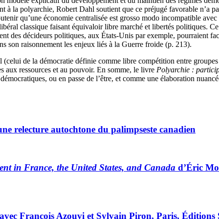
n son modèle explicatif du développement et du maintien des régimes démo
nt à la polyarchie, Robert Dahl soutient que ce préjugé favorable n’a p
 soutenir qu’une économie centralisée est grosso modo incompatible ave
libéral classique faisant équivaloir libre marché et libertés politiques.
t des décideurs politiques, aux États-Unis par exemple, pourraient faci
ns son raisonnement les enjeux liés à la Guerre froide (p. 213).
éal (celui de la démocratie définie comme libre compétition entre groupe
cès aux ressources et au pouvoir. En somme, le livre
Polyarchie : partici
mes démocratiques, ou en passe de l’être, et comme une élaboration nuan
 une relecture autochtone du palimpseste canadien
ent in France, the United States, and Canada
d’Éric Mon
avec François Azouvi et Sylvain Piron, Paris, Éditions 