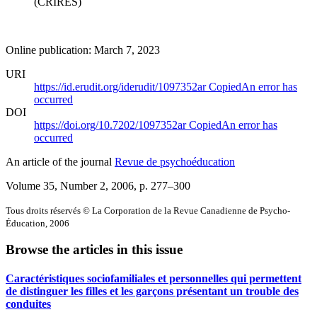
(CRIRES)
Online publication: March 7, 2023
URI
https://id.erudit.org/iderudit/1097352ar
Copied
An error has
occurred
DOI
https://doi.org/10.7202/1097352ar
Copied
An error has
occurred
An article of the journal
Revue de psychoéducation
Volume 35, Number 2, 2006
, p. 277–300
Tous droits réservés © La Corporation de la Revue Canadienne de Psycho-
Éducation, 2006
Browse the articles in this issue
Caractéristiques sociofamiliales et personnelles qui permettent
de distinguer les filles et les garçons présentant un trouble des
conduites