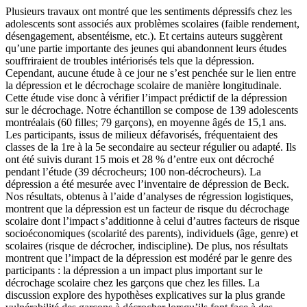
Plusieurs travaux ont montré que les sentiments dépressifs chez les
adolescents sont associés aux problèmes scolaires (faible rendement,
désengagement, absentéisme, etc.). Et certains auteurs suggèrent
qu’une partie importante des jeunes qui abandonnent leurs études
souffriraient de troubles intériorisés tels que la dépression.
Cependant, aucune étude à ce jour ne s’est penchée sur le lien entre
la dépression et le décrochage scolaire de manière longitudinale.
Cette étude vise donc à vérifier l’impact prédictif de la dépression
sur le décrochage. Notre échantillon se compose de 139 adolescents
montréalais (60 filles; 79 garçons), en moyenne âgés de 15,1 ans.
Les participants, issus de milieux défavorisés, fréquentaient des
classes de la 1re à la 5e secondaire au secteur régulier ou adapté. Ils
ont été suivis durant 15 mois et 28 % d’entre eux ont décroché
pendant l’étude (39 décrocheurs; 100 non-décrocheurs). La
dépression a été mesurée avec l’inventaire de dépression de Beck.
Nos résultats, obtenus à l’aide d’analyses de régression logistiques,
montrent que la dépression est un facteur de risque du décrochage
scolaire dont l’impact s’additionne à celui d’autres facteurs de risque
socioéconomiques (scolarité des parents), individuels (âge, genre) et
scolaires (risque de décrocher, indiscipline). De plus, nos résultats
montrent que l’impact de la dépression est modéré par le genre des
participants : la dépression a un impact plus important sur le
décrochage scolaire chez les garçons que chez les filles. La
discussion explore des hypothèses explicatives sur la plus grande