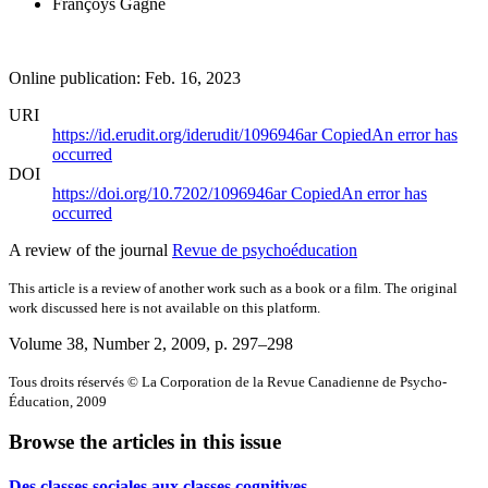
Françoys Gagné
Online publication: Feb. 16, 2023
URI
https://id.erudit.org/iderudit/1096946ar
Copied
An error has
occurred
DOI
https://doi.org/10.7202/1096946ar
Copied
An error has
occurred
A review of the journal
Revue de psychoéducation
This article is a review of another work such as a book or a film. The original
work discussed here is not available on this platform.
Volume 38, Number 2, 2009
, p. 297–298
Tous droits réservés © La Corporation de la Revue Canadienne de Psycho-
Éducation, 2009
Browse the articles in this issue
Des classes sociales aux classes cognitives