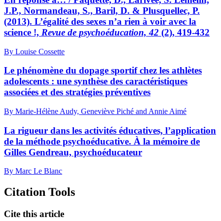
J.P., Normandeau, S., Baril, D. & Plusquellec, P.
(2013). L’égalité des sexes n’a rien à voir avec la
science !,
Revue de psychoéducation, 42
(2), 419-432
By Louise Cossette
Le phénomène du dopage sportif chez les athlètes
adolescents : une synthèse des caractéristiques
associées et des stratégies préventives
By Marie-Hélène Audy, Geneviève Piché and Annie Aimé
La rigueur dans les activités éducatives, l’application
de la méthode psychoéducative. À la mémoire de
Gilles Gendreau, psychoéducateur
By Marc Le Blanc
Citation Tools
Cite this article