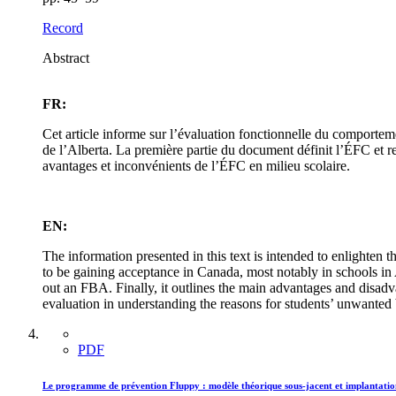
Record
Abstract
FR:
Cet article informe sur l’évaluation fonctionnelle du comport
de l’Alberta. La première partie du document définit l’ÉFC et re
avantages et inconvénients de l’ÉFC en milieu scolaire.
EN:
The information presented in this text is intended to enlighten 
to be gaining acceptance in Canada, most notably in schools in 
out an FBA. Finally, it outlines the main advantages and disadva
evaluation in understanding the reasons for students’ unwanted
PDF
Le programme de prévention Fluppy : modèle théorique sous-jacent et implantation