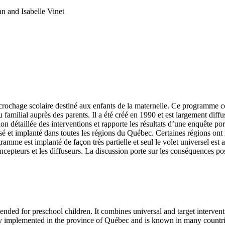
an and Isabelle Vinet
rochage scolaire destiné aux enfants de la maternelle. Ce programme com
u familial auprès des parents. Il a été créé en 1990 et est largement dif
on détaillée des interventions et rapporte les résultats d’une enquête po
é et implanté dans toutes les régions du Québec. Certaines régions ont
amme est implanté de façon très partielle et seul le volet universel est a
concepteurs et les diffuseurs. La discussion porte sur les conséquences
nded for preschool children. It combines universal and target interventi
y implemented in the province of Québec and is known in many countries.