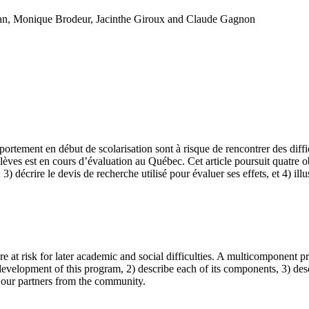
laan, Monique Brodeur, Jacinthe Giroux and Claude Gagnon
rtement en début de scolarisation sont à risque de rencontrer des diffi
ves est en cours d’évaluation au Québec. Cet article poursuit quatre obj
décrire le devis de recherche utilisé pour évaluer ses effets, et 4) ill
re at risk for later academic and social difficulties. A multicomponent 
 development of this program, 2) describe each of its components, 3) desc
h our partners from the community.