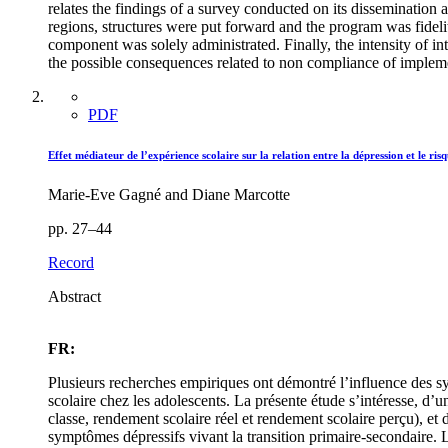
relates the findings of a survey conducted on its dissemination
regions, structures were put forward and the program was fidel
component was solely administrated. Finally, the intensity of i
the possible consequences related to non compliance of implem
PDF
Effet médiateur de l’expérience scolaire sur la relation entre la dépression et le ri
Marie-Eve Gagné and Diane Marcotte
pp. 27–44
Record
Abstract
FR:
Plusieurs recherches empiriques ont démontré l’influence des sy
scolaire chez les adolescents. La présente étude s’intéresse, d’une
classe, rendement scolaire réel et rendement scolaire perçu), et
symptômes dépressifs vivant la transition primaire-secondaire. L