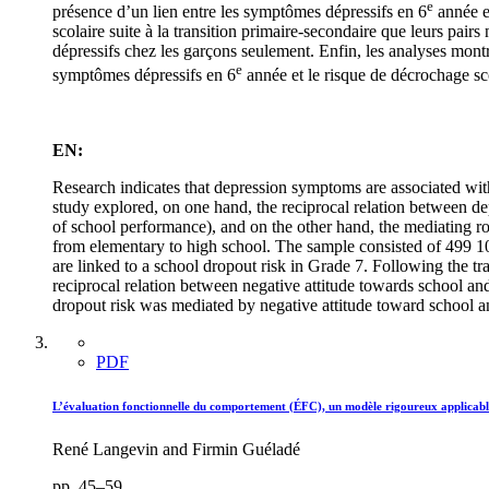
e
présence d’un lien entre les symptômes dépressifs en 6
année et
scolaire suite à la transition primaire-secondaire que leurs pairs
dépressifs chez les garçons seulement. Enfin, les analyses montre
e
symptômes dépressifs en 6
année et le risque de décrochage sc
EN:
Research indicates that depression symptoms are associated wit
study explored, on one hand, the reciprocal relation between d
of school performance), and on the other hand, the mediating r
from elementary to high school. The sample consisted of 499 10
are linked to a school dropout risk in Grade 7. Following the tr
reciprocal relation between negative attitude towards school a
dropout risk was mediated by negative attitude toward school 
PDF
L’évaluation fonctionnelle du comportement (ÉFC), un modèle rigoureux applicable
René Langevin and Firmin Guéladé
pp. 45–59