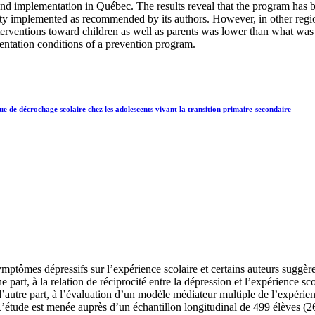
 and implementation in Québec. The results reveal that the program has 
ity implemented as recommended by its authors. However, in other regio
nterventions toward children as well as parents was lower than what was
entation conditions of a prevention program.
sque de décrochage scolaire chez les adolescents vivant la transition primaire-secondaire
mptômes dépressifs sur l’expérience scolaire et certains auteurs suggèr
 part, à la relation de réciprocité entre la dépression et l’expérience sco
 d’autre part, à l’évaluation d’un modèle médiateur multiple de l’expérie
’étude est menée auprès d’un échantillon longitudinal de 499 élèves (262