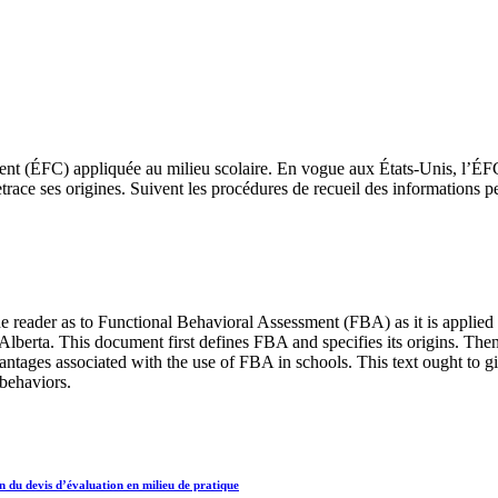
ement (ÉFC) appliquée au milieu scolaire. En vogue aux États-Unis, l’
trace ses origines. Suivent les procédures de recueil des informations p
the reader as to Functional Behavioral Assessment (FBA) as it is applied
Alberta. This document first defines FBA and specifies its origins. Then
ntages associated with the use of FBA in schools. This text ought to give
 behaviors.
 du devis d’évaluation en milieu de pratique