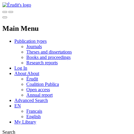
Main Menu
Publication types
Journals
Theses and dissertations
Books and proceedings
Research reports
Log In
About
About
Érudit
Coalition Publica
Open access
Annual report
Advanced Search
EN
Français
English
My Library
Search