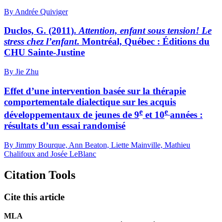
By Andrée Quiviger
Duclos, G. (2011).
Attention, enfant sous tension! Le
stress chez l’enfant
. Montréal, Québec : Éditions du
CHU Sainte-Justine
By Jie Zhu
Effet d’une intervention basée sur la thérapie
comportementale dialectique sur les acquis
e
e
développementaux de jeunes de 9
et 10
années :
résultats d’un essai randomisé
By Jimmy Bourque, Ann Beaton, Liette Mainville, Mathieu
Chalifoux and Josée LeBlanc
Citation Tools
Cite this article
MLA