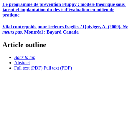
Le programme de prévention Fluppy : modèle théorique sous-
jacent et implantation du devis d’évaluation en milieu de
pratique
Vital contrepoids pour lecteurs fragiles / Quiviger, A. (2009).
Ne
meurs pas
. Montréal : Bayard Canada
Article outline
Back to top
Abstract
Full text (PDF)
Full text (PDF)