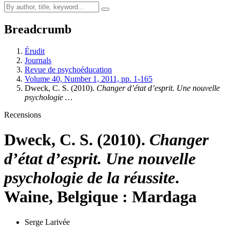
Breadcrumb
Érudit
Journals
Revue de psychoéducation
Volume 40, Number 1, 2011, pp. 1-165
Dweck, C. S. (2010).
Changer d’état d’esprit. Une nouvelle
psychologie …
Recensions
Dweck, C. S. (2010).
Changer
d’état d’esprit. Une nouvelle
psychologie de la réussite
.
Waine, Belgique : Mardaga
Serge Larivée