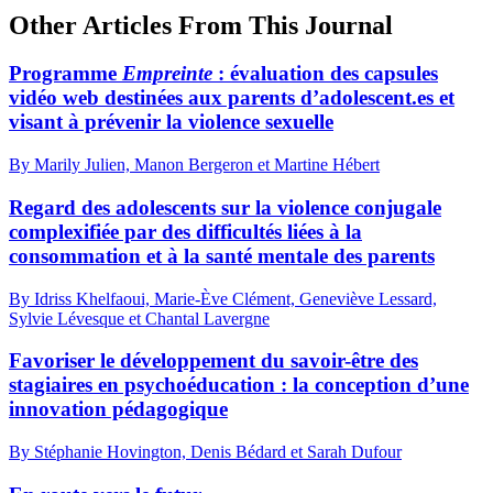
Other Articles From This Journal
Programme
Empreinte
: évaluation des capsules
vidéo web destinées aux parents d’adolescent.es et
visant à prévenir la violence sexuelle
By Marily Julien, Manon Bergeron et Martine Hébert
Regard des adolescents sur la violence conjugale
complexifiée par des difficultés liées à la
consommation et à la santé mentale des parents
By Idriss Khelfaoui, Marie-Ève Clément, Geneviève Lessard,
Sylvie Lévesque et Chantal Lavergne
Favoriser le développement du savoir-être des
stagiaires en psychoéducation : la conception d’une
innovation pédagogique
By Stéphanie Hovington, Denis Bédard et Sarah Dufour