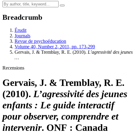
Breadcrumb
Érudit
Journals
Revue de psychoéducation
Volume 40, Number 2, 2011, pp. 173-299
Gervais, J. & Tremblay, R. E. (2010).
L’agressivité des jeunes
…
Recensions
Gervais, J. & Tremblay, R. E.
(2010).
L’agressivité des jeunes
enfants : Le guide interactif
pour observer, comprendre et
intervenir
. ONF : Canada