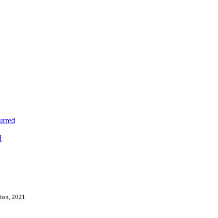
urred
d
tion, 2021