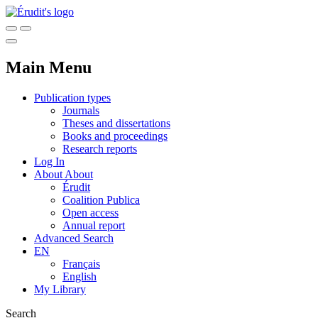
Main Menu
Publication types
Journals
Theses and dissertations
Books and proceedings
Research reports
Log In
About
About
Érudit
Coalition Publica
Open access
Annual report
Advanced Search
EN
Français
English
My Library
Search