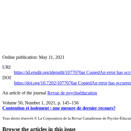
Online publication: May 11, 2021
URI
https://id.erudit.org/iderudit/1077076ar
Copied
An error has occ
DOI
https://doi.org/10.7202/1077076ar
Copied
An error has occurre
An article of the journal
Revue de psychoéducation
Volume 50, Number 1, 2021
, p. 145–156
Contention et isolement : une mesure de dernier recours?
Tous droits réservés © La Corporation de la Revue Canadienne de Psycho-Éduca
Browse the articles in this issue