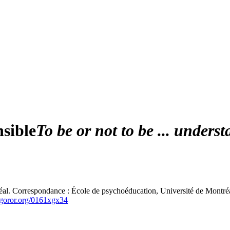
sible
To be or not to be ... unders
éal. Correspondance : École de psychoéducation, Université de Montré
ror.org/0161xgx34