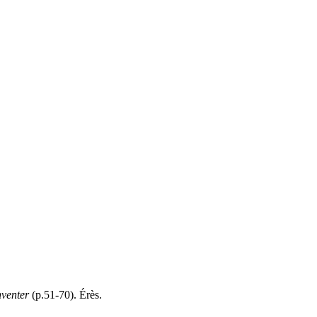
inventer
(p.51-70). Érès.