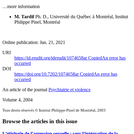
…more information
M. Tardif
Ph. D., Université du Québec à Montréal, Institut
Philippe Pinel, Montréal
Online publication: Jan. 21, 2021
URI
https://id.erudit.org/iderudit/1074658ar
Copied
An error has
occurred
DOI
https://doi.org/10.7202/1074658ar
Copied
An error has
occurred
An article of the journal
Psychiatrie et violence
Volume 4, 2004
Tous droits réservés © Institut Philippe-Pinel de Montréal, 2003
Browse the articles in this issue
L’étiologie de l’agression sexuelle : vers l’intégration de la