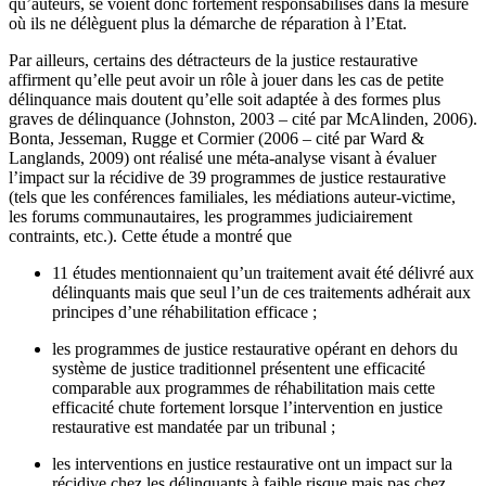
qu’auteurs, se voient donc fortement responsabilisés dans la mesure
où ils ne délèguent plus la démarche de réparation à l’Etat.
Par ailleurs, certains des détracteurs de la justice restaurative
affirment qu’elle peut avoir un rôle à jouer dans les cas de petite
délinquance mais doutent qu’elle soit adaptée à des formes plus
graves de délinquance (Johnston, 2003 – cité par McAlinden, 2006).
Bonta, Jesseman, Rugge et Cormier (2006 – cité par Ward &
Langlands, 2009) ont réalisé une méta-analyse visant à évaluer
l’impact sur la récidive de 39 programmes de justice restaurative
(tels que les conférences familiales, les médiations auteur-victime,
les forums communautaires, les programmes judiciairement
contraints, etc.). Cette étude a montré que
11 études mentionnaient qu’un traitement avait été délivré aux
délinquants mais que seul l’un de ces traitements adhérait aux
principes d’une réhabilitation efficace ;
les programmes de justice restaurative opérant en dehors du
système de justice traditionnel présentent une efficacité
comparable aux programmes de réhabilitation mais cette
efficacité chute fortement lorsque l’intervention en justice
restaurative est mandatée par un tribunal ;
les interventions en justice restaurative ont un impact sur la
récidive chez les délinquants à faible risque mais pas chez