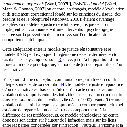
management approach
[Ward, 2007b],
Risk-Need model
[Ward,
Mann & Gannon, 2007] ou encore, en français, modèle d’évaluation
et de traitement correctionnel fondé sur les principes du risque, des
besoins et de la réceptivité [Andrews, 2008]) étaient davantage
adaptées au modèle de justice réhabilitative puisque celui-ci
impliquait la « commande » d’une intervention psychologique
centrée sur la prévention de la récidive, sur l’éradication du
comportement délinquant.
Cette adéquation entre le modèle de justice réhabilitative et le
modèle RNR peut expliquer l’hégémonie de cette dernière, en tout
cas dans les pays anglo-saxons
[3]
et ce, jusqu’à l’apparition d’un
nouveau modèle pénologique, le modèle de justice réparatrice et/ou
restaurative.
S’inspirant d’une conception communautaire primitive du conflit
interpersonnel et de sa résolution
[4]
, le modèle de justice réparatrice
et/ou restaurative est basé sur l’idée qu’un acte criminel est une
violation des rapports entre des individus mais aussi un crime contre
tous, c'est-à-dire contre la collectivité (Zehr, 1990) avant d’être une
violation de la loi. La réponse appropriée au comportement criminel
est donc de réparer le tort causé par ce comportement. A la
différence de ses prédécesseurs, ce modèle pénologique ne centre
donc pas son action sur l’auteur de l’infraction mais sur les liens
entre les parties concernées par l’infraction : l’auteur, la victime et la