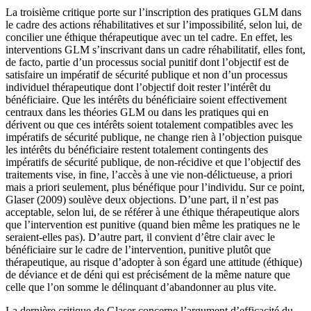
La troisième critique porte sur l’inscription des pratiques GLM dans
le cadre des actions réhabilitatives et sur l’impossibilité, selon lui, de
concilier une éthique thérapeutique avec un tel cadre. En effet, les
interventions GLM s’inscrivant dans un cadre réhabilitatif, elles font,
de facto, partie d’un processus social punitif dont l’objectif est de
satisfaire un impératif de sécurité publique et non d’un processus
individuel thérapeutique dont l’objectif doit rester l’intérêt du
bénéficiaire. Que les intérêts du bénéficiaire soient effectivement
centraux dans les théories GLM ou dans les pratiques qui en
dérivent ou que ces intérêts soient totalement compatibles avec les
impératifs de sécurité publique, ne change rien à l’objection puisque
les intérêts du bénéficiaire restent totalement contingents des
impératifs de sécurité publique, de non-récidive et que l’objectif des
traitements vise, in fine, l’accès à une vie non-délictueuse, a priori
mais a priori seulement, plus bénéfique pour l’individu. Sur ce point,
Glaser (2009) soulève deux objections. D’une part, il n’est pas
acceptable, selon lui, de se référer à une éthique thérapeutique alors
que l’intervention est punitive (quand bien même les pratiques ne le
seraient-elles pas). D’autre part, il convient d’être clair avec le
bénéficiaire sur le cadre de l’intervention, punitive plutôt que
thérapeutique, au risque d’adopter à son égard une attitude (éthique)
de déviance et de déni qui est précisément de la même nature que
celle que l’on somme le délinquant d’abandonner au plus vite.
La dernière critique de Glaser concerne l’argument d’efficacité du