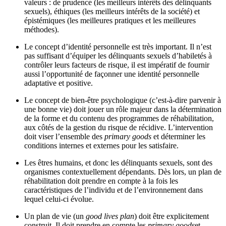
valeurs : de prudence (les meilleurs intérêts des délinquants
sexuels), éthiques (les meilleurs intérêts de la société) et
épistémiques (les meilleures pratiques et les meilleures
méthodes).
Le concept d’identité personnelle est très important. Il n’est
pas suffisant d’équiper les délinquants sexuels d’habiletés à
contrôler leurs facteurs de risque, il est impératif de fournir
aussi l’opportunité de façonner une identité personnelle
adaptative et positive.
Le concept de bien-être psychologique (c’est-à-dire parvenir à
une bonne vie) doit jouer un rôle majeur dans la détermination
de la forme et du contenu des programmes de réhabilitation,
aux côtés de la gestion du risque de récidive. L’intervention
doit viser l’ensemble des
primary goods
et déterminer les
conditions internes et externes pour les satisfaire.
Les êtres humains, et donc les délinquants sexuels, sont des
organismes contextuellement dépendants. Dès lors, un plan de
réhabilitation doit prendre en compte à la fois les
caractéristiques de l’individu
et
de l’environnement dans
lequel celui-ci évolue.
Un plan de vie (un
good lives plan
) doit être explicitement
construit. Il doit prendre en compte les
primary goods
et