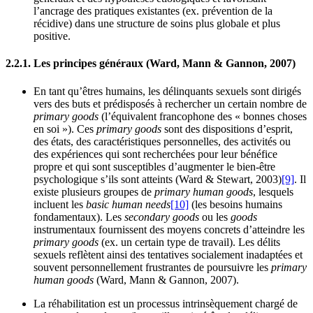
l’ancrage des pratiques existantes (ex. prévention de la
récidive) dans une structure de soins plus globale et plus
positive.
2.2.1. Les principes généraux (Ward, Mann & Gannon, 2007)
En tant qu’êtres humains, les délinquants sexuels sont dirigés
vers des buts et prédisposés à rechercher un certain nombre de
primary goods
(l’équivalent francophone des « bonnes choses
en soi »). Ces
primary goods
sont des dispositions d’esprit,
des états, des caractéristiques personnelles, des activités ou
des expériences qui sont recherchées pour leur bénéfice
propre et qui sont susceptibles d’augmenter le bien-être
psychologique s’ils sont atteints (Ward & Stewart, 2003)
[9]
. Il
existe plusieurs groupes de
primary human goods
, lesquels
incluent les
basic human needs
[10]
(les besoins humains
fondamentaux). Les
secondary goods
ou les
goods
instrumentaux fournissent des moyens concrets d’atteindre les
primary goods
(ex. un certain type de travail). Les délits
sexuels reflètent ainsi des tentatives socialement inadaptées et
souvent personnellement frustrantes de poursuivre les
primary
human goods
(Ward, Mann & Gannon, 2007).
La réhabilitation est un processus intrinsèquement chargé de