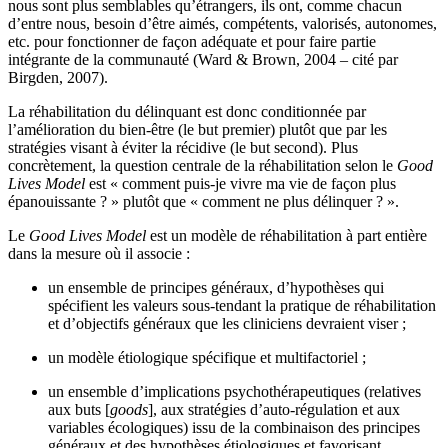
nous sont plus semblables qu’étrangers, ils ont, comme chacun
d’entre nous, besoin d’être aimés, compétents, valorisés, autonomes,
etc. pour fonctionner de façon adéquate et pour faire partie
intégrante de la communauté (Ward & Brown, 2004 – cité par
Birgden, 2007).
La réhabilitation du délinquant est donc conditionnée par
l’amélioration du bien-être (le but premier) plutôt que par les
stratégies visant à éviter la récidive (le but second). Plus
concrètement, la question centrale de la réhabilitation selon le
Good
Lives Model
est « comment puis-je vivre ma vie de façon plus
épanouissante ? » plutôt que « comment ne plus délinquer ? ».
Le
Good Lives Model
est un modèle de réhabilitation à part entière
dans la mesure où il associe :
un ensemble de principes généraux, d’hypothèses qui
spécifient les valeurs sous-tendant la pratique de réhabilitation
et d’objectifs généraux que les cliniciens devraient viser ;
un modèle étiologique spécifique et multifactoriel ;
un ensemble d’implications psychothérapeutiques (relatives
aux buts [
goods
], aux stratégies d’auto-régulation et aux
variables écologiques) issu de la combinaison des principes
généraux et des hypothèses étiologiques et favorisant