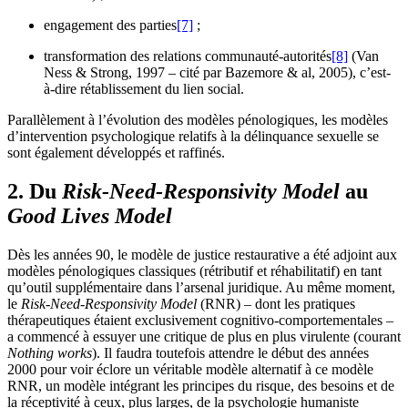
engagement des parties
[7]
;
transformation des relations communauté-autorités
[8]
(Van
Ness & Strong, 1997 – cité par Bazemore & al, 2005), c’est-
à-dire rétablissement du lien social.
Parallèlement à l’évolution des modèles pénologiques, les modèles
d’intervention psychologique relatifs à la délinquance sexuelle se
sont également développés et raffinés.
2. Du
Risk-Need-Responsivity Model
au
Good Lives Model
Dès les années 90, le modèle de justice restaurative a été adjoint aux
modèles pénologiques classiques (rétributif et réhabilitatif) en tant
qu’outil supplémentaire dans l’arsenal juridique. Au même moment,
le
Risk-Need-Responsivity Model
(RNR) – dont les pratiques
thérapeutiques étaient exclusivement cognitivo-comportementales –
a commencé à essuyer une critique de plus en plus virulente (courant
Nothing works
). Il faudra toutefois attendre le début des années
2000 pour voir éclore un véritable modèle alternatif à ce modèle
RNR, un modèle intégrant les principes du risque, des besoins et de
la réceptivité à ceux, plus larges, de la psychologie humaniste