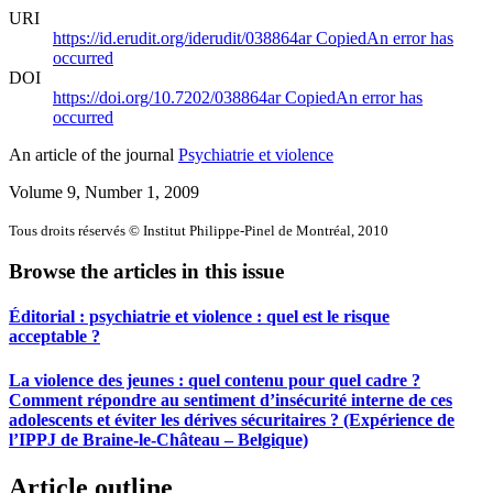
URI
https://id.erudit.org/iderudit/038864ar
Copied
An error has
occurred
DOI
https://doi.org/10.7202/038864ar
Copied
An error has
occurred
An article of the journal
Psychiatrie et violence
Volume 9, Number 1, 2009
Tous droits réservés © Institut Philippe-Pinel de Montréal, 2010
Browse the articles in this issue
Éditorial : psychiatrie et violence : quel est le risque
acceptable ?
La violence des jeunes : quel contenu pour quel cadre ?
Comment répondre au sentiment d’insécurité interne de ces
adolescents et éviter les dérives sécuritaires ? (Expérience de
l’IPPJ de Braine-le-Château – Belgique)
Article outline