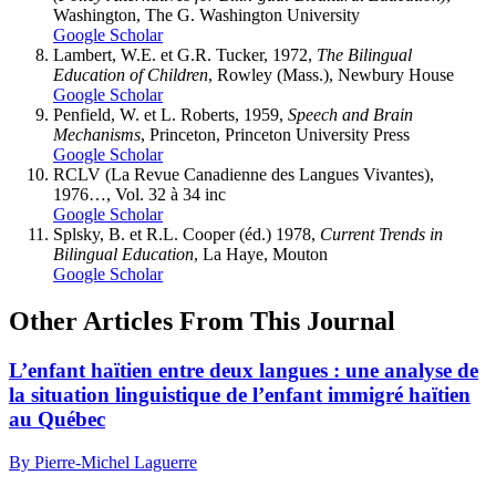
Washington, The G. Washington University
Google Scholar
Lambert, W.E. et G.R. Tucker, 1972,
The Bilingual
Education of Children
, Rowley (Mass.), Newbury House
Google Scholar
Penfield, W. et L. Roberts, 1959,
Speech and Brain
Mechanisms
, Princeton, Princeton University Press
Google Scholar
RCLV (La Revue Canadienne des Langues Vivantes),
1976…, Vol. 32 à 34 inc
Google Scholar
Splsky, B. et R.L. Cooper (éd.) 1978,
Current Trends in
Bilingual Education
, La Haye, Mouton
Google Scholar
Other Articles From This Journal
L’enfant haïtien entre deux langues : une analyse de
la situation linguistique de l’enfant immigré haïtien
au Québec
By Pierre-Michel Laguerre