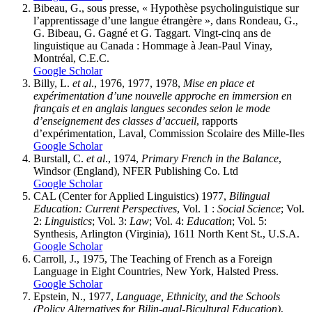
Bibeau, G., sous presse, « Hypothèse psycholinguistique sur
l’apprentissage d’une langue étrangère », dans Rondeau, G.,
G. Bibeau, G. Gagné et G. Taggart. Vingt-cinq ans de
linguistique au Canada : Hommage à Jean-Paul Vinay,
Montréal, C.E.C.
Google Scholar
Billy, L.
et al
., 1976, 1977, 1978,
Mise en place et
expérimentation d’une nouvelle approche en immersion en
français et en anglais langues secondes selon le mode
d’enseignement des classes d’accueil
, rapports
d’expérimentation, Laval, Commission Scolaire des Mille-Iles
Google Scholar
Burstall, C.
et al
., 1974,
Primary French in the Balance
,
Windsor (England), NFER Publishing Co. Ltd
Google Scholar
CAL (Center for Applied Linguistics) 1977,
Bilingual
Education: Current Perspectives
, Vol. 1 :
Social Science
; Vol.
2:
Linguistics
; Vol. 3:
Law
; Vol. 4:
Education
; Vol. 5:
Synthesis, Arlington (Virginia), 1611 North Kent St., U.S.A.
Google Scholar
Carroll, J., 1975, The Teaching of French as a Foreign
Language in Eight Countries, New York, Halsted Press.
Google Scholar
Epstein, N., 1977,
Language, Ethnicity, and the Schools
(Policy Alternatives for Bilin-gual-Bicultural Education)
,