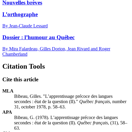
Nouvelles brèves
L’orthographe
By Jean-Claude Lessard
Dossier : l’humour au Québec
By Mira Falardeau, Gilles Dorion, Jean Rivard and Roger
Chamberland
Citation Tools
Cite this article
MLA
Bibeau, Gilles. "L’apprentissage précoce des langues
secondes : état de la question (II)."
Québec français
, number
31, october 1978, p. 58–63.
APA
Bibeau, G. (1978). L’apprentissage précoce des langues
secondes : état de la question (II).
Québec français
, (31), 58–
63.