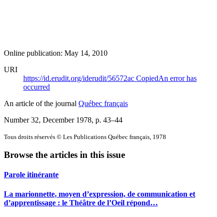
Online publication: May 14, 2010
URI
https://id.erudit.org/iderudit/56572ac
Copied
An error has
occurred
An article of the journal
Québec français
Number 32, December 1978
, p. 43–44
Tous droits réservés © Les Publications Québec français, 1978
Browse the articles in this issue
Parole itinérante
La marionnette, moyen d’expression, de communication et
d’apprentissage : le Théâtre de l’Oeil répond…