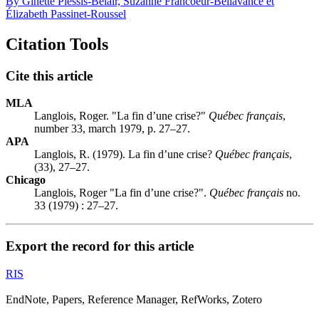
By Ginette Plessis-Bélair, Suzanne Francoeur-Bellavance et
Élizabeth Passinet-Roussel
Citation Tools
Cite this article
MLA
Langlois, Roger. "La fin d’une crise?"
Québec français
,
number 33, march 1979, p. 27–27.
APA
Langlois, R. (1979). La fin d’une crise?
Québec français
,
(33), 27–27.
Chicago
Langlois, Roger "La fin d’une crise?".
Québec français
no.
33 (1979) : 27–27.
Export the record for this article
RIS
EndNote, Papers, Reference Manager, RefWorks, Zotero