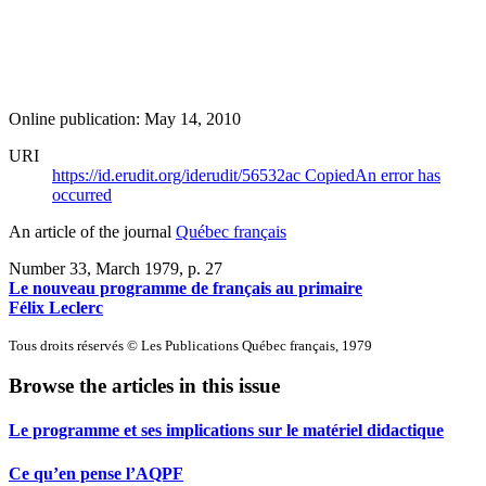
Online publication: May 14, 2010
URI
https://id.erudit.org/iderudit/56532ac
Copied
An error has
occurred
An article of the journal
Québec français
Number 33, March 1979
, p. 27
Le nouveau programme de français au primaire
Félix Leclerc
Tous droits réservés © Les Publications Québec français, 1979
Browse the articles in this issue
Le programme et ses implications sur le matériel didactique
Ce qu’en pense l’AQPF