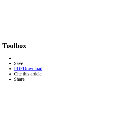
Toolbox
Save
PDF
Download
Cite this article
Share