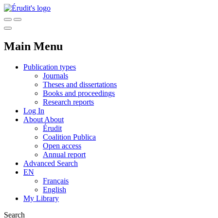
Main Menu
Publication types
Journals
Theses and dissertations
Books and proceedings
Research reports
Log In
About
About
Érudit
Coalition Publica
Open access
Annual report
Advanced Search
EN
Français
English
My Library
Search