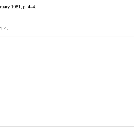
ruary 1981, p. 4–4.
.
4–4.