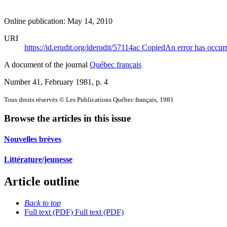
Online publication: May 14, 2010
URI
https://id.erudit.org/iderudit/57114ac
Copied
An error has occur
A document of the journal
Québec français
Number 41, February 1981
, p. 4
Tous droits réservés © Les Publications Québec français, 1981
Browse the articles in this issue
Nouvelles brèves
Littérature/jeunesse
Article outline
Back to top
Full text (PDF)
Full text (PDF)