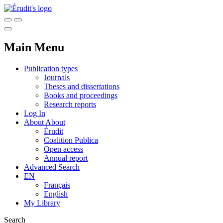
Main Menu
Publication types
Journals
Theses and dissertations
Books and proceedings
Research reports
Log In
About
About
Érudit
Coalition Publica
Open access
Annual report
Advanced Search
EN
Français
English
My Library
Search