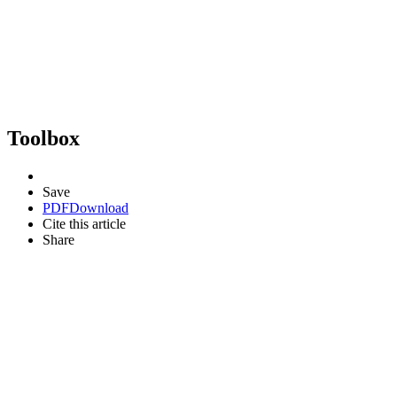
Toolbox
Save
PDF
Download
Cite this article
Share