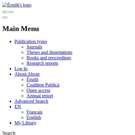
Main Menu
Publication types
Journals
Theses and dissertations
Books and proceedings
Research reports
Log In
About
About
Érudit
Coalition Publica
Open access
Annual report
Advanced Search
EN
Français
English
My Library
Search