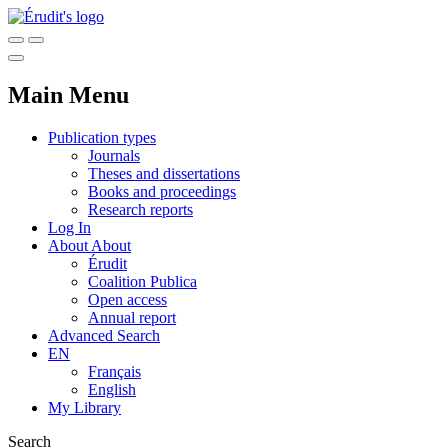
Main Menu
Publication types
Journals
Theses and dissertations
Books and proceedings
Research reports
Log In
About
About
Érudit
Coalition Publica
Open access
Annual report
Advanced Search
EN
Français
English
My Library
Search