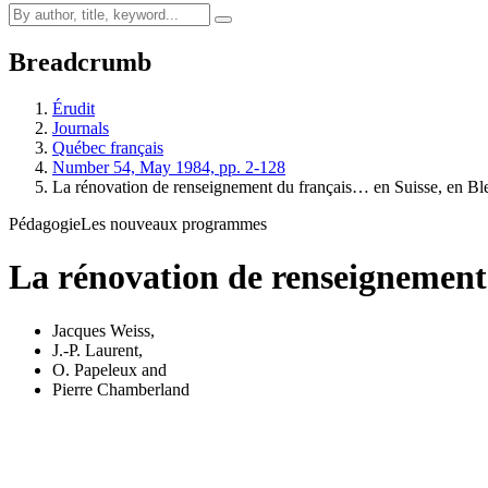
Breadcrumb
Érudit
Journals
Québec français
Number 54, May 1984, pp. 2-128
La rénovation de renseignement du français… en Suisse, en B
Pédagogie
Les nouveaux programmes
La rénovation de renseignement
Jacques Weiss
,
J.-P. Laurent
,
O. Papeleux
and
Pierre Chamberland