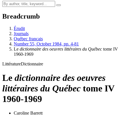
Breadcrumb
Érudit
Journals
Québec français
Number 55, October 1984, pp. 4-81
Le
dictionnaire des oeuvres littéraires du Québec
tome IV
1960-1969
Littérature
Dictionnaire
Le
dictionnaire des oeuvres
littéraires du Québec
tome IV
1960-1969
Caroline Barrett