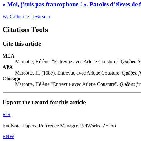
« Moi, j’suis pas francophone ! ». Paroles d’élèves de
By Catherine Levasseur
Citation Tools
Cite this article
MLA
Marcotte, Hélène. "Entrevue avec Arlette Cousture."
Québec fr
APA
Marcotte, H. (1987). Entrevue avec Arlette Cousture.
Québec f
Chicago
Marcotte, Hélène "Entrevue avec Arlette Cousture".
Québec fr
Export the record for this article
RIS
EndNote, Papers, Reference Manager, RefWorks, Zotero
ENW