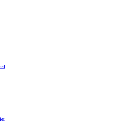
red
ier