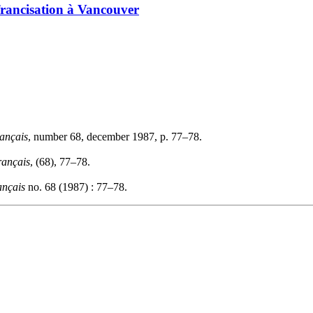
 francisation à Vancouver
ançais
, number 68, december 1987, p. 77–78.
rançais
, (68), 77–78.
ançais
no. 68 (1987) : 77–78.