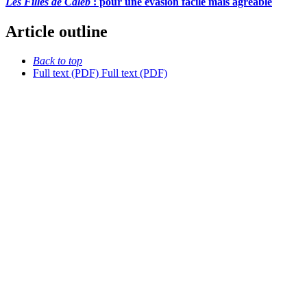
Les Filles de Caleb
: pour une évasion facile mais agréable
Article outline
Back to top
Full text (PDF)
Full text (PDF)