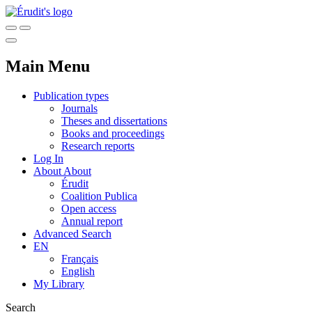
Main Menu
Publication types
Journals
Theses and dissertations
Books and proceedings
Research reports
Log In
About
About
Érudit
Coalition Publica
Open access
Annual report
Advanced Search
EN
Français
English
My Library
Search