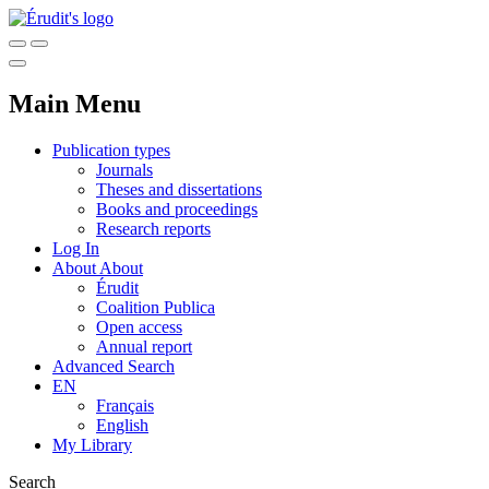
Main Menu
Publication types
Journals
Theses and dissertations
Books and proceedings
Research reports
Log In
About
About
Érudit
Coalition Publica
Open access
Annual report
Advanced Search
EN
Français
English
My Library
Search