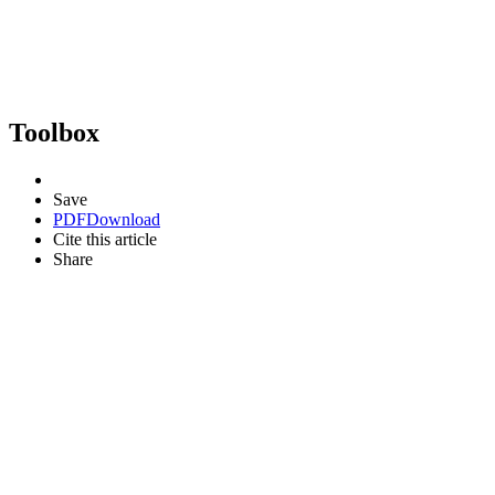
Toolbox
Save
PDF
Download
Cite this article
Share