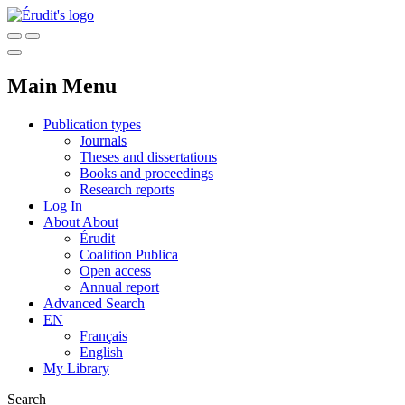
Main Menu
Publication types
Journals
Theses and dissertations
Books and proceedings
Research reports
Log In
About
About
Érudit
Coalition Publica
Open access
Annual report
Advanced Search
EN
Français
English
My Library
Search