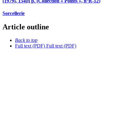
[1979], 154[l] p. (Collection « Points », n°R-12)
Sorcellerie
Article outline
Back to top
Full text (PDF)
Full text (PDF)