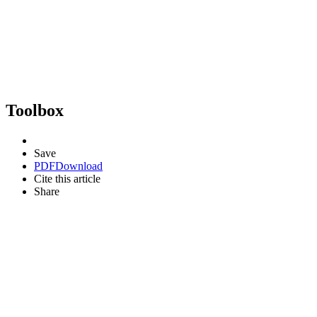
Toolbox
Save
PDF
Download
Cite this article
Share