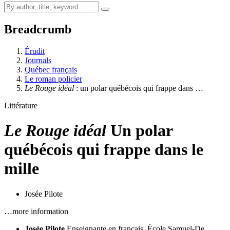
Breadcrumb
Érudit
Journals
Québec français
Le roman policier
Le Rouge idéal
: un polar québécois qui frappe dans …
Littérature
Le Rouge idéal
Un polar
québécois qui frappe dans le
mille
Josée Pilote
…more information
Josée Pilote
Enseignante en français, École Samuel-De