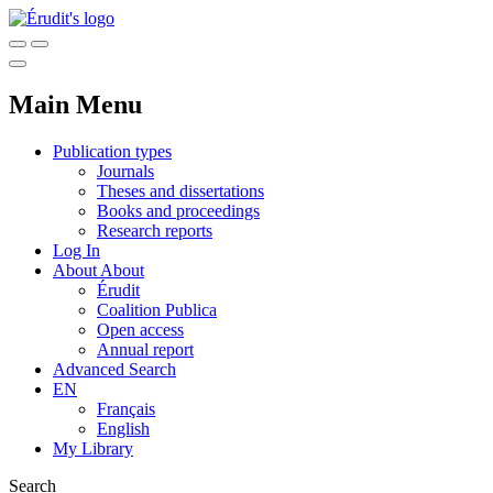
Main Menu
Publication types
Journals
Theses and dissertations
Books and proceedings
Research reports
Log In
About
About
Érudit
Coalition Publica
Open access
Annual report
Advanced Search
EN
Français
English
My Library
Search