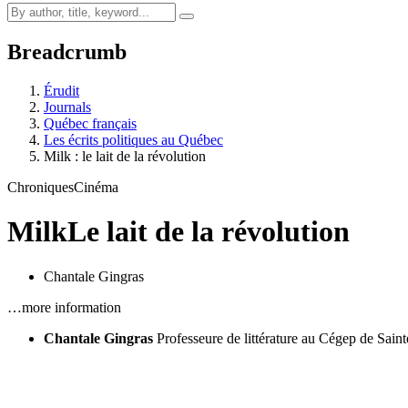
Breadcrumb
Érudit
Journals
Québec français
Les écrits politiques au Québec
Milk : le lait de la révolution
Chroniques
Cinéma
Milk
Le lait de la révolution
Chantale Gingras
…more information
Chantale Gingras
Professeure de littérature au Cégep de Sain