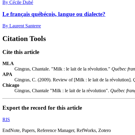
By Cécile Dubé
Le français québécois, langue ou dialecte?
By Laurent Santerre
Citation Tools
Cite this article
MLA
Gingras, Chantale. "Milk : le lait de la révolution."
Québec fran
APA
Gingras, C. (2009). Review of [Milk : le lait de la révolution].
Q
Chicago
Gingras, Chantale "Milk : le lait de la révolution".
Québec fran
Export the record for this article
RIS
EndNote, Papers, Reference Manager, RefWorks, Zotero