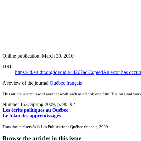
Online publication: March 30, 2010
URI
https://id.erudit.org/iderudit/44267ac
Copied
An error has occur
A review of the journal
Québec français
This article is a review of another work such as a book or a film. The original work
Number 153, Spring 2009
, p. 90–92
Les écrits politiques au Québec
Le bilan des apprentissages
Tous droits réservés © Les Publications Québec français, 2009
Browse the articles in this issue