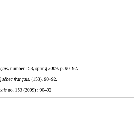
çais
, number 153, spring 2009, p. 90–92.
uébec français
, (153), 90–92.
çais
no. 153 (2009) : 90–92.