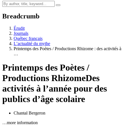
Breadcrumb
Érudit
Journals
Québec français
L’actualité du mythe
Printemps des Poètes / Productions Rhizome : des activités à
…
Printemps des Poètes /
Productions Rhizome
Des
activités à l’année pour des
publics d’âge scolaire
Chantal Bergeron
…more information