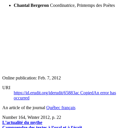
Chantal Bergeron
Coordinatrice, Printemps des Poètes
Online publication: Feb. 7, 2012
URI
https://id.erudit.org/iderudit/65883ac
Copied
An error has
occurred
An article of the journal
Québec français
Number 164, Winter 2012
, p. 22
L’actualité du mythe
Comprendre des textes à l’oral et à l’écrit