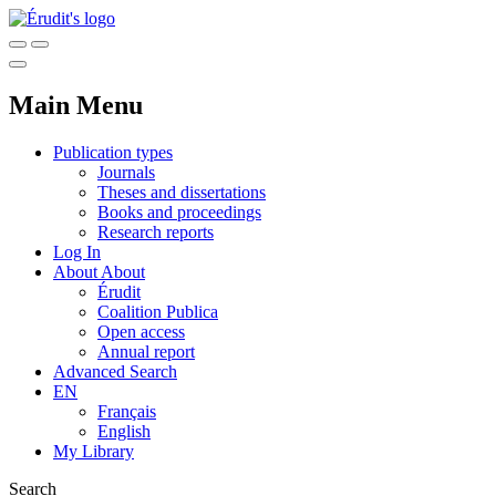
Main Menu
Publication types
Journals
Theses and dissertations
Books and proceedings
Research reports
Log In
About
About
Érudit
Coalition Publica
Open access
Annual report
Advanced Search
EN
Français
English
My Library
Search