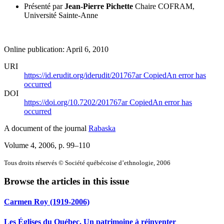
Présenté par
Jean-Pierre Pichette
Chaire COFRAM,
Université Sainte-Anne
Online publication: April 6, 2010
URI
https://id.erudit.org/iderudit/201767ar
Copied
An error has
occurred
DOI
https://doi.org/10.7202/201767ar
Copied
An error has
occurred
A document of the journal
Rabaska
Volume 4, 2006
, p. 99–110
Tous droits réservés © Société québécoise d’ethnologie, 2006
Browse the articles in this issue
Carmen Roy (1919-2006)
Les Églises du Québec. Un patrimoine à réinventer