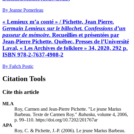
By Jeanne Pomerleau
« Lemieux m’a conté » /
Pichette, Jean Pierre.
Germain Lemieux sur le billochet.
Confessions d’un
passeur de mémoire
. Recueillies et présentées par
Jean-Pierre Pichette, Québec, Presses de l’Université
Laval, « Les Archives de folklore » 34, 2020, 292 p.
ISBN 978-2-7637-4908-2
By Fañch Postic
Citation Tools
Cite this article
MLA
Roy, Carmen and Jean-Pierre Pichette. "Le jeune Marius
Barbeau. Texte de Carmen Roy."
Rabaska
, volume 4, 2006,
p. 99–110. https://doi.org/10.7202/201767ar
APA
Roy, C. & Pichette, J.-P. (2006). Le jeune Marius Barbeau.