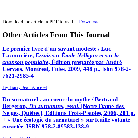
Download the article in PDF to read it.
Download
Other Articles From This Journal
Le premier livre d’un savant modeste / Luc
Lacourcière,
Essais sur Émile Nelligan et sur la
chanson populaire
, Édition préparée par André
Gervais, Montréal, Fides, 2009, 448 p.,
Isbn 978-2-
7621-2985-4
By Barry-Jean Ancelet
Du surnaturel : au coeur du mythe / Bertrand
Bergeron,
Du surnaturel, essai
. [Notre-Dame-des-
Neiges, Québec], Éditions Trois-Pistoles, 2006, 281 p.
+ « Une écologie du surnaturel » sur feuille volante
encartée. ISBN 978-2-89583-138-9