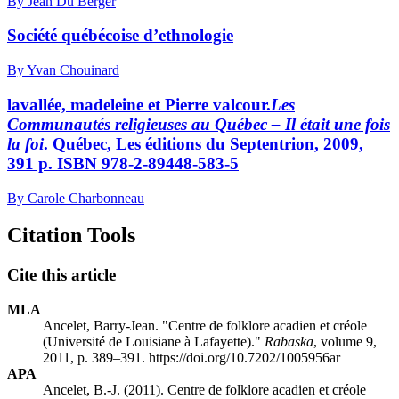
By Jean Du Berger
Société québécoise d’ethnologie
By Yvan Chouinard
l
avallée,
m
adeleine
et
Pierre
v
alcour.
Les
Communautés religieuses au Québec – Il était une fois
la foi
. Québec, Les éditions du Septentrion, 2009,
391 p. ISBN 978-2-89448-583-5
By Carole Charbonneau
Citation Tools
Cite this article
MLA
Ancelet, Barry-Jean. "Centre de folklore acadien et créole
(Université de Louisiane à Lafayette)."
Rabaska
, volume 9,
2011, p. 389–391. https://doi.org/10.7202/1005956ar
APA
Ancelet, B.-J. (2011). Centre de folklore acadien et créole