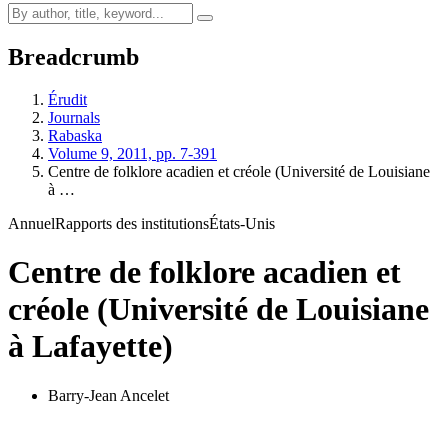
Breadcrumb
Érudit
Journals
Rabaska
Volume 9, 2011, pp. 7-391
Centre de folklore acadien et créole (Université de Louisiane
à …
Annuel
Rapports des institutions
États-Unis
Centre de folklore acadien et
créole (Université de Louisiane
à Lafayette)
Barry-Jean Ancelet