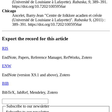
(Université de Louisiane à Lafayette).
Rabaska
,
9
, 389–391.
https://doi.org/10.7202/1005956ar
Chicago
Ancelet, Barry-Jean "Centre de folklore acadien et créole
(Université de Louisiane à Lafayette)".
Rabaska
9, (2011) :
389–391. https://doi.org/10.7202/1005956ar
Export the record for this article
RIS
EndNote, Papers, Reference Manager, RefWorks, Zotero
ENW
EndNote (version X9.1 and above), Zotero
BIB
BibTeX, JabRef, Mendeley, Zotero
Subscribe to our newsletter
Subscribe to our newsletter