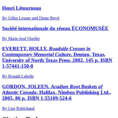
Henri Létourneau
By Gilles Lesage and Diane Boyd
Société internationale du réseau ÉCONOMUSÉE
By Marie-José Ouellet
EVERETT, HOLLY.
Roadside Crosses in
Contemporary Memorial Culture
. Denton, Texas,
University of North Texas Press, 2002, 145 p. ISBN
1-57441-150-0
By Ronald Labelle
GORDON, JOLEEN.
Acadian Root Baskets of
Atlantic Canada
. Halifax, Nimbus Publishing Ltd.,
2005, 86 p. ISBN 1-55109-524-6
By Lise Robichaud