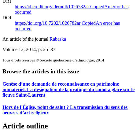
URI
https://id.erudit.org/iderudit/1026782ar
Copied
An error has
occurred
DOI
https://doi.org/10.7202/1026782ar
Copied
An error has
occurred
An article of the journal
Rabaska
Volume 12, 2014
, p. 25–37
Tous droits réservés © Société québécoise d’ethnologie, 2014
Browse the articles in this issue
Genèse d’une demande de reconnaissance en patrimoine
immatériel. La désignation de la pratique du canot à glace sur le
fleuve Saint-Laurent
Hors de l’Église, point de salut ? La transmission du sens des
oeuvres d’art religieux
Article outline