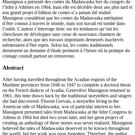
Massignon a présenté des contes du Madawaska lors du congrès de
l’
Isfnr
à Athènes en 1964, mais elle est décédée deux ans plus tard et
son grand projet d’édition de contes n’a jamais été réalisé.
Massignon considérait que les contes du Madawaska méritaient
d’être connus à travers le monde, mais son travail est tombé dans
l’oubli. L’auteur s’interroge donc sur les tendances qu’ont les
chercheurs de développer sans cesse de nouveaux chantiers de
recherche, alors que des travaux importants demeurés inachevés
mériteraient d’être repris. Selon lui, les contes traditionnels
demeurent un domaine d’étude pertinent à l’heure où la pratique du
contage connaît partout un renouveau.
Abstract
After having travelled throughout the Acadian regions of the
Maritime provinces from 1946 to 1947 to complete a doctoral thesis
on the French dialects of Acadia, Geneviève Massignon returned in
1961, this time drawn back by the traditional storytellers and singers
she had discovered. Florent Gervais, a storyteller living in the
American side of Madawaska, was of particular interest to her.
Massignon presented tales from Madawaska at the
Isfnr
Congress in
Athens in 1964 but died two years later, and her great project of
creating an anthology of these stories was never realized. Massignon
believed the tales of Madawaska deserved to be known throughout
the world, but her work was soon forgotten. Therefore, the author